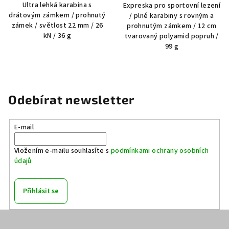
Ultra lehká karabina s
Expreska pro sportovní lezení
drátovým zámkem / prohnutý
/ plné karabiny s rovným a
zámek / světlost 22 mm / 26
prohnutým zámkem / 12 cm
kN / 36 g
tvarovaný polyamid popruh /
99 g
Odebírat newsletter
E-mail
Vložením e-mailu souhlasíte s
podmínkami ochrany osobních
údajů
Přihlásit se
Z