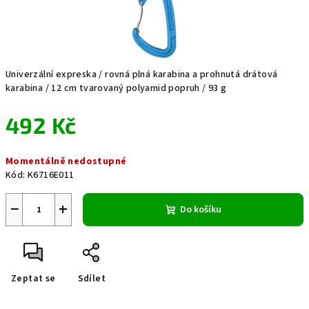
Univerzální expreska / rovná plná karabina a prohnutá drátová
karabina / 12 cm tvarovaný polyamid popruh / 93 g
492 Kč
Měrná
Momentálně nedostupné
cena:
Kód:
K6716E011
−
+
Do košíku
Zeptat se
Sdílet