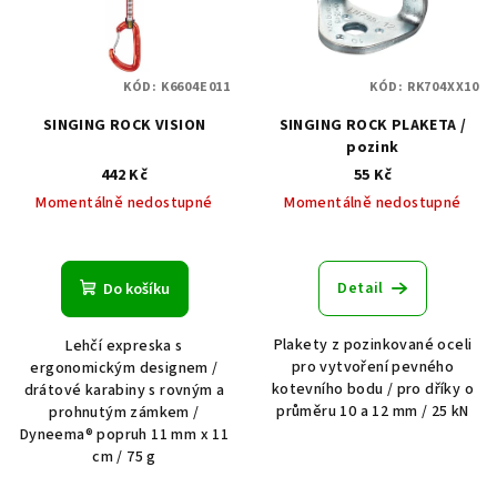
KÓD:
K6604E011
KÓD:
RK704XX10
SINGING ROCK VISION
SINGING ROCK PLAKETA /
pozink
442 Kč
55 Kč
Momentálně nedostupné
Momentálně nedostupné
Detail
Do košíku
Plakety z pozinkované oceli
Lehčí expreska s
pro vytvoření pevného
ergonomickým designem /
kotevního bodu / pro dříky o
drátové karabiny s rovným a
průměru 10 a 12 mm / 25 kN
prohnutým zámkem /
Dyneema® popruh 11 mm x 11
cm / 75 g