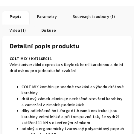
Popis
Parametry
Související soubory (1)
Videa (1)
Diskuze
Detailní popis produktu
COLT MIX / K6716E011
Velmi univerzální expreska s Keylock horní karabinou a dolní
drátovkou pro jednoduché cvakání
COLT MIX kombinuje snadné cvakání a výhodu drátové
karabiny
drátový zámek eliminuje nechtěné otevření karabiny
a zamrzání v zimních podmínkách
díky odlehčené hot-forged I-beam konstrukci jsou
karabiny velmi lehké a při tom pevné tak, že vydrží
zatížení 11 kN s otevřeným zámkem
odolný a ergonomicky tvarovaný polyamidový popruh