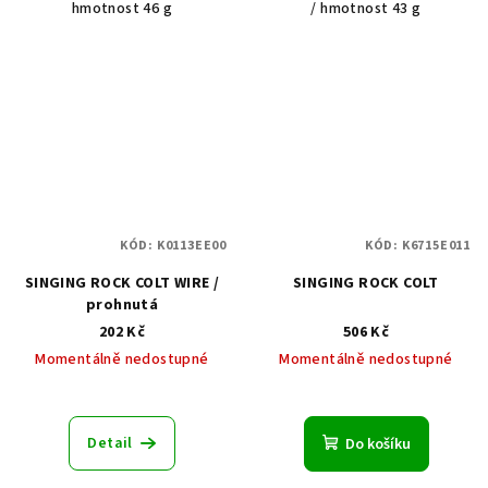
hmotnost 46 g
/ hmotnost 43 g
KÓD:
K0113EE00
KÓD:
K6715E011
SINGING ROCK COLT WIRE /
SINGING ROCK COLT
prohnutá
202 Kč
506 Kč
Momentálně nedostupné
Momentálně nedostupné
Detail
Do košíku