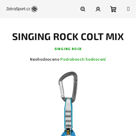
Přejít
na
obsah
Nákupní
Hledat
Přihlášení
SINGING ROCK COLT MIX
košík
SINGING ROCK
Průměrné
Neohodnoceno
Podrobnosti hodnocení
hodnocení
produktu
je
0,0
z
5
hvězdiček.