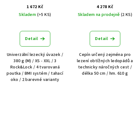
1 672 Kč
4 278 Kč
Skladem
(>5 KS)
Skladem na prodejně
(2 KS)
Detail
Detail
Univerzální lezecký úvazek /
Cepín určený zejména pro
380 g (M) / XS - XXL / 3
lezení obtížných ledopádů a
Rock&Lock / 4 tvarovaná
technicky náročných cest /
poutka / BMI systém / tahací
délka 50 cm / hm. 610 g
oko / 2 barevné varianty