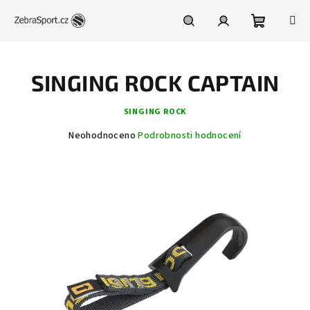
Přejít
na
obsah
Nákupní
Hledat
Přihlášení
SINGING ROCK CAPTAIN
košík
SINGING ROCK
Průměrné
Neohodnoceno
Podrobnosti hodnocení
hodnocení
produktu
je
0,0
z
5
hvězdiček.