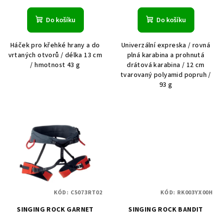
Do košíku
Do košíku
Háček pro křehké hrany a do
Univerzální expreska / rovná
vrtaných otvorů / délka 13 cm
plná karabina a prohnutá
/ hmotnost 43 g
drátová karabina / 12 cm
tvarovaný polyamid popruh /
93 g
KÓD:
C5073RT02
KÓD:
RK003YX00H
SINGING ROCK GARNET
SINGING ROCK BANDIT