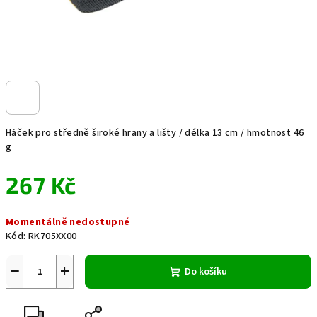
Háček pro středně široké hrany a lišty / délka 13 cm / hmotnost 46
g
267 Kč
Měrná
Momentálně nedostupné
cena:
Kód:
RK705XX00
−
+
Do košíku