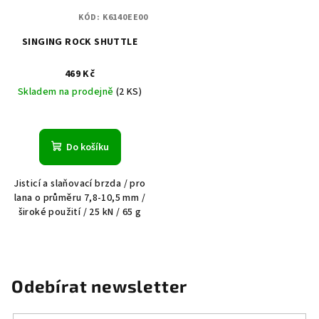
KÓD:
K6140EE00
SINGING ROCK SHUTTLE
469 Kč
Skladem na prodejně
(2 KS)
Do košíku
Jisticí a slaňovací brzda / pro
lana o průměru 7,8-10,5 mm /
široké použití / 25 kN / 65 g
Odebírat newsletter