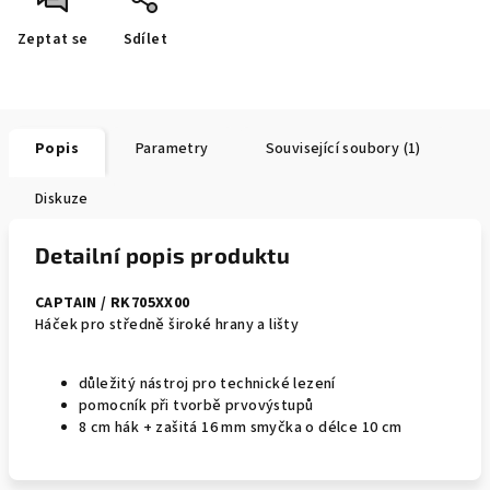
Zeptat se
Sdílet
Popis
Parametry
Související soubory (1)
Diskuze
Detailní popis produktu
CAPTAIN / RK705XX00
Háček pro středně široké hrany a lišty
důležitý nástroj pro technické lezení
pomocník při tvorbě prvovýstupů
8 cm hák + zašitá 16 mm smyčka o délce 10 cm