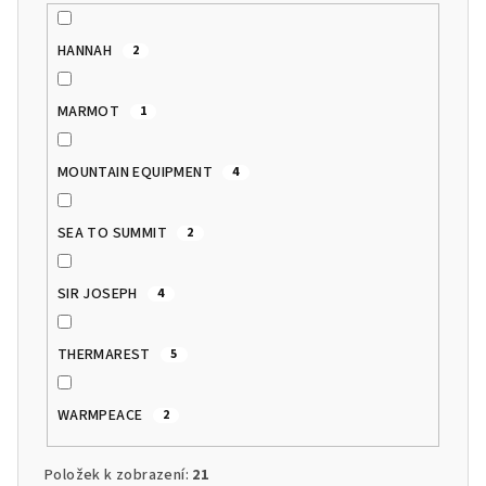
HANNAH
2
MARMOT
1
MOUNTAIN EQUIPMENT
4
SEA TO SUMMIT
2
SIR JOSEPH
4
THERMAREST
5
WARMPEACE
2
Položek k zobrazení:
21