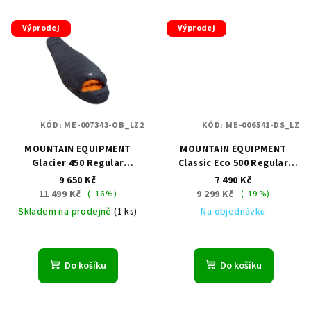
Výprodej
Výprodej
KÓD:
ME-007343-OB_LZ2
KÓD:
ME-006541-DS_LZ
MOUNTAIN EQUIPMENT
MOUNTAIN EQUIPMENT
Glacier 450 Regular
Classic Eco 500 Regular
Obsidian LZ
Dusk LZ
9 650 Kč
7 490 Kč
11 499 Kč
9 299 Kč
(–16 %)
(–19 %)
Skladem na prodejně
(1 ks)
Na objednávku
Do košíku
Do košíku