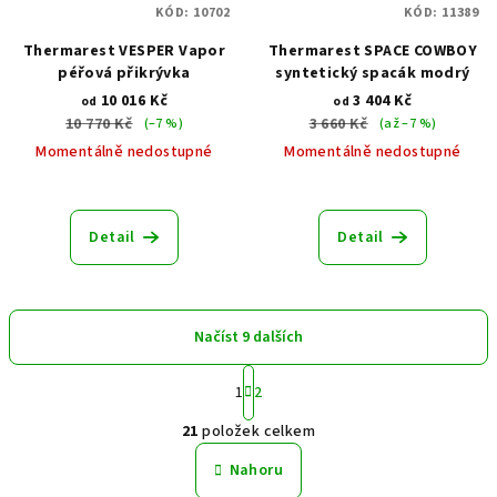
KÓD:
10702
KÓD:
11389
Thermarest VESPER Vapor
Thermarest SPACE COWBOY
péřová přikrývka
syntetický spacák modrý
10 016 Kč
3 404 Kč
od
od
10 770 Kč
3 660 Kč
(–7 %)
(až –7 %)
Momentálně nedostupné
Momentálně nedostupné
Detail
Detail
Načíst 9 dalších
S
1
2
t
O
r
21
položek celkem
á
v
n
l
Nahoru
k
á