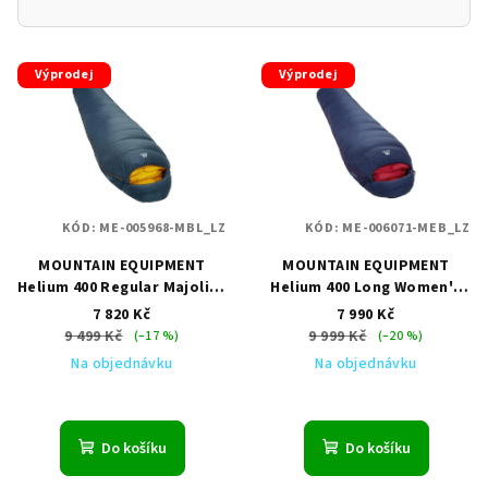
V
Výprodej
Výprodej
ý
p
i
s
p
KÓD:
ME-005968-MBL_LZ
KÓD:
ME-006071-MEB_LZ
r
MOUNTAIN EQUIPMENT
MOUNTAIN EQUIPMENT
o
Helium 400 Regular Majolica
Helium 400 Long Women's
d
Blue LZ
Medieval Blue LZ
7 820 Kč
7 990 Kč
u
9 499 Kč
9 999 Kč
(–17 %)
(–20 %)
k
Na objednávku
Na objednávku
t
ů
Do košíku
Do košíku