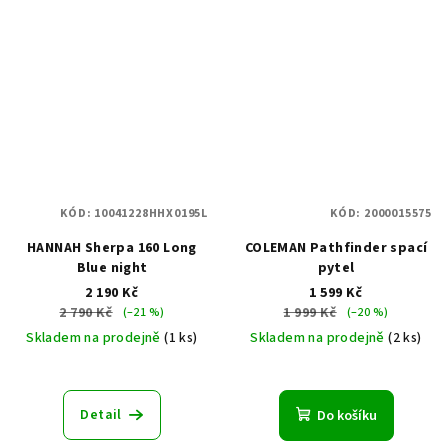
KÓD:
10041228HHX0195L
KÓD:
2000015575
HANNAH Sherpa 160 Long
COLEMAN Pathfinder spací
Blue night
pytel
2 190 Kč
1 599 Kč
2 790 Kč
1 999 Kč
(–21 %)
(–20 %)
Skladem na prodejně
(1 ks)
Skladem na prodejně
(2 ks)
Detail
Do košíku