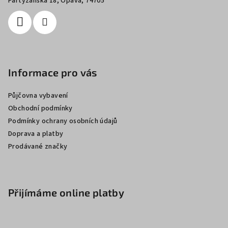
í
Partyzánská 18, Opava, 74705
Informace pro vás
Půjčovna vybavení
Obchodní podmínky
Podmínky ochrany osobních údajů
Doprava a platby
Prodávané značky
Přijímáme online platby