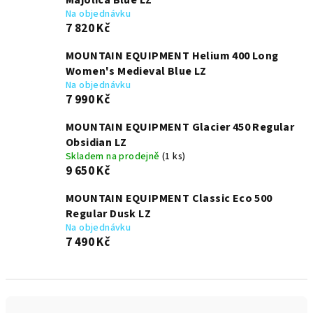
Majolica Blue LZ
Na objednávku
7 820 Kč
MOUNTAIN EQUIPMENT Helium 400 Long
Women's Medieval Blue LZ
Na objednávku
7 990 Kč
MOUNTAIN EQUIPMENT Glacier 450 Regular
Obsidian LZ
Skladem na prodejně
(1 ks)
9 650 Kč
MOUNTAIN EQUIPMENT Classic Eco 500
Regular Dusk LZ
Na objednávku
7 490 Kč
Ř