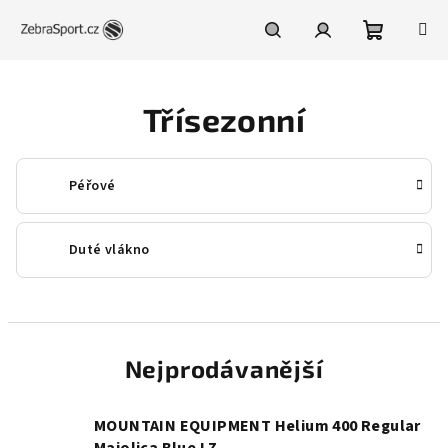
Přejít
na
obsah
Nákupní
Hledat
Přihlášení
Třísezonní
košík
Péřové
Duté vlákno
Nejprodávanější
MOUNTAIN EQUIPMENT Helium 400 Regular