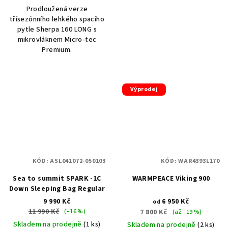
Prodloužená verze
třísezónního lehkého spacího
pytle Sherpa 160 LONG s
mikrovláknem Micro-tec
Premium.
Výprodej
KÓD:
ASL041072-050103
KÓD:
WAR4393L170
Sea to summit SPARK -1C
WARMPEACE Viking 900
Down Sleeping Bag Regular
9 990 Kč
6 950 Kč
od
11 990 Kč
(–16 %)
7 800 Kč
(až –19 %)
Skladem na prodejně
(1 ks)
Skladem na prodejně
(2 ks)