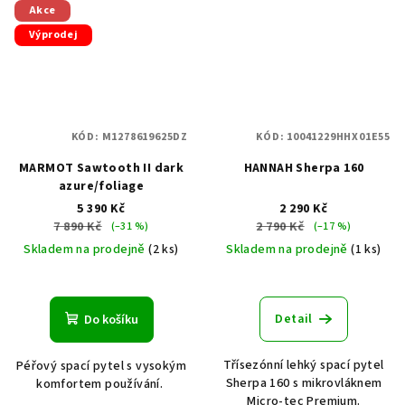
Akce
Výprodej
KÓD:
M1278619625DZ
KÓD:
10041229HHX01E55
MARMOT Sawtooth II dark
HANNAH Sherpa 160
azure/foliage
5 390 Kč
2 290 Kč
7 890 Kč
2 790 Kč
(–31 %)
(–17 %)
Skladem na prodejně
(2 ks)
Skladem na prodejně
(1 ks)
Detail
Do košíku
Třísezónní lehký spací pytel
Péřový spací pytel s vysokým
Sherpa 160 s mikrovláknem
komfortem používání.
Micro-tec Premium.