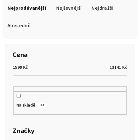
a
Nejprodávanější
Nejlevnější
Nejdražší
z
e
Abecedně
n
í
p
Cena
r
o
1599
Kč
13141
Kč
d
u
k
t
Na skladě
13
ů
Značky