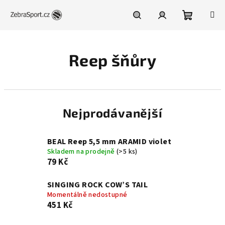
Přejít
na
obsah
Nákupní
Hledat
Přihlášení
Reep šňůry
košík
Nejprodávanější
BEAL Reep 5,5 mm ARAMID violet
Skladem na prodejně
(>5 ks)
79 Kč
SINGING ROCK COW’S TAIL
Momentálně nedostupné
451 Kč