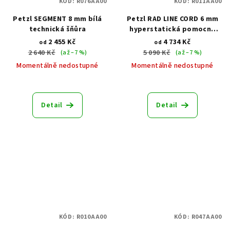
KÓD:
R076AA00
KÓD:
R011AA00
Petzl SEGMENT 8 mm bílá
Petzl RAD LINE CORD 6 mm
technická šňůra
hyperstatická pomocná
šňůra
2 455 Kč
4 734 Kč
od
od
2 640 Kč
5 090 Kč
(až –7 %)
(až –7 %)
Momentálně nedostupné
Momentálně nedostupné
Detail
Detail
KÓD:
R010AA00
KÓD:
R047AA00