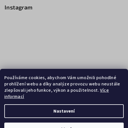
Instagram
Používáme cookies, abychom Vám umožnili pohodlné
prohlížení webu a díky analýze provozu webu neustále
zlepšovali jeho funkce, výkon a použitelnost.
Více
informací
Sledovat na Instagramu
Nastavení
Copyright 2026
Zebrasport
. Všechna práva vyhrazena.