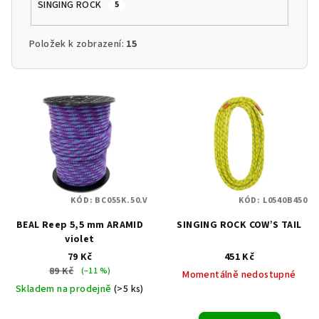
SINGING ROCK
5
Položek k zobrazení:
15
V
ý
p
i
s
p
KÓD:
BC055K.50.V
KÓD:
L0540B450
r
BEAL Reep 5,5 mm ARAMID
SINGING ROCK COW’S TAIL
o
violet
d
79 Kč
451 Kč
u
89 Kč
(–11 %)
Momentálně nedostupné
k
Skladem na prodejně
(>5 ks)
t