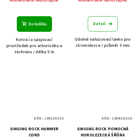
Momentálně nedostupné
Momentálně nedostupné
Detail
Do košíku
Odolné nahazovací lanko pro
Kotvicí a spojovací
stromolezce / průměr 3 mm
prostředek pro arboristiku a
záchranu / délka 5 m
KÓD:
L0021XX10
KÓD:
L0041AG10
SINGING ROCK HAMMER
SINGING ROCK POMOCNÁ
CORD
HOROLEZECKÁ ŠŇŮRA