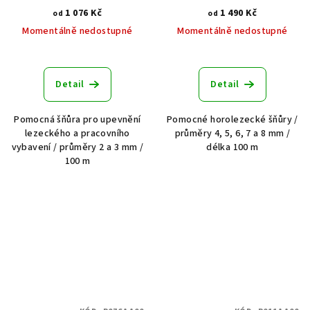
1 076 Kč
1 490 Kč
od
od
Momentálně nedostupné
Momentálně nedostupné
Detail
Detail
Pomocná šňůra pro upevnění
Pomocné horolezecké šňůry /
lezeckého a pracovního
průměry 4, 5, 6, 7 a 8 mm /
vybavení / průměry 2 a 3 mm /
délka 100 m
100 m