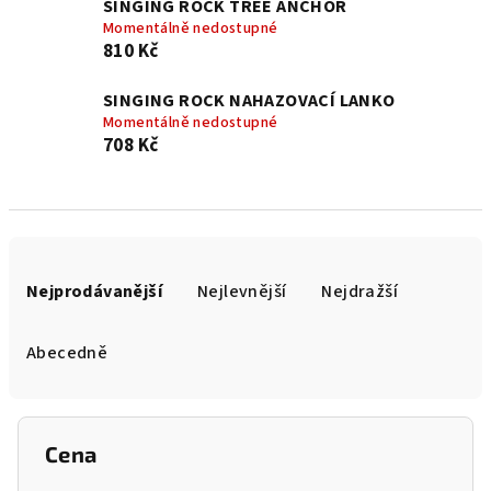
SINGING ROCK TREE ANCHOR
Momentálně nedostupné
810 Kč
SINGING ROCK NAHAZOVACÍ LANKO
Momentálně nedostupné
708 Kč
Ř
a
Nejprodávanější
Nejlevnější
Nejdražší
z
e
Abecedně
n
í
p
Cena
r