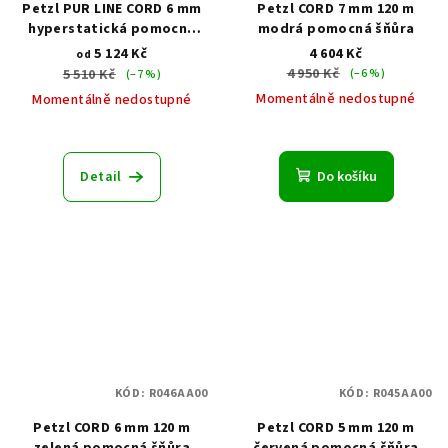
Petzl PUR LINE CORD 6 mm
Petzl CORD 7 mm 120 m
hyperstatická pomocná
modrá pomocná šňůra
šňůra
5 124 Kč
4 604 Kč
od
4 950 Kč
5 510 Kč
(–6 %)
(–7 %)
Momentálně nedostupné
Momentálně nedostupné
Detail
Do košíku
KÓD:
R046AA00
KÓD:
R045AA00
Petzl CORD 6 mm 120 m
Petzl CORD 5 mm 120 m