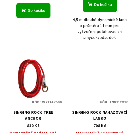
ů
Do košíku
Do košíku
4,5 m dlouhé dynamické lano
o průměru 11 mm pro
vytvoření polohovacích
smyček/odsedek
KÓD:
W2114R500
KÓD:
L9031YX10
SINGING ROCK TREE
SINGING ROCK NAHAZOVACÍ
ANCHOR
LANKO
810 Kč
708 Kč