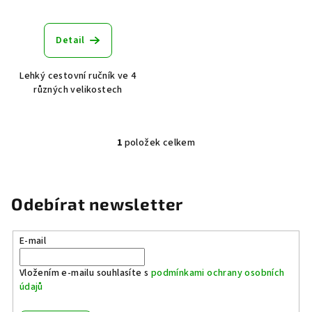
t
ů
Detail
Lehký cestovní ručník ve 4
různých velikostech
1
položek celkem
O
v
l
á
Odebírat newsletter
d
a
E-mail
c
í
Vložením e-mailu souhlasíte s
podmínkami ochrany osobních
p
údajů
r
v