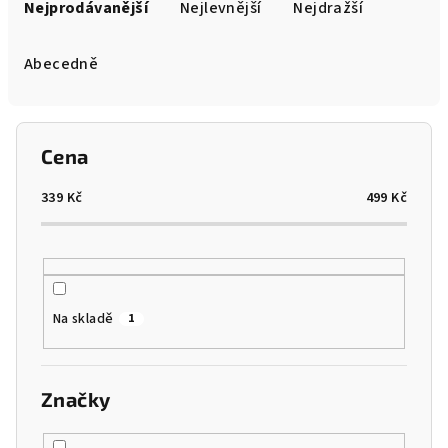
a
Nejprodávanější
Nejlevnější
Nejdražší
z
e
Abecedně
n
í
p
Cena
r
o
339
Kč
499
Kč
d
u
k
t
Na skladě
1
ů
Značky