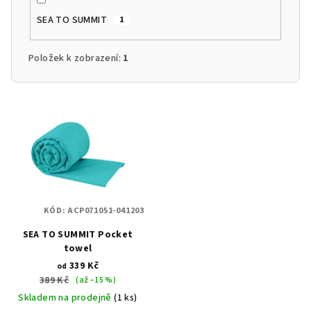
SEA TO SUMMIT
1
Položek k zobrazení:
1
V
ý
p
i
s
p
KÓD:
ACP071051-041203
r
SEA TO SUMMIT Pocket
o
towel
d
339 Kč
od
u
389 Kč
(až –15 %)
k
Skladem na prodejně
(1 ks)