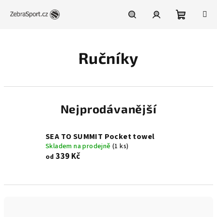
Přejít
na
obsah
Nákupní
Hledat
Přihlášení
Ručníky
košík
Nejprodávanější
SEA TO SUMMIT Pocket towel
Skladem na prodejně
(1 ks)
339 Kč
od
Ř