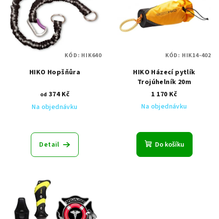
p
i
s
p
KÓD:
HIK640
KÓD:
HIK14-402
r
HIKO Hopšňůra
HIKO Házecí pytlík
o
Trojúhelník 20m
d
374 Kč
1 170 Kč
od
u
Na objednávku
Na objednávku
k
t
ů
Detail
Do košíku