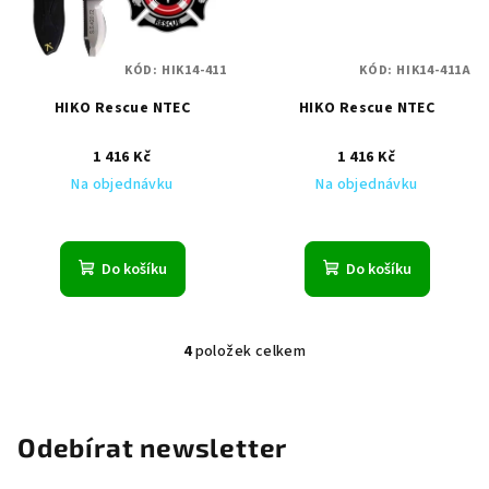
KÓD:
HIK14-411
KÓD:
HIK14-411A
HIKO Rescue NTEC
HIKO Rescue NTEC
1 416 Kč
1 416 Kč
Na objednávku
Na objednávku
Do košíku
Do košíku
4
položek celkem
O
v
l
á
Odebírat newsletter
d
a