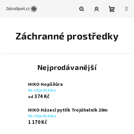
Přejít
na
obsah
Nákupní
Hledat
Přihlášení
Záchranné prostředky
košík
Nejprodávanější
HIKO Hopšňůra
Na objednávku
374 Kč
od
HIKO Házecí pytlík Trojúhelník 20m
Na objednávku
1 170 Kč