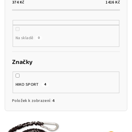
o
374
Kč
1416
Kč
d
u
k
t
Na skladě
0
ů
Značky
HIKO SPORT
4
Položek k zobrazení:
4
V
ý