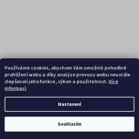
Používáme cookies, abychom Vám umožnili pohodlné
prohlížení webu a díky analýze provozu webu neustále
zlepšovali jeho funkce, výkon a použitelnost.
Více
informací
Sledovat na Instagramu
Nastavení
Copyright 2026
Zebrasport
. Všechna práva vyhrazena.
Souhlasím
Vytvořil Shoptet