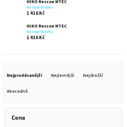
HIKO Rescue NTEC
Na objednávku
1 416 Kč
HIKO Rescue NTEC
Na objednávku
1 416 Kč
Ř
a
Nejprodávanější
Nejlevnější
Nejdražší
z
e
Abecedně
n
í
p
Cena
r