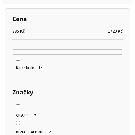
í
p
Cena
r
o
235
Kč
1720
Kč
d
u
k
t
Na skladě
14
ů
Značky
CRAFT
2
DIRECT ALPINE
2