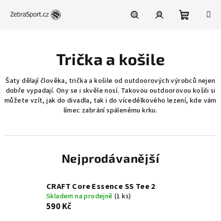
Přejít
na
obsah
Nákupní
Hledat
Přihlášení
Trička a košile
košík
Šaty dělají člověka, trička a košile od outdoorových výrobců nejen
dobře vypadají. Ony se i skvěle nosí. Takovou outdoorovou košili si
můžete vzít, jak do divadla, tak i do vícedélkového lezení, kde vám
límec zabrání spálenému krku.
Nejprodávanější
CRAFT Core Essence SS Tee 2
Skladem na prodejně
(1 ks)
590 Kč