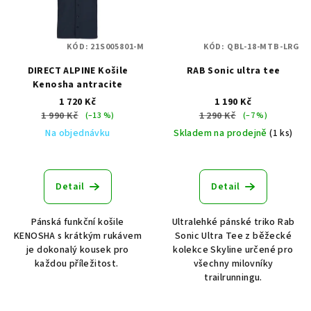
KÓD:
21S005801-M
KÓD:
QBL-18-MTB-LRG
DIRECT ALPINE Košile
RAB Sonic ultra tee
Kenosha antracite
1 720 Kč
1 190 Kč
1 990 Kč
1 290 Kč
(–13 %)
(–7 %)
Na objednávku
Skladem na prodejně
(1 ks)
Detail
Detail
Pánská funkční košile
Ultralehké pánské triko Rab
KENOSHA s krátkým rukávem
Sonic Ultra Tee z běžecké
je dokonalý kousek pro
kolekce Skyline určené pro
každou příležitost.
všechny milovníky
trailrunningu.