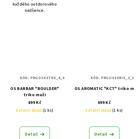
každého outdorového
nadšence.
KÓD:
PRGOSXXTKX_4_4
KÓD:
PRGOSXXRIX_3_1
OS BARBAR "BOULDER"
OS AROMATIC "KCT" triko m
triko muži
699 Kč
699 Kč
Externí sklad
(1 ks)
Externí sklad
(1 ks)
Detail
Detail