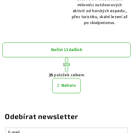
milovníci outdoorových
aktivit od horských expedic,
přes turistiku, skalní lezení až
po skialpinismus.
Načíst 12 dalších
S
1
3
t
O
r
25
položek celkem
á
v
n
l
Nahoru
k
á
o
d
v
a
á
n
c
Odebírat newsletter
í
í
p
r
E-mail