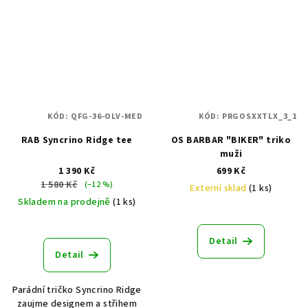
KÓD:
QFG-36-OLV-MED
KÓD:
PRGOSXXTLX_3_1
RAB Syncrino Ridge tee
OS BARBAR "BIKER" triko
muži
1 390 Kč
699 Kč
1 580 Kč
(–12 %)
Externí sklad
(1 ks)
Skladem na prodejně
(1 ks)
Detail
Detail
Parádní tričko Syncrino Ridge
zaujme designem a střihem