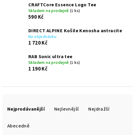
CRAFTCore Essence Logo Tee
Skladem na prodejně
(1 ks)
590 Kč
DIRECT ALPINE Košile Kenosha antracite
Na objednávku
1 720 Kč
RAB Sonic ultra tee
Skladem na prodejně
(1 ks)
1 190 Kč
Ř
a
Nejprodávanější
Nejlevnější
Nejdražší
z
e
Abecedně
n