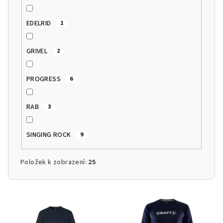
EDELRID
1
GRIVEL
2
PROGRESS
6
RAB
3
SINGING ROCK
9
Položek k zobrazení:
25
V
ý
p