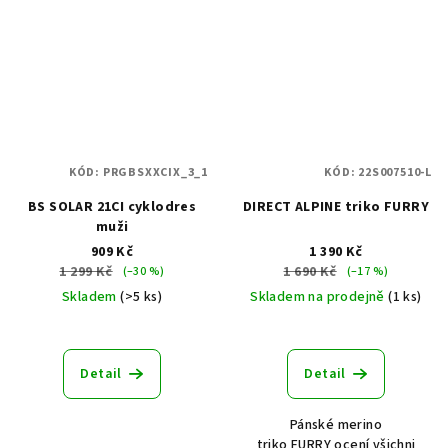
KÓD:
PRGBSXXCIX_3_1
KÓD:
22S007510-L
BS SOLAR 21CI cyklodres
DIRECT ALPINE triko FURRY
muži
909 Kč
1 390 Kč
1 299 Kč
1 690 Kč
(–30 %)
(–17 %)
Skladem
(>5 ks)
Skladem na prodejně
(1 ks)
Detail
Detail
Pánské merino
triko FURRY ocení všichni