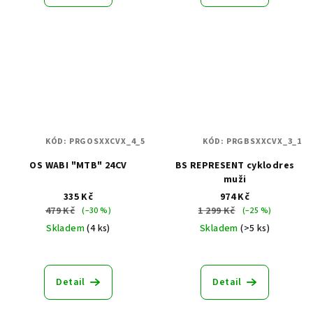
KÓD:
PRGOSXXCVX_4_5
KÓD:
PRGBSXXCVX_3_1
OS WABI "MTB" 24CV
BS REPRESENT cyklodres
muži
335 Kč
974 Kč
479 Kč
1 299 Kč
(–30 %)
(–25 %)
Skladem
(4 ks)
Skladem
(>5 ks)
Detail
Detail