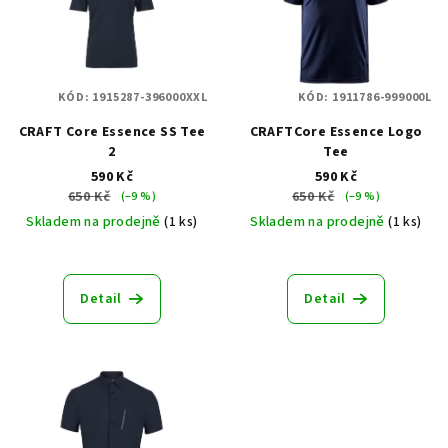
i
s
p
KÓD:
1915287-396000XXL
KÓD:
1911786-999000L
r
CRAFT Core Essence SS Tee
CRAFTCore Essence Logo
o
2
Tee
d
590 Kč
590 Kč
u
650 Kč
650 Kč
(–9 %)
(–9 %)
k
Skladem na prodejně
(1 ks)
Skladem na prodejně
(1 ks)
t
ů
Detail
Detail