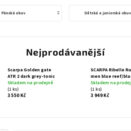
Pánská obuv
Dětská a juniorská obu
Nejprodávanější
Scarpa Golden gate
SCARPA Ribelle Ru
ATR 2 dark grey-tonic
men blue reef/bla
Skladem na prodejně
Skladem na prode
(1 ks)
(1 ks)
3 550 Kč
3 949 Kč