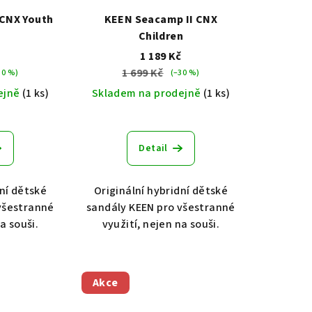
 CNX Youth
KEEN Seacamp II CNX
Children
č
1 189 Kč
1 699 Kč
30 %)
(–30 %)
ejně
(1 ks)
Skladem na prodejně
(1 ks)
Detail
dní dětské
Originální hybridní dětské
všestranné
sandály KEEN pro všestranné
a souši.
využití, nejen na souši.
Akce