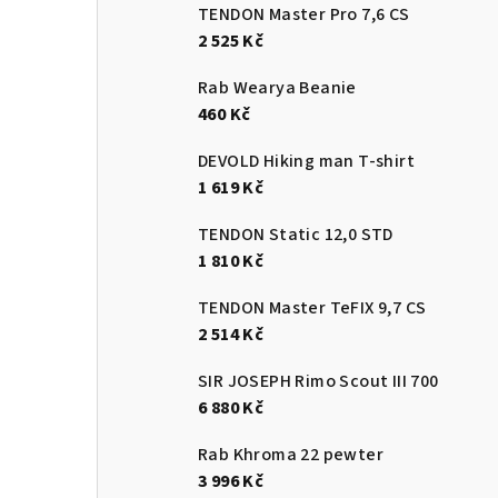
e
TENDON Master Pro 7,6 CS
2 525 Kč
l
Rab Wearya Beanie
460 Kč
DEVOLD Hiking man T-shirt
1 619 Kč
TENDON Static 12,0 STD
1 810 Kč
TENDON Master TeFIX 9,7 CS
2 514 Kč
SIR JOSEPH Rimo Scout III 700
6 880 Kč
Rab Khroma 22 pewter
3 996 Kč