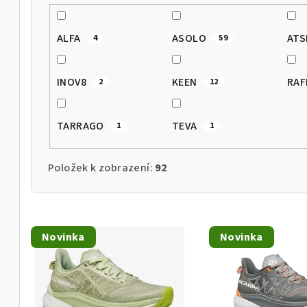
t
ALFA
ASOLO
AT
4
59
ů
INOV8
KEEN
RAF
2
12
TARRAGO
TEVA
1
1
Položek k zobrazení:
92
V
Novinka
Novinka
ý
p
i