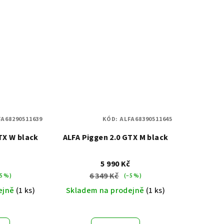
FA68290511639
KÓD:
ALFA68390511645
TX W black
ALFA Piggen 2.0 GTX M black
č
5 990 Kč
6 349 Kč
5 %)
(–5 %)
ejně
(1 ks)
Skladem na prodejně
(1 ks)