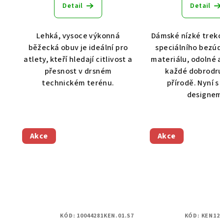
Detail
Detail
Lehká, vysoce výkonná
Dámské nízké trek
běžecká obuv je ideální pro
speciálního bezú
atlety, kteří hledají citlivost a
materiálu, odolné 
přesnost v drsném
každé dobrodru
technickém terénu.
přírodě. Nyní 
designe
Akce
Akce
KÓD:
10044281KEN.01.S7
KÓD:
KEN12