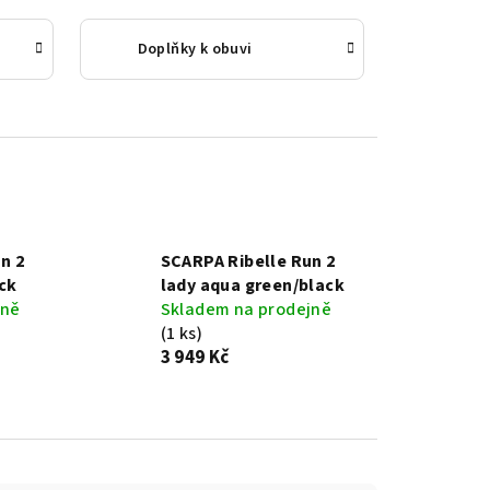
v
Doplňky k obuvi
n 2
SCARPA Ribelle Run 2
ck
lady aqua green/black
jně
Skladem na prodejně
(1 ks)
3 949 Kč