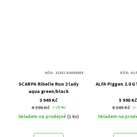
KÓD:
110SCA0009438
KÓD:
AL
SCARPA Ribelle Run 2 lady
ALFA Piggen 2.0 G
aqua green/black
3 949 Kč
5 990 K
4 390 Kč
6 349 Kč
(–10 %)
(–
Skladem na prodejně
(1 ks)
Skladem na prod