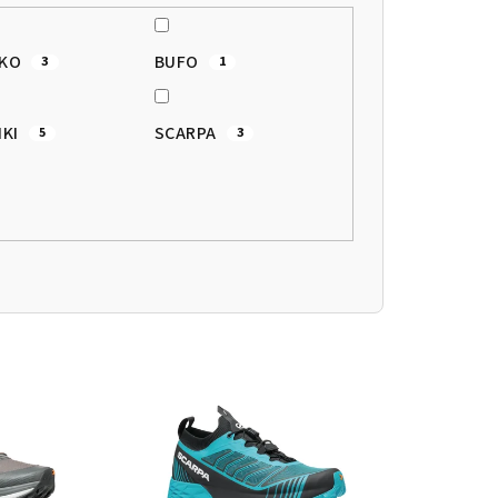
SKO
BUFO
3
1
IKI
SCARPA
5
3