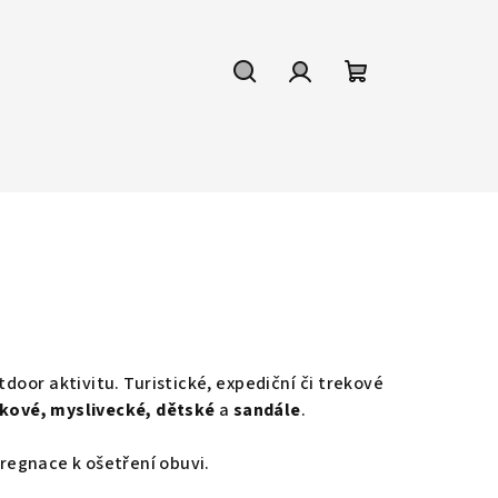
Hledat
Přihlášení
Nákupní
košík
utdoor aktivitu. Turistické, expediční či trekové
rekové, myslivecké, dětské
a
sandále
.
regnace k ošetření obuvi.