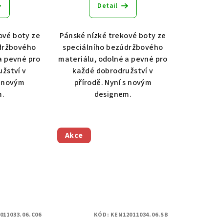
Detail
ové boty ze
Pánské nízké trekové boty ze
držbového
speciálního bezúdržbového
a pevné pro
materiálu, odolné a pevné pro
žství v
každé dobrodružství v
s novým
přírodě. Nyní s novým
m.
designem.
Akce
011033.06.C06
KÓD:
KEN12011034.06.SB