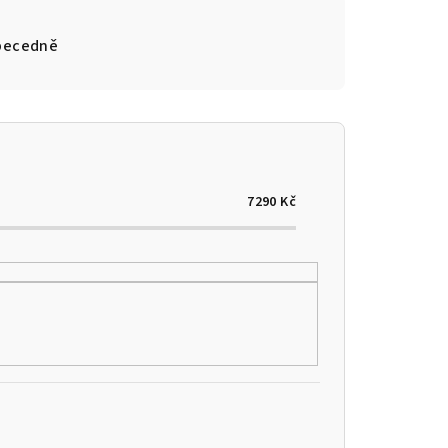
becedně
7290
Kč