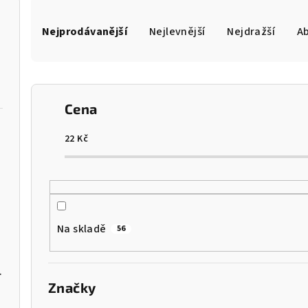
Ř
Nejprodávanější
Nejlevnější
Nejdražší
A
a
z
e
Cena
n
í
22
Kč
p
r
o
Na skladě
56
d
u
ar/Majolica L
Značky
k