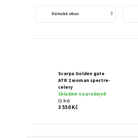
Dámská obuv
Scarpa Golden gate
ATR 2 woman spectre-
celery
Skladem na prodejně
(1 ks)
3 550 Kč