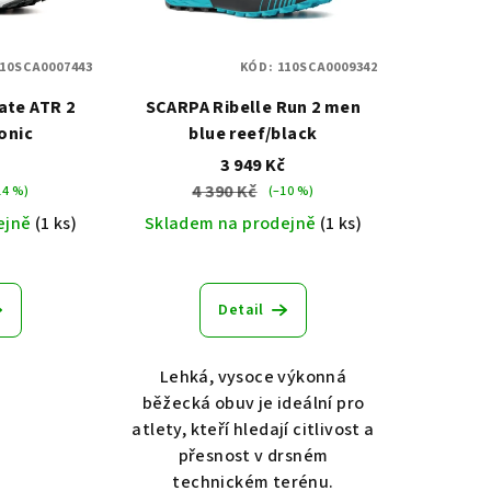
10SCA0007443
KÓD:
110SCA0009342
ate ATR 2
SCARPA Ribelle Run 2 men
onic
blue reef/black
č
3 949 Kč
4 390 Kč
14 %)
(–10 %)
ejně
(1 ks)
Skladem na prodejně
(1 ks)
Detail
Lehká, vysoce výkonná
běžecká obuv je ideální pro
atlety, kteří hledají citlivost a
přesnost v drsném
technickém terénu.