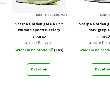
s
KÓD:
110SCA0007539
KÓD:
1
p
Scarpa Golden gate ATR 2
Scarpa Golden g
r
woman spectre-celery
dark grey-t
o
3 550 Kč
3 550 K
4 190 Kč
4 150 Kč
(–15 %)
(–
d
Skladem na prodejně
(1 ks)
Skladem na prod
u
k
Detail
Detail
t
ů