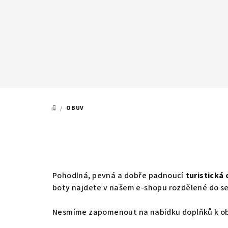
Přejít
na
obsah
/
OBUV
DOMŮ
Pohodlná, pevná a dobře padnoucí
turistická
boty najdete v našem e-shopu rozdělené do se
Nesmíme zapomenout na nabídku doplňků k obuv