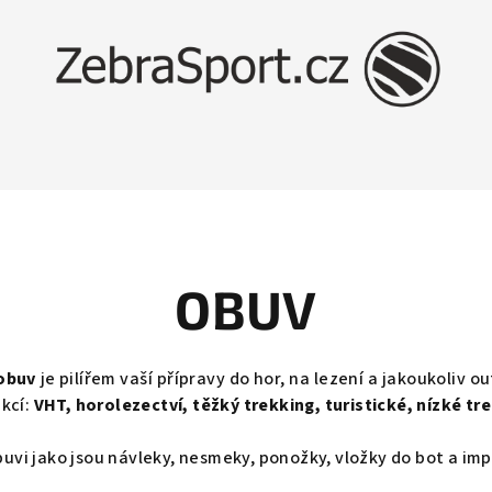
OBUV
 obuv
je pilířem vaší přípravy do hor, na lezení a jakoukoliv o
kcí:
VHT, horolezectví, těžký trekking, turistické, nízké t
i jako jsou návleky, nesmeky, ponožky, vložky do bot a imp