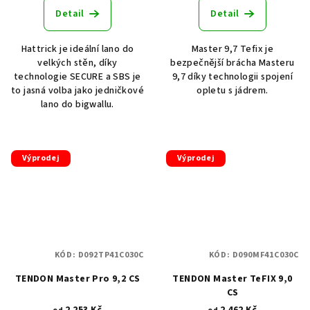
Detail
Detail
Hattrick je ideální lano do
Master 9,7 Tefix je
velkých stěn, díky
bezpečnější brácha Masteru
technologie SECURE a SBS je
9,7 díky technologii spojení
to jasná volba jako jedničkové
opletu s jádrem.
lano do bigwallu.
Výprodej
Výprodej
KÓD:
D092TP41C030C
KÓD:
D090MF41C030C
TENDON Master Pro 9,2 CS
TENDON Master TeFIX 9,0
CS