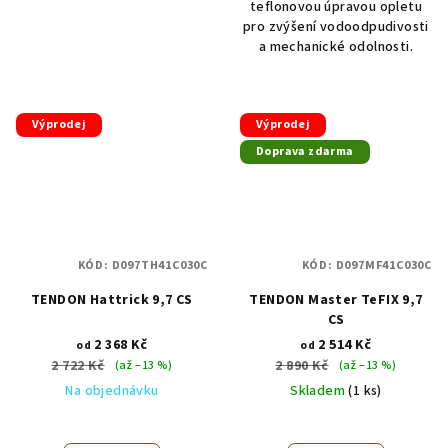
teflonovou úpravou opletu
pro zvýšení vodoodpudivosti
a mechanické odolnosti.
Výprodej
Výprodej
Doprava zdarma
KÓD:
D097TH41C030C
KÓD:
D097MF41C030C
TENDON Hattrick 9,7 CS
TENDON Master TeFIX 9,7
CS
2 368 Kč
2 514 Kč
od
od
2 722 Kč
2 890 Kč
(až –13 %)
(až –13 %)
Na objednávku
Skladem
(1 ks)