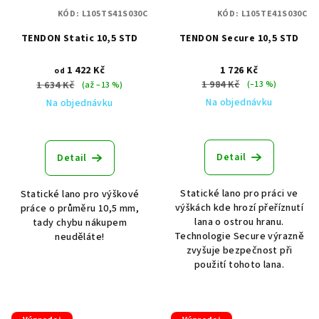
KÓD:
L105TS41S030C
KÓD:
L105TE41S030C
TENDON Static 10,5 STD
TENDON Secure 10,5 STD
1 422 Kč
1 726 Kč
od
1 984 Kč
1 634 Kč
(–13 %)
(až –13 %)
Na objednávku
Na objednávku
Detail
Detail
Statické lano pro práci ve
Statické lano pro výškové
výškách kde hrozí přeříznutí
práce o průměru 10,5 mm,
lana o ostrou hranu.
tady chybu nákupem
Technologie Secure výrazně
neuděláte!
zvyšuje bezpečnost při
použití tohoto lana.