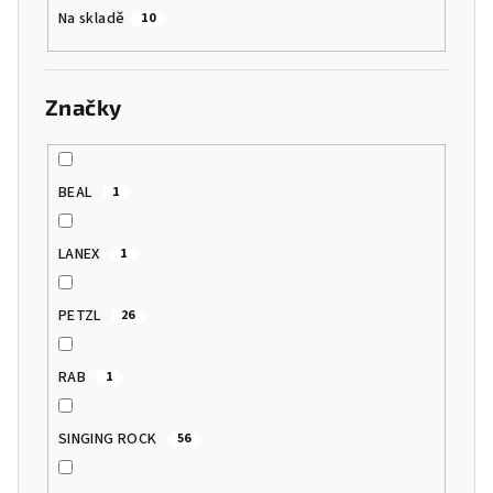
t
Na skladě
10
ů
Značky
BEAL
1
LANEX
1
PETZL
26
RAB
1
SINGING ROCK
56