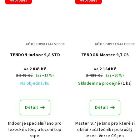
Výprodej
Výprodej
KÓD:
D098TI41S030C
KÓD:
D097TV41C030C
TENDON Indoor 9,8 STD
TENDON Master 9,7 CS
2 043 Kč
2 164 Kč
od
od
2 349 Kč
2 487 Kč
(až –13 %)
(až –20 %)
Na objednávku
Skladem na prodejně
(1 ks)
Detail
Detail
Indoor je speciální lano pro
Master 9,7 je lano pro které si
lezecké stěny a lezení top
oblíbí začátečník i pokrošilý
rope.
lezec. Verze CS je s