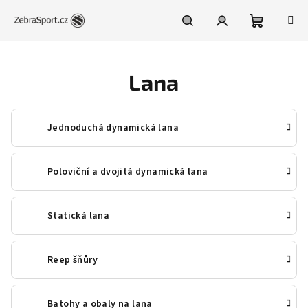
Přejít
na
obsah
Nákupní
Hledat
Přihlášení
Lana
košík
Jednoduchá dynamická lana
Poloviční a dvojitá dynamická lana
Statická lana
Reep šňůry
Batohy a obaly na lana