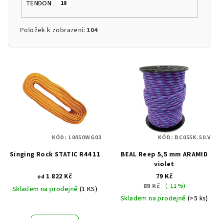
TENDON
18
Položek k zobrazení:
104
V
ý
p
i
s
p
KÓD:
L0450WG03
KÓD:
BC055K.50.V
r
Singing Rock STATIC R44 11
BEAL Reep 5,5 mm ARAMID
o
violet
d
1 822 Kč
79 Kč
od
u
89 Kč
(–11 %)
Skladem na prodejně
(1 KS)
k
Skladem na prodejně
(>5 ks)
t