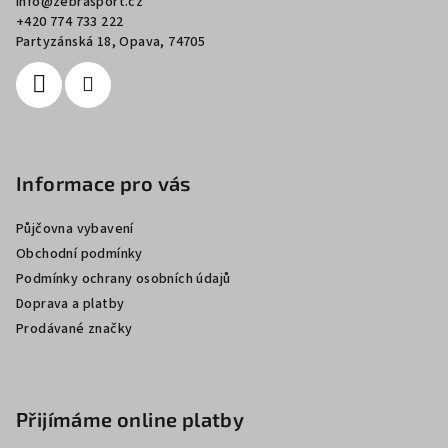
info
@
zebrasport.cz
t
+420 774 733 222
í
Partyzánská 18, Opava, 74705
Informace pro vás
Půjčovna vybavení
Obchodní podmínky
Podmínky ochrany osobních údajů
Doprava a platby
Prodávané značky
Přijímáme online platby