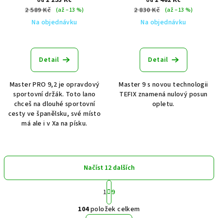
2 253 Kč
2 462 Kč
od
od
2 589 Kč
2 830 Kč
(až –13 %)
(až –13 %)
Na objednávku
Na objednávku
Detail
Detail
Master PRO 9,2 je opravdový
Master 9 s novou technologii
sportovní držák. Toto lano
TEFIX znamená nulový posun
chceš na dlouhé sportovní
opletu.
cesty ve španělsku, své místo
má ale i v Xa na písku.
Načíst 12 dalších
S
1
9
t
O
r
104
položek celkem
á
v