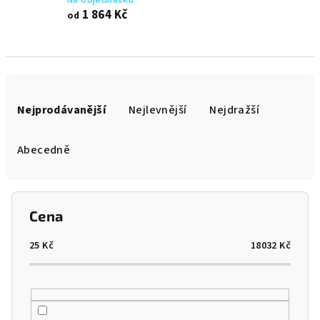
Na objednávku
1 864 Kč
od
Ř
a
Nejprodávanější
Nejlevnější
Nejdražší
z
e
Abecedně
n
í
p
Cena
r
o
25
Kč
18032
Kč
d
u
k