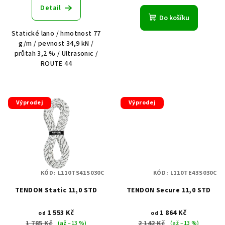
ů
Detail
Do košíku
Statické lano / hmotnost 77
g/m / pevnost 34,9 kN /
průtah 3,2 % / Ultrasonic /
ROUTE 44
Výprodej
Výprodej
KÓD:
L110TS41S030C
KÓD:
L110TE43S030C
TENDON Static 11,0 STD
TENDON Secure 11,0 STD
1 553 Kč
1 864 Kč
od
od
1 785 Kč
2 142 Kč
(až –13 %)
(až –13 %)