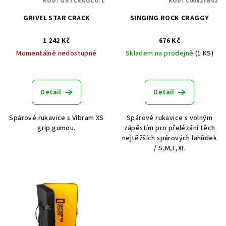
KÓD:
GRTCRAGLO.L
KÓD:
C0082YB02
r
GRIVEL STAR CRACK
SINGING ROCK CRAGGY
o
d
1 242 Kč
676 Kč
u
Momentálně nedostupné
Skladem na prodejně
(1 KS)
k
t
ů
Detail
Detail
Spárové rukavice s Vibram XS
Spárové rukavice s volným
grip gumou.
zápěstím pro přelézání těch
nejtěžších spárových lahůdek
/ S,M,L,XL