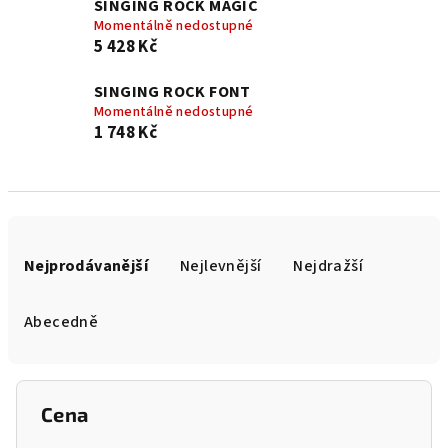
SINGING ROCK MAGIC
Momentálně nedostupné
5 428 Kč
SINGING ROCK FONT
Momentálně nedostupné
1 748 Kč
Ř
a
Nejprodávanější
Nejlevnější
Nejdražší
z
e
Abecedně
n
í
p
Cena
r