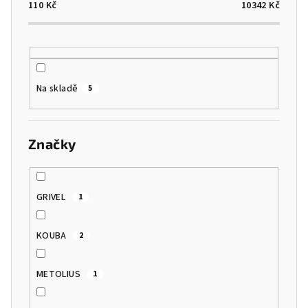
o
110
Kč
10342
Kč
d
u
k
t
Na skladě
5
ů
Značky
GRIVEL
1
KOUBA
2
METOLIUS
1