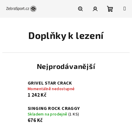
Přejít
na
obsah
Nákupní
Hledat
Přihlášení
Doplňky k lezení
košík
Nejprodávanější
GRIVEL STAR CRACK
Momentálně nedostupné
1 242 Kč
SINGING ROCK CRAGGY
Skladem na prodejně
(1 KS)
676 Kč