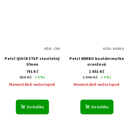
KÓD:
C09
KÓD:
K03AO
Petzl QUICKSTEP stavitelný
Petzl NIMBO bouldermatka
třmen
oranžová
791 Kč
1 851 Kč
850 Kč
1 990 Kč
(–6 %)
(–6 %)
Momentálně nedostupné
Momentálně nedostupné
Do košíku
Do košíku