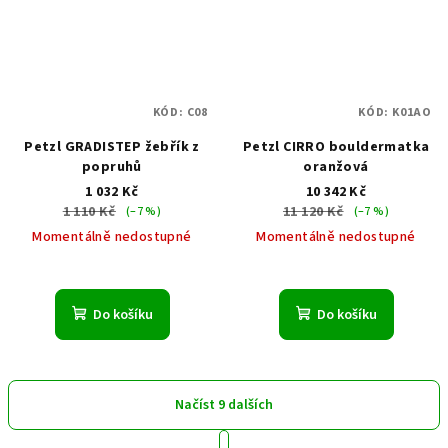
KÓD:
C08
KÓD:
K01AO
Petzl GRADISTEP žebřík z
Petzl CIRRO bouldermatka
popruhů
oranžová
1 032 Kč
10 342 Kč
1 110 Kč
11 120 Kč
(–7 %)
(–7 %)
Momentálně nedostupné
Momentálně nedostupné
Do košíku
Do košíku
Načíst 9 dalších
S