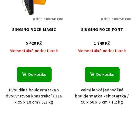
KÓD:
C0076BX00
KÓD:
C0075BX00
SINGING ROCK MAGIC
SINGING ROCK FONT
5 428 Kč
1 748 Kč
Momentálně nedostupné
Momentálně nedostupné
Do košíku
Do košíku
Dvoudílná bouldermatka s
Velmi lehká jednodílná
dvouvrstvou konstrukcí / 116
bouldermatka - sit startka /
x 95 x 10 cm / 5,1 kg
90 x 50 x 5 cm / 1,2 kg