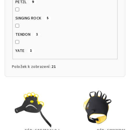
PETZL
9
SINGING ROCK
5
TENDON
1
YATE
1
Položek k zobrazení:
21
V
ý
p
i
s
p