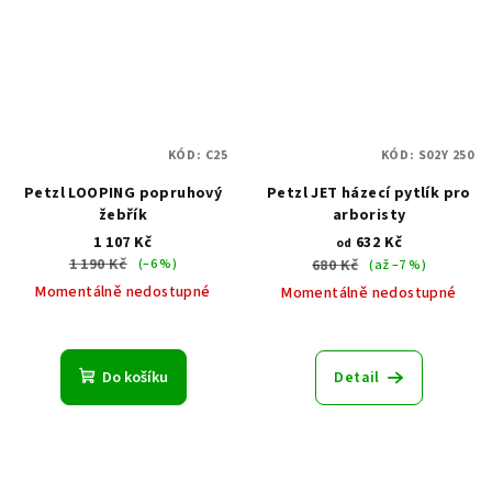
KÓD:
C25
KÓD:
S02Y 250
Petzl LOOPING popruhový
Petzl JET házecí pytlík pro
žebřík
arboristy
1 107 Kč
632 Kč
od
1 190 Kč
(–6 %)
680 Kč
(až –7 %)
Momentálně nedostupné
Momentálně nedostupné
Do košíku
Detail