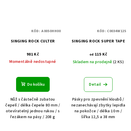
KÓD:
A0050HH00
KÓD:
C0034W125
SINGING ROCK CULTER
SINGING ROCK SUPER TAPE
981 Kč
115 Kč
od
Momentálně nedostupné
Skladem na prodejně
(2 KS)
Do košíku
Detail
Nůž s částečně zubatou
Pásky pro zpevnění kloubů /
čepelí / délka čepele 80 mm /
nezanechávají zbytky lepidla
otevíratelný jednou rukou / s
na pokožce / délka 10 m /
řezákem na pásy / 208 g
šířka 12,5 a 38 mm