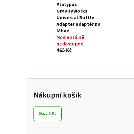
Platypus
GravityWorks
Universal Bottle
Adapter adaptér na
láhve
Momentálně
nedostupné
465 Kč
P
o
Nákupní košík
s
0
ks /
0 Kč
t
r