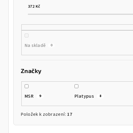
í
372
Kč
p
r
o
Na skladě
0
d
u
Značky
k
range
t
MSR
Platypus
9
8
ů
Položek k zobrazení:
17