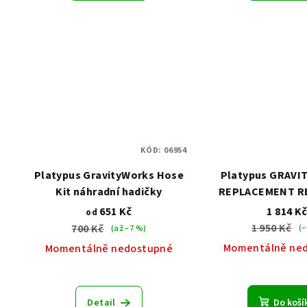
ů
KÓD:
06954
Platypus GravityWorks Hose
Platypus GRAVI
Kit náhradní hadičky
REPLACEMENT R
KIT 4.0 L náhr
651 Kč
1 814 K
od
1 950 Kč
700 Kč
(–
(až –7 %)
Momentálně ne
Momentálně nedostupné
Detail
Do koší