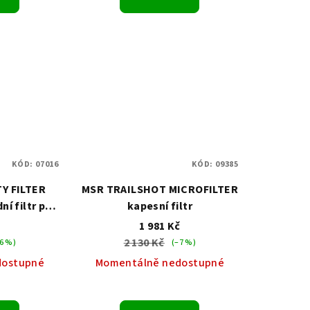
KÓD:
07016
KÓD:
09385
Y FILTER
MSR TRAILSHOT MICROFILTER
í filtr pro
kapesní filtr
s
č
1 981 Kč
2 130 Kč
6 %)
(–7 %)
dostupné
Momentálně nedostupné