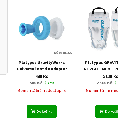
V
ý
p
i
s
KÓD:
06956
p
Platypus GravityWorks
Platypus GRAV
r
Universal Bottle Adapter
REPLACEMENT R
o
adaptér na láhve
KIT 6.0 L náhr
465 Kč
2 325 K
500 Kč
2 500 Kč
(–7 %)
(–
d
Momentálně nedostupné
Momentálně ne
u
k
Do košíku
Do koší
t