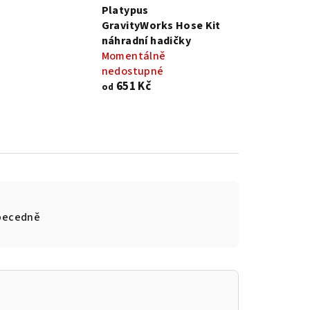
Platypus
GravityWorks Hose Kit
náhradní hadičky
Momentálně
nedostupné
651 Kč
od
becedně