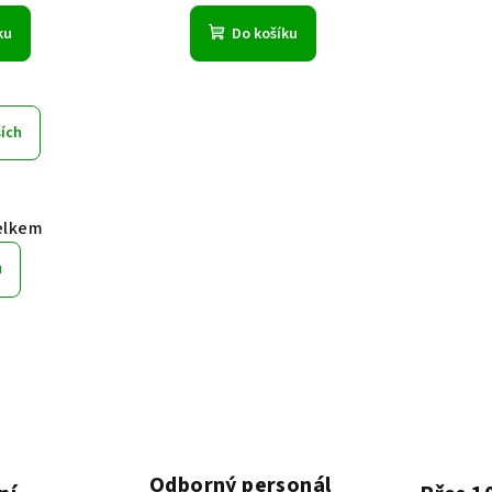
ku
Do košíku
ších
elkem
u
Odborný personál