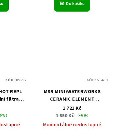
ku
Do košíku
KÓD:
09592
KÓD:
56453
HOT REPL
MSR MINI/WATERWORKS
í filtrační
CERAMIC ELEMENT
keram.vložka do filtru
č
1 721 Kč
1 850 Kč
6 %)
(–6 %)
dostupné
Momentálně nedostupné