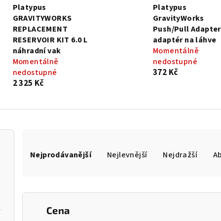
Platypus
Platypus
GRAVITYWORKS
GravityWorks
REPLACEMENT
Push/Pull Adapter
RESERVOIR KIT 6.0 L
adaptér na láhve
náhradní vak
Momentálně
Momentálně
nedostupné
372 Kč
nedostupné
2 325 Kč
Ř
Nejprodávanější
Nejlevnější
Nejdražší
A
a
z
e
Cena
n