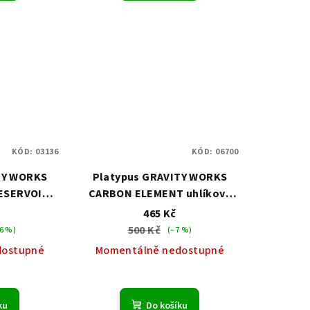
KÓD:
03136
KÓD:
06700
TY WORKS
Platypus GRAVITY WORKS
ESERVOIR
CARBON ELEMENT uhlíkový
adní vak
filtr
č
465 Kč
500 Kč
6 %)
(–7 %)
dostupné
Momentálně nedostupné
ku
Do košíku