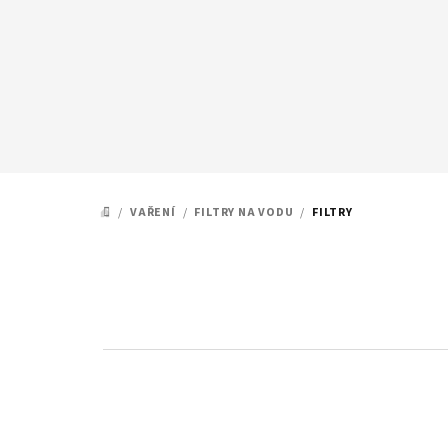
Přejít
na
obsah
/
VAŘENÍ
/
FILTRY NA VODU
/
FILTRY
DOMŮ