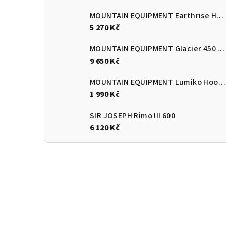
MOUNTAIN EQUIPMENT Earthrise Hooded Jacket Women's Majolica Blue L
5 270 Kč
MOUNTAIN EQUIPMENT Glacier 450 Regular Obsidian LZ
9 650 Kč
MOUNTAIN EQUIPMENT Lumiko Hooded Jacket Men's Majolica/Cardinal
1 990 Kč
SIR JOSEPH Rimo III 600
6 120 Kč