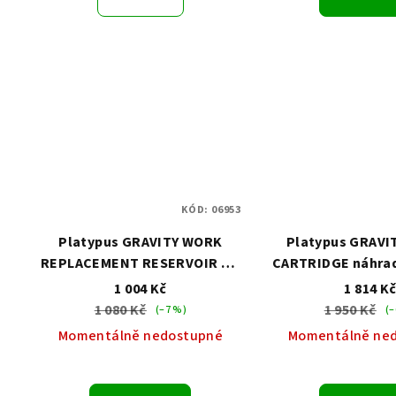
KÓD:
06953
Platypus GRAVITY WORK
Platypus GRAVIT
REPLACEMENT RESERVOIR Kit
CARTRIDGE náhradn
2.0 L náhradní vak
Platypu
1 004 Kč
1 814 K
1 080 Kč
1 950 Kč
(–7 %)
(–
Momentálně nedostupné
Momentálně ne