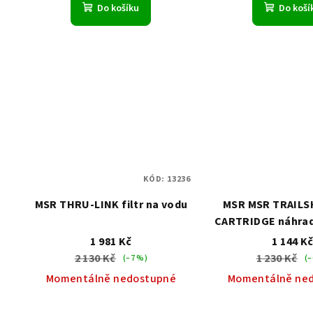
Do košíku
Do koší
KÓD:
13236
MSR THRU-LINK filtr na vodu
MSR MSR TRAILS
CARTRIDGE náhradn
kazeta
1 981 Kč
1 144 K
2 130 Kč
1 230 Kč
(–7 %)
(–
Momentálně nedostupné
Momentálně ne