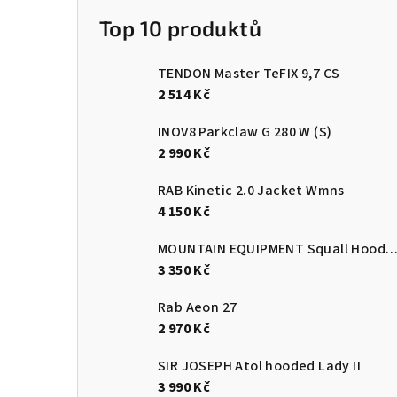
a
Top 10 produktů
n
TENDON Master TeFIX 9,7 CS
n
2 514 Kč
í
INOV8 Parkclaw G 280 W (S)
p
2 990 Kč
a
RAB Kinetic 2.0 Jacket Wmns
4 150 Kč
n
e
MOUNTAIN EQUIPMENT Squall Hooded Jacket Men's Cardinal O
3 350 Kč
l
Rab Aeon 27
2 970 Kč
SIR JOSEPH Atol hooded Lady II
3 990 Kč