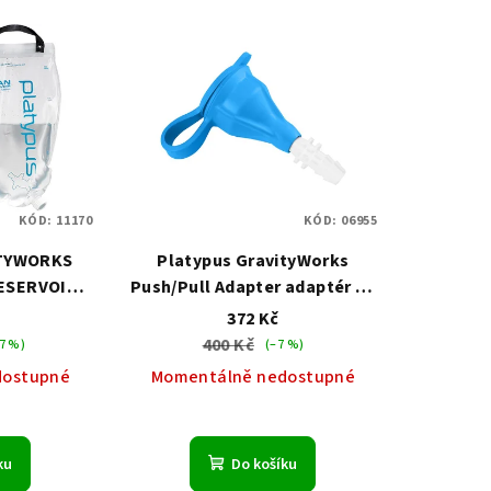
KÓD:
11170
KÓD:
06955
ITYWORKS
Platypus GravityWorks
ESERVOIR
Push/Pull Adapter adaptér na
adní vak
láhve
č
372 Kč
400 Kč
7 %)
(–7 %)
dostupné
Momentálně nedostupné
ku
Do košíku