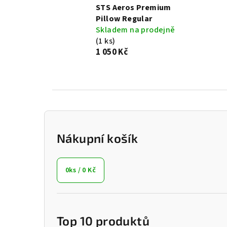
STS Aeros Premium
Pillow Regular
Skladem na prodejně
(1 ks)
1 050 Kč
P
o
Nákupní košík
s
0
ks /
0 Kč
t
r
a
Top 10 produktů