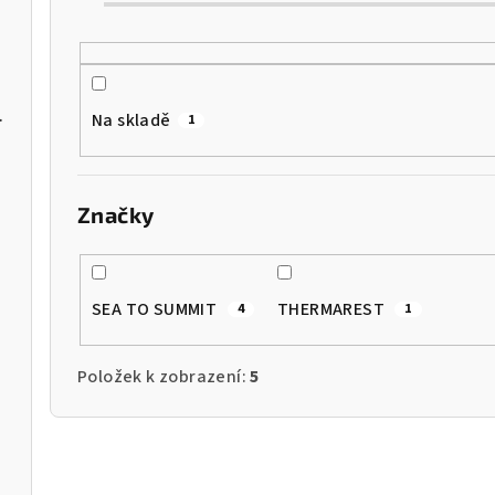
p
r
o
s Dusk/Cosmos
Na skladě
1
d
u
Značky
k
t
SEA TO SUMMIT
THERMAREST
4
1
ů
Položek k zobrazení:
5
V