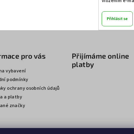
Vložením e-mai
i
s
Přihlásit se
u
rmace pro vás
Přijímáme online
platby
na vybavení
ní podmínky
ky ochrany osobních údajů
a a platby
ané značky