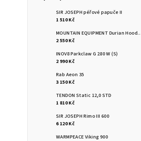
n
SIR JOSEPH péřové papuče II
n
1 510 Kč
í
MOUNTAIN EQUIPMENT Durian Hooded Jacket Men'
p
2 550 Kč
a
INOV8 Parkclaw G 280 W (S)
2 990 Kč
n
e
Rab Aeon 35
3 150 Kč
l
TENDON Static 12,0 STD
1 810 Kč
SIR JOSEPH Rimo III 600
6 120 Kč
WARMPEACE Viking 900