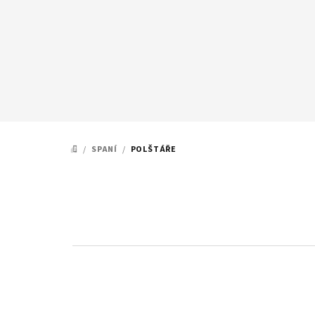
Přejít
na
obsah
/
SPANÍ
/
POLŠTÁŘE
DOMŮ