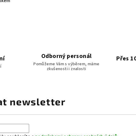
elkem
Odborný personál
ní
Přes 1
Pomůžeme Vám s výběrem, máme
í
zkušenosti i znalosti
at newsletter