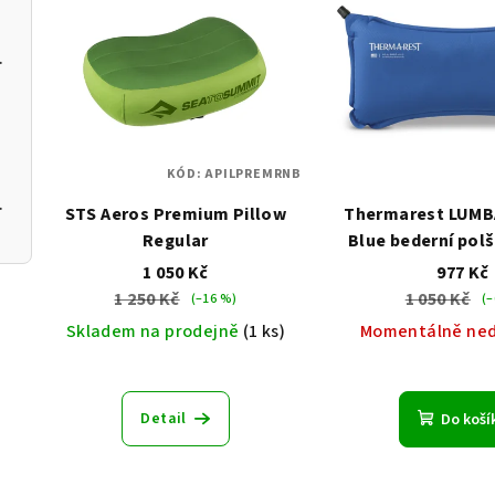
ý
p
helter XL
i
s
KÓD:
APILPREMRNB
p
ar/Majolica L
STS Aeros Premium Pillow
Thermarest LUMB
r
Regular
Blue bederní pol
o
1 050 Kč
977 Kč
1 250 Kč
1 050 Kč
(–16 %)
(–
d
Skladem na prodejně
(1 ks)
Momentálně ne
u
k
Detail
Do koší
t
ů