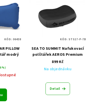
KÓD:
06438
KÓD:
STS17-P-7B
AR PILLOW
SEA TO SUMMIT Nafukovací
štář modrý
polštářek AEROS Premium
899 Kč
6 %)
Na objednávku
dostupné
Detail
ku