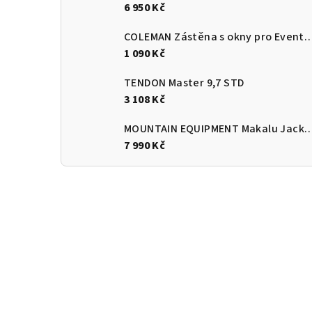
6 950 Kč
COLEMAN Zástěna s okny pro Event s
1 090 Kč
TENDON Master 9,7 STD
3 108 Kč
MOUNTAIN EQUIPMENT Makalu Jacket Women's Stell
7 990 Kč