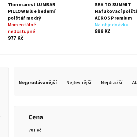
Thermarest LUMBAR
SEA TO SUMMIT
PILLOW Blue bederní
Nafukovací polšt
polštář modrý
AEROS Premium
Momentálně
Na objednávku
899 Kč
nedostupné
977 Kč
Ř
Nejprodávanější
Nejlevnější
Nejdražší
A
a
z
e
Cena
n
í
701
Kč