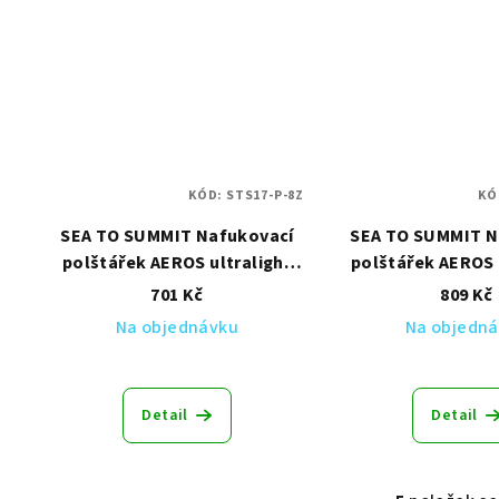
KÓD:
STS17-P-8Z
KÓ
SEA TO SUMMIT Nafukovací
SEA TO SUMMIT N
polštářek AEROS ultralight
polštářek AEROS 
Traveller
701 Kč
809 Kč
Na objednávku
Na objedn
Detail
Detail