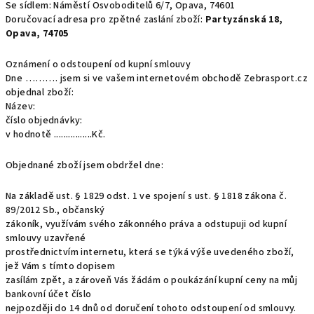
Se sídlem: Náměstí Osvoboditelů 6/7, Opava, 74601
Doručovací adresa pro zpětné zaslání zboží:
Partyzánská 18,
Opava, 74705
Oznámení o odstoupení od kupní smlouvy
Dne ………. jsem si ve vašem internetovém obchodě Zebrasport.cz
objednal zboží:
Název:
číslo objednávky:
v hodnotě ................Kč.
Objednané zboží jsem obdržel dne:
Na základě ust. § 1829 odst. 1 ve spojení s ust. § 1818 zákona č.
89/2012 Sb., občanský
zákoník, využívám svého zákonného práva a odstupuji od kupní
smlouvy uzavřené
prostřednictvím internetu, která se týká výše uvedeného zboží,
jež Vám s tímto dopisem
zasílám zpět, a zároveň Vás žádám o poukázání kupní ceny na můj
bankovní účet číslo
nejpozději do 14 dnů od doručení tohoto odstoupení od smlouvy.