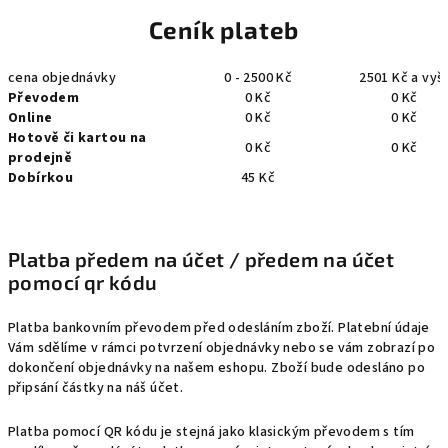
Ceník plateb
cena objednávky
0 - 2500 Kč
2501 Kč a vyšš
Převodem
0 Kč
0 Kč
Online
0 Kč
0 Kč
Hotově či kartou na
0 Kč
0 Kč
prodejně
Dobírkou
45 Kč
Platba předem na účet / předem na účet
pomocí qr kódu
Platba bankovním převodem před odesláním zboží. Platební údaje
Vám sdělíme v rámci potvrzení objednávky nebo se vám zobrazí po
dokončení objednávky na našem eshopu. Zboží bude odesláno po
připsání částky na náš účet.
Platba pomocí QR kódu je stejná jako klasickým převodem s tím