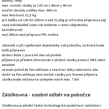
adresu, tedy:
max. rozměr zásilky je 120 cm x 60cm x 60 cm
součet obvodu a délky max. 360 cm
max hmotnost 31,5 kg
pro balíky od 120 do 200cm a nad 31,5kg je určována přeprava a její
cena individuálně (sami vás budeme v rámci objednávky
kontaktovat)
nad 200cm není přeprava PPL možná
zákazník si při vyplňování objednávky volí pobočku, na které bude
balík připraven
dodací doba 1 pracovní den od podání
příjemce je předem informován o uložení zásilky pomocí SMS nebo
emailem
seznam poboček ParcelShopu a otevírací doby naleznete
zde
.
uložit na ParcelShopu není možné zásilky pro firemní příjemce
zásilka bude uložena na výdejním místě max. 7 dní
Zásilkovna - osobní odběr na pobočce
Zásilkovna je přední česká technologická společnost založená v