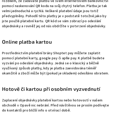
rozdílem, že zadáváte platbu ve svém internetovém bankovnictví
pomocí naskenování QR kodu na svůj chytrý telefon. Platba je tak
velmi jednoduchá a rychlá. Veškeré platební údaje jsou totiž
předvyplněny. Pohodlí této platby je v podstatě totožné jako by
jste použili platební kartu. QR kód se vám zobrazí po odeslání
objednávky a rovněž jej od nás obdržíte v potvrzení objednávky.
Online platba kartou
Prostřednictvím platební brány Shoptet pay můžete zaplatit
pomocí platební karty, google pay či aplle pay. K platbě budete
vyzvání po odeslání objednávky. Jedná se o klasický a běžně
využívaný způsob platby, kdy je platba zaevidována téměř
okamžitě a zboží může být (pokud je skladem) odesíláno obratem.
Hotově či kartou při osobním vyzvednutí
Zaplacení objednávky platební kartou nebo hotovostí v našem
obchodě v Opavě nic nebrání. Před návštěvou se prosím podívejte
do kontaktů pro bližší info o otvírací době.