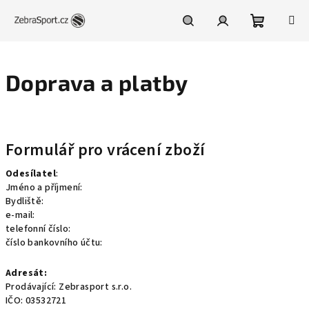
Přejít
na
obsah
Nákupní
Hledat
Přihlášení
Doprava a platby
košík
V
ý
Formulář pro vrácení zboží
p
i
Odesílatel
:
Jméno a příjmení:
s
Bydliště:
č
e-mail:
l
telefonní číslo:
číslo bankovního účtu:
á
n
Adresát:
k
Prodávající: Zebrasport s.r.o.
IČO: 03532721
ů