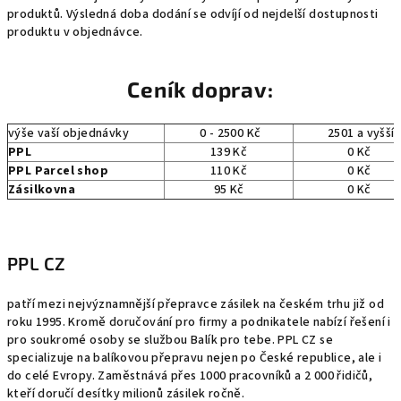
produktů. Výsledná doba dodání se odvíjí od nejdelší dostupnosti
produktu v objednávce.
Ceník doprav:
výše vaší objednávky
0 - 2500 Kč
2501 a vyšší
PPL
139 Kč
0 Kč
PPL Parcel shop
110 Kč
0 Kč
Zásilkovna
95 Kč
0 Kč
PPL CZ
patří mezi nejvýznamnější přepravce zásilek na českém trhu již od
roku 1995. Kromě doručování pro firmy a podnikatele nabízí řešení i
pro soukromé osoby se službou Balík pro tebe. PPL CZ se
specializuje na balíkovou přepravu nejen po České republice, ale i
do celé Evropy. Zaměstnává přes 1000 pracovníků a 2 000 řidičů,
kteří doručí desítky milionů zásilek ročně.