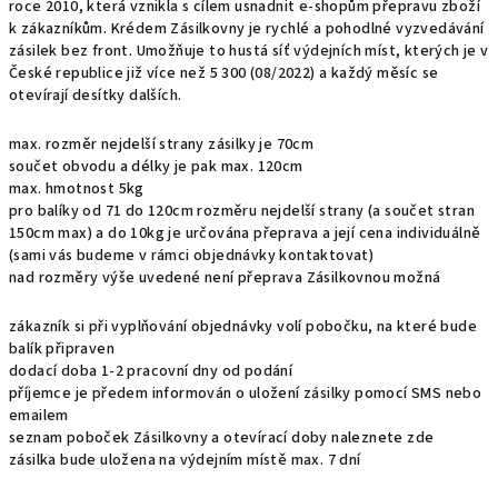
roce 2010, která vznikla s cílem usnadnit e-shopům přepravu zboží
k zákazníkům. Krédem Zásilkovny je rychlé a pohodlné vyzvedávání
zásilek bez front. Umožňuje to hustá síť výdejních míst, kterých je v
České republice již více než 5 300 (08/2022) a každý měsíc se
otevírají desítky dalších.
max. rozměr nejdelší strany zásilky je 70cm
součet obvodu a délky je pak max. 120cm
max. hmotnost 5kg
pro balíky od 71 do 120cm rozměru nejdelší strany (a součet stran
150cm max) a do 10kg je určována přeprava a její cena individuálně
(sami vás budeme v rámci objednávky kontaktovat)
nad rozměry výše uvedené není přeprava Zásilkovnou možná
zákazník si při vyplňování objednávky volí pobočku, na které bude
balík připraven
dodací doba 1-2 pracovní dny od podání
příjemce je předem informován o uložení zásilky pomocí SMS nebo
emailem
seznam poboček Zásilkovny a otevírací doby naleznete
zde
zásilka bude uložena na výdejním místě max. 7 dní