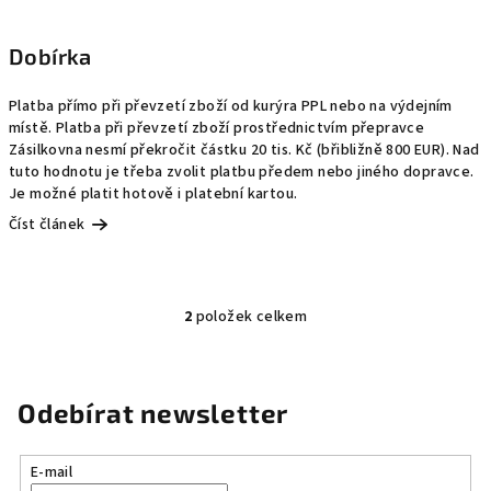
Dobírka
Platba přímo při převzetí zboží od kurýra PPL nebo na výdejním
místě. Platba při převzetí zboží prostřednictvím přepravce
Zásilkovna nesmí překročit částku 20 tis. Kč (břibližně 800 EUR). Nad
tuto hodnotu je třeba zvolit platbu předem nebo jiného dopravce.
Je možné platit hotově i platební kartou.
Číst článek
2
položek celkem
O
v
l
á
Odebírat newsletter
d
a
E-mail
c