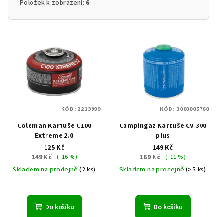
Položek k zobrazení:
6
V
ý
p
i
s
p
KÓD:
2213999
KÓD:
3000005760
r
Coleman Kartuše C100
Campingaz Kartuše CV 300
o
Extreme 2.0
plus
d
125 Kč
149 Kč
u
149 Kč
169 Kč
(–16 %)
(–11 %)
k
Skladem na prodejně
(2 ks)
Skladem na prodejně
(>5 ks)
t
ů
Do košíku
Do košíku