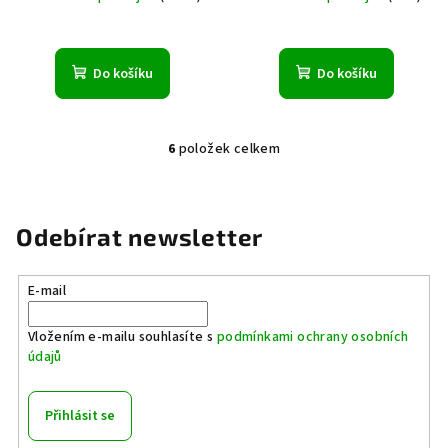
Do košíku
Do košíku
6
položek celkem
O
v
l
á
Odebírat newsletter
d
a
E-mail
c
í
Vložením e-mailu souhlasíte s
podmínkami ochrany osobních
p
údajů
r
v
k
Přihlásit se
y