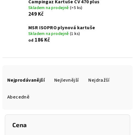
Campingaz Kartuše CV 470 plus
Skladem na prodejně
(>5 ks)
249 Kč
MSR ISOPRO plynová kartuše
Skladem na prodejně
(1 ks)
186 Kč
od
Ř
a
Nejprodávanější
Nejlevnější
Nejdražší
z
e
Abecedně
n
í
p
Cena
r