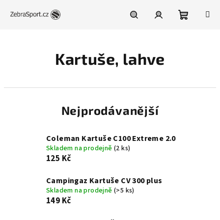
Přejít
na
obsah
Nákupní
Hledat
Přihlášení
Kartuše, lahve
košík
Nejprodávanější
Coleman Kartuše C100 Extreme 2.0
Skladem na prodejně
(2 ks)
125 Kč
Campingaz Kartuše CV 300 plus
Skladem na prodejně
(>5 ks)
149 Kč