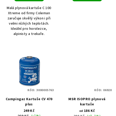
Malá plynová kartuše C 100
Xtreme od firmy Coleman
zaručuje skvělý výkon i při
velmi nízkých teplotách.
Ideální pro horolezce,
alpinisty a trekaře.
KÓD:
3000005763
KÓD:
06928
Campingaz Kartuše CV 470
MSR ISOPRO plynová
plus
kartuše
249 Kč
186 Kč
od
269 Kč
(–7 %)