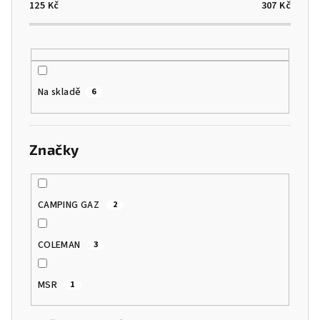
o
125
Kč
307
Kč
d
u
k
t
Na skladě
6
ů
Značky
CAMPING GAZ
2
COLEMAN
3
MSR
1