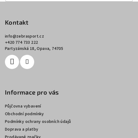
v
Z
ý
á
p
p
Kontakt
i
a
s
info
@
zebrasport.cz
u
t
+420 774 733 222
í
Partyzánská 18, Opava, 74705
Informace pro vás
Půjčovna vybavení
Obchodní podmínky
Podmínky ochrany osobních údajů
Doprava a platby
Prodávané značky