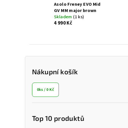
Asolo Freney EVO Mid
GV MM major brown
Skladem
(1 ks)
4 990 Kč
P
o
Nákupní košík
s
0
ks /
0 Kč
t
r
a
Top 10 produktů
n