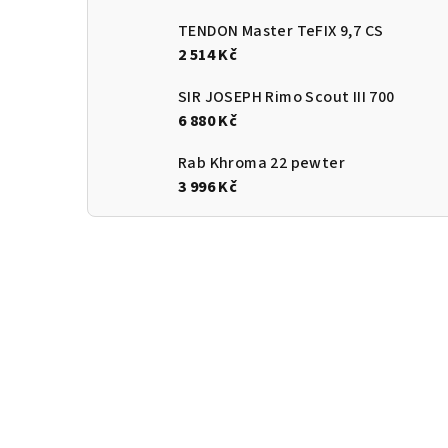
TENDON Master TeFIX 9,7 CS
2 514 Kč
SIR JOSEPH Rimo Scout III 700
6 880 Kč
Rab Khroma 22 pewter
3 996 Kč