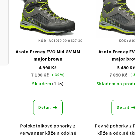
p
i
s
KÓD:
A01070 00-A627-10
KÓD:
A01
p
Asolo Freney EVO Mid GV MM
Asolo Freney E
r
major brown
major br
o
4 990 Kč
5 490 K
7 190 Kč
7 890 Kč
(–30 %)
(–
d
Skladem
(1 ks)
Skladem na prod
u
k
Detail
Detail
t
ů
Polokotníkové pohorky z
Pevné pohorky z 
Perwanger kůže a odolné
kůže a odolné tk