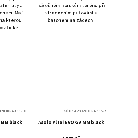
a ferraty a
náročném horském terénu při
tohem. Mají
vícedenním putování s
na kterou
batohem na zádech.
omatické
20 00-A388-10
KÓD:
A23126 00-A385-7
V MM black
Asolo Altai EVO GV MM black