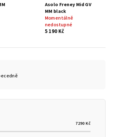
MM
Asolo Freney Mid GV
MM black
Momentálně
nedostupné
5 190 Kč
becedně
7290
Kč