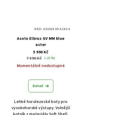
KÓD:
A01028 00-A182-8
Asolo Elbrus GV MM blue
aster
5 990 Kč
7 590 Kč
(–21 %)
Momentálně nedostupné
Detail
Lehké horolezecké boty pro
vysokohorské výstupy. Volnější
kotník z materiálu Soft Shell.