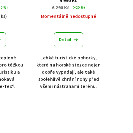
č
4 990 Kč
6 290 Kč
30 %)
(–20 %)
 ks)
Momentálně nedostupné
Detail
teplené
Lehké turistické pohorky,
pro těžkou
které na horské stezce nejen
ristiku a
dobře vypadají, ale také
mokavá
spolehlivě chrání nohy před
e-Tex®.
všemi nástrahami terénu.