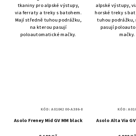
tkaniny pro alpské výstupy,
alpské výstupy, vi
via ferraty a treky s batohem.
horské treky s ba
Mají středně tuhou podrážku,
tuhou podrážku, 
na kterou pasují
pasují poloaut
poloautomatické mačky.
mačky.
KÓD:
A01042 00-A386-8
KÓD:
A010
Asolo Freney Mid GV MM black
Asolo Alta Via G