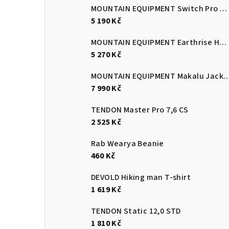
MOUNTAIN EQUIPMENT Switch Pro Hooded Jacket Men's Mykonos/Majolica
n
5 190 Kč
í
MOUNTAIN EQUIPMENT Earthrise Hooded Jacket Men's
p
5 270 Kč
a
MOUNTAIN EQUIPMENT Makalu Jacket Women's Stell
7 990 Kč
n
e
TENDON Master Pro 7,6 CS
2 525 Kč
l
Rab Wearya Beanie
460 Kč
DEVOLD Hiking man T-shirt
1 619 Kč
TENDON Static 12,0 STD
1 810 Kč