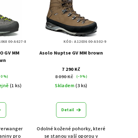
068 00-A627-8
KÓD:
A12036 00-A502-9
VO GV MM
Asolo Nuptse GV MM brown
own
č
7 290 Kč
8 090 Kč
30 %)
(–9 %)
ejně
(1 ks)
Skladem
(3 ks)
Detail
Perwanger
Odolné kožené pohorky, které
aniny pro
se stanou vaší oporou v