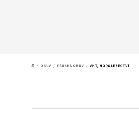
Přejít
na
obsah
/
OBUV
/
PÁNSKÁ OBUV
/
VHT, HOROLEZECTVÍ
DOMŮ