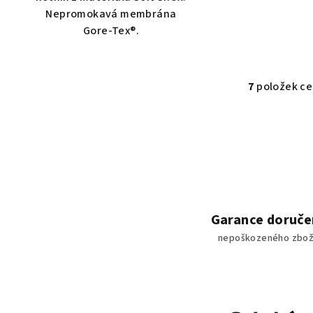
Nepromokavá membrána
Gore-Tex®.
7
položek c
O
v
l
á
d
a
c
Garance doruče
í
nepoškozeného zbož
p
r
v
k