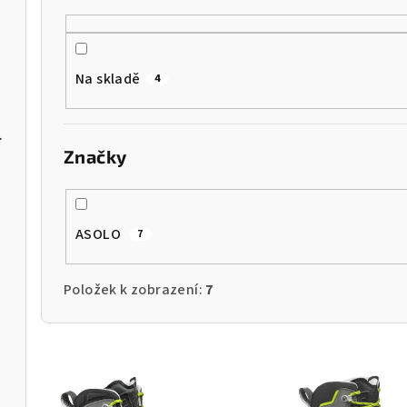
p
r
o
Na skladě
4
d
u
ar/Majolica L
Značky
k
t
ASOLO
7
ů
Položek k zobrazení:
7
V
ý