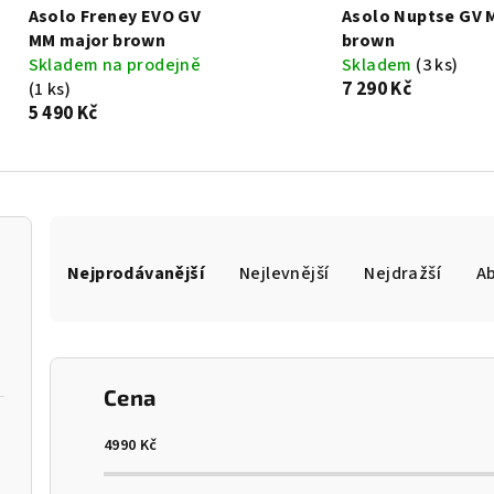
Asolo Freney EVO GV
Asolo Nuptse GV 
MM major brown
brown
Skladem na prodejně
Skladem
(3 ks)
7 290 Kč
(1 ks)
5 490 Kč
Ř
Nejprodávanější
Nejlevnější
Nejdražší
A
a
z
e
Cena
n
í
4990
Kč