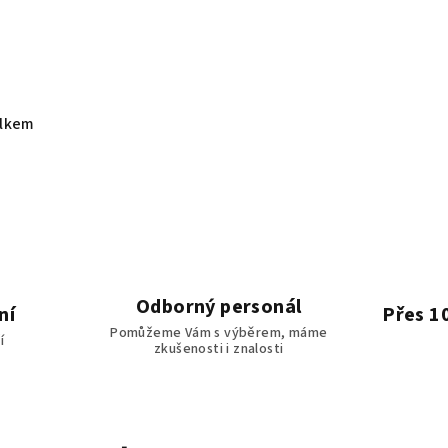
elkem
Odborný personál
ní
Přes 1
Pomůžeme Vám s výběrem, máme
í
zkušenosti i znalosti