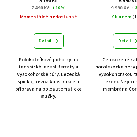
5 190 Kč
6 990 K
7 490 Kč
9 990 Kč
(–30 %)
(–
Momentálně nedostupné
Skladem
(1
Detail
Detail
Polokotníkové pohorky na
Celokožené za
technické lezení, ferraty a
horolezecké boty 
vysokohorské túry. Lezecká
vysokohorskou tu
špička, pevná konstrukce a
lezení. Nepro
příprava na poloautomatické
membrána Gor
mačky.