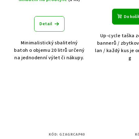
u
k
Do koší
Detail
t
Up-cycle taška z
ů
Minimalistický sbalitelný
bannerů / zbytko
batoh o objemu 20 litrů určený
lan / každý kus je o
na jednodenní výlet či nákupy.
g
KÓD:
GZAGRCAP40
K