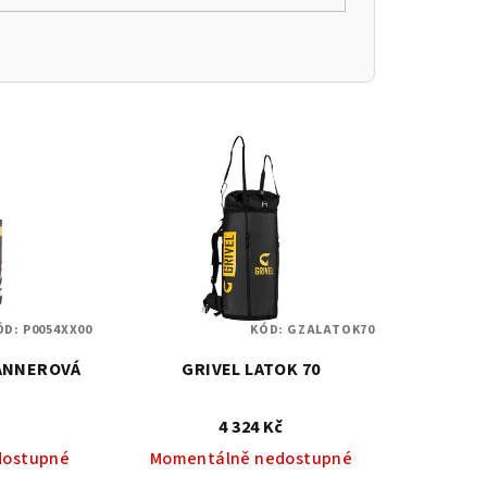
ÓD:
P0054XX00
KÓD:
GZALATOK70
ANNEROVÁ
GRIVEL LATOK 70
4 324 Kč
dostupné
Momentálně nedostupné