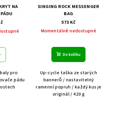
KRYT NA
SINGING ROCK MESSENGER
 PÁDU
BAG
Kč
573 Kč
Momentálně nedostupné
dostupné
Do košíku
baly pro
Up-cycle taška ze starých
covače pádu
bannerů / nastavitelný
ikostech
ramenní popruh / každý kus je
originál / 420 g