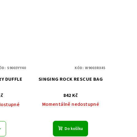
ÓD:
S9003YY40
KÓD:
W9003RX45
RY DUFFLE
SINGING ROCK RESCUE BAG
Kč
842 Kč
Momentálně nedostupné
dostupné
Do košíku