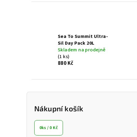
Sea To Summit Ultra-
Sil Day Pack 20L
Skladem na prodejně
(1 ks)
880 Kč
P
o
Nákupní košík
s
0
ks /
0 Kč
t