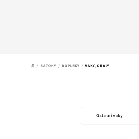
Přejít
na
obsah
/
BATOHY
/
DOPLŇKY
/
VAKY, OBALY
DOMŮ
Ostatní vaky