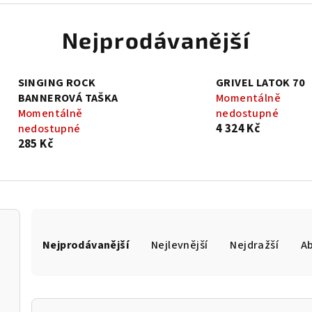
Nejprodávanější
SINGING ROCK
GRIVEL LATOK 70
BANNEROVÁ TAŠKA
Momentálně
Momentálně
nedostupné
4 324 Kč
nedostupné
285 Kč
Ř
Nejprodávanější
Nejlevnější
Nejdražší
A
a
z
e