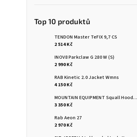
r
a
Top 10 produktů
n
TENDON Master TeFIX 9,7 CS
n
2 514 Kč
í
INOV8 Parkclaw G 280 W (S)
p
2 990 Kč
a
RAB Kinetic 2.0 Jacket Wmns
4 150 Kč
n
e
MOUNTAIN EQUIPMENT Squall Hooded Jacket Men's Cardinal O
3 350 Kč
l
Rab Aeon 27
2 970 Kč