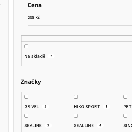
Cena
n
í
235
Kč
p
r
o
Na skladě
7
d
u
Značky
k
range
t
GRIVEL
HIKO SPORT
PE
5
1
ů
SEALINE
SEALLINE
SIN
1
4