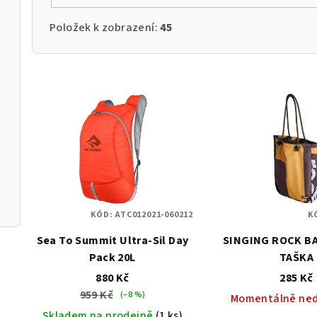
Položek k zobrazení:
45
V
ý
p
i
s
KÓD:
ATC012021-060212
K
p
Sea To Summit Ultra-Sil Day
SINGING ROCK B
r
Pack 20L
TAŠKA
o
880 Kč
285 Kč
959 Kč
(–8 %)
Momentálně ne
d
Skladem na prodejně
(1 ks)