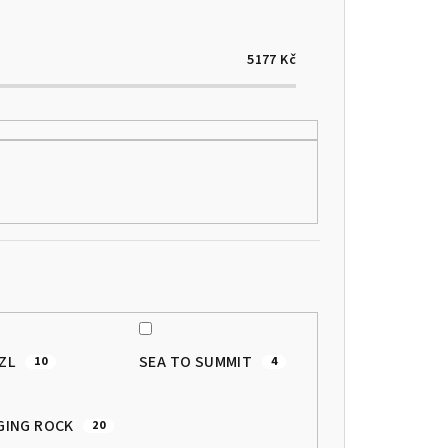
5177
Kč
TZL
SEA TO SUMMIT
10
4
GING ROCK
20