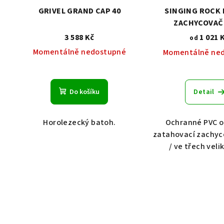
GRIVEL GRAND CAP 40
SINGING ROCK 
ZACHYCOVAČ
3 588 Kč
1 021 
od
Momentálně nedostupné
Momentálně ne
Do košíku
Detail
Horolezecký batoh.
Ochranné PVC o
zatahovací zachy
/ ve třech vel