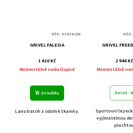
KÓD:
GZAFALRB
KÓD
GRIVEL FALESIA
GRIVEL FREE
1 610 Kč
2 944 K
Momentálně nedostupné
Momentálně ne
Detail
Do košíku
Sportovní lezeck
Lano batoh z odolné tkaniny.
vyjímatelnou de
plachto