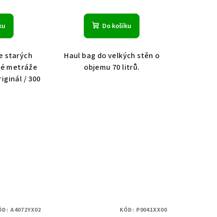
ku
Do košíku
e starých
Haul bag do velkých stěn o
vé metráže
objemu 70 litrů.
riginál / 300
ÓD:
A4072YX02
KÓD:
P0041XX00