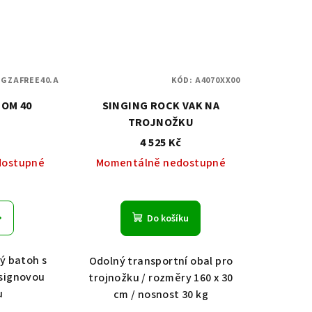
:
GZAFREE40.A
KÓD:
A4070XX00
DOM 40
SINGING ROCK VAK NA
TROJNOŽKU
č
4 525 Kč
dostupné
Momentálně nedostupné
Do košíku
ý batoh s
Odolný transportní obal pro
signovou
trojnožku / rozměry 160 x 30
u
cm / nosnost 30 kg