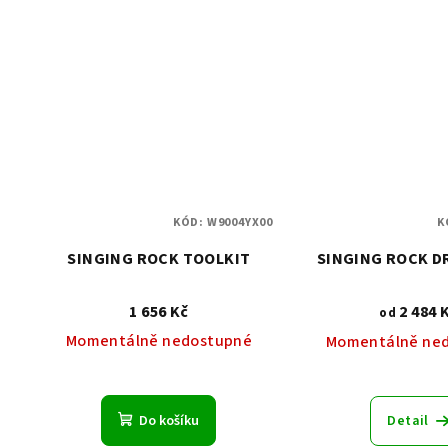
KÓD:
W9004YX00
K
SINGING ROCK TOOLKIT
SINGING ROCK D
1 656 Kč
2 484 
od
Momentálně nedostupné
Momentálně ne
Do košíku
Detail