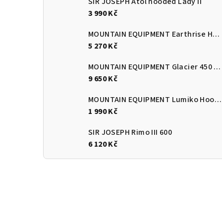
SIR JOSEPH Atol hooded Lady II
3 990 Kč
MOUNTAIN EQUIPMENT Earthrise Hooded Jacket Women's Majolica Blue L
5 270 Kč
MOUNTAIN EQUIPMENT Glacier 450 Regular Obsidian LZ
9 650 Kč
MOUNTAIN EQUIPMENT Lumiko Hooded Jacket Men's Majolica/Cardinal
1 990 Kč
SIR JOSEPH Rimo III 600
6 120 Kč