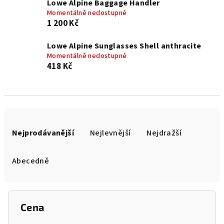
Lowe Alpine Baggage Handler
Momentálně nedostupné
1 200 Kč
Lowe Alpine Sunglasses Shell anthracite
Momentálně nedostupné
418 Kč
Ř
a
Nejprodávanější
Nejlevnější
Nejdražší
z
e
Abecedně
n
í
p
Cena
r