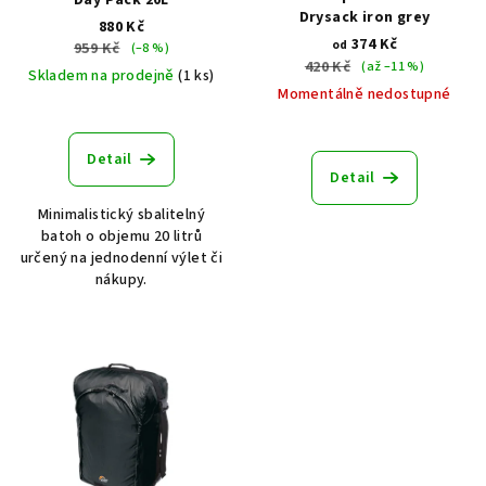
d
Drysack iron grey
880 Kč
u
374 Kč
od
959 Kč
(–8 %)
420 Kč
(až –11 %)
k
Skladem na prodejně
(1 ks)
Momentálně nedostupné
t
ů
Detail
Detail
Minimalistický sbalitelný
batoh o objemu 20 litrů
určený na jednodenní výlet či
nákupy.