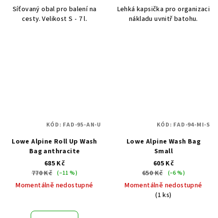
Síťovaný obal pro balení na
Lehká kapsička pro organizaci
cesty. Velikost S - 7 l.
nákladu uvnitř batohu.
KÓD:
FAD-95-AN-U
KÓD:
FAD-94-MI-S
Lowe Alpine Roll Up Wash
Lowe Alpine Wash Bag
Bag anthracite
Small
685 Kč
605 Kč
770 Kč
650 Kč
(–11 %)
(–6 %)
Momentálně nedostupné
Momentálně nedostupné
(1 ks)