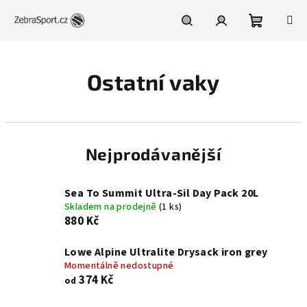
Přejít
na
obsah
Nákupní
Hledat
Přihlášení
Ostatní vaky
košík
Nejprodávanější
Sea To Summit Ultra-Sil Day Pack 20L
Skladem na prodejně
(1 ks)
880 Kč
Lowe Alpine Ultralite Drysack iron grey
Momentálně nedostupné
374 Kč
od