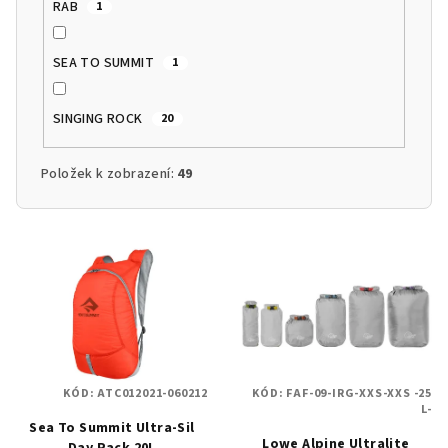
RAB
1
SEA TO SUMMIT
1
SINGING ROCK
20
Položek k zobrazení:
49
V
ý
p
i
s
p
KÓD:
ATC012021-060212
KÓD:
FAF-09-IRG-XXS-XXS -25
r
L-
Sea To Summit Ultra-Sil
o
Lowe Alpine Ultralite
Day Pack 20L