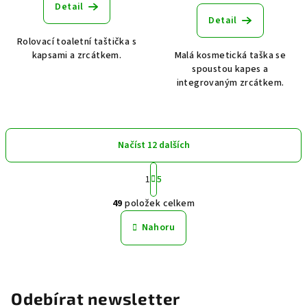
Detail
Detail
Rolovací toaletní taštička s
kapsami a zrcátkem.
Malá kosmetická taška se
spoustou kapes a
integrovaným zrcátkem.
Načíst 12 dalších
S
1
5
t
O
r
49
položek celkem
á
v
n
l
Nahoru
k
á
o
d
v
a
á
n
c
Odebírat newsletter
í
í