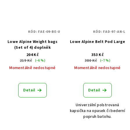
KÓD:
FAE-09-BE-U
KÓD:
FAD-97-AN-L
Lowe Alpine Weight bags
Lowe Alpine Belt Pod Large
(Set of 4) doplněk
204 Kč
353 Kč
219 Kč
380 Kč
(–6 %)
(–7 %)
Momentálně nedostupné
Momentálně nedostupné
Detail
Detail
Univerzální polstrovaná
kapsička na opasek či bederní
popruh batohu.