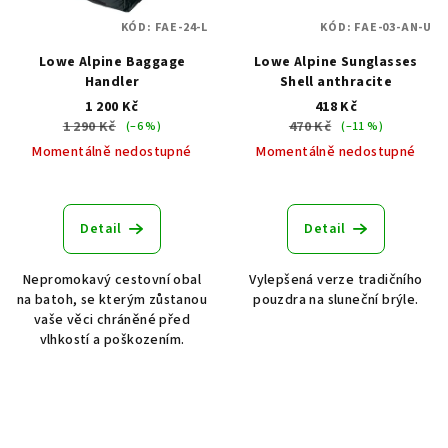
KÓD:
FAE-24-L
KÓD:
FAE-03-AN-U
Lowe Alpine Baggage
Lowe Alpine Sunglasses
Handler
Shell anthracite
1 200 Kč
418 Kč
1 290 Kč
470 Kč
(–6 %)
(–11 %)
Momentálně nedostupné
Momentálně nedostupné
Detail
Detail
Nepromokavý cestovní obal
Vylepšená verze tradičního
na batoh, se kterým zůstanou
pouzdra na sluneční brýle.
vaše věci chráněné před
vlhkostí a poškozením.