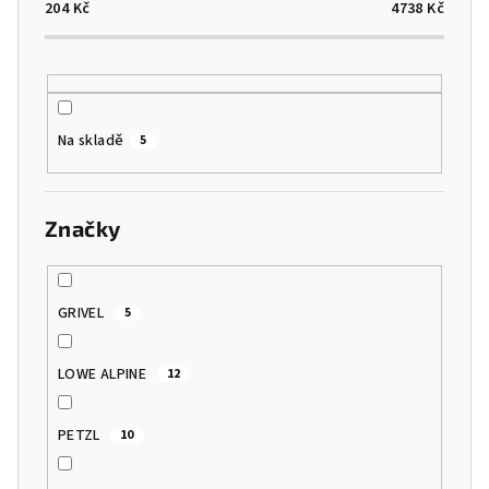
o
204
Kč
4738
Kč
d
u
k
t
Na skladě
5
ů
Značky
GRIVEL
5
LOWE ALPINE
12
PETZL
10