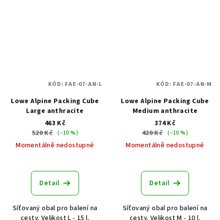
KÓD:
FAE-07-AN-L
KÓD:
FAE-07-AN-M
Lowe Alpine Packing Cube
Lowe Alpine Packing Cube
Large anthracite
Medium anthracite
463 Kč
374 Kč
520 Kč
420 Kč
(–10 %)
(–10 %)
Momentálně nedostupné
Momentálně nedostupné
Detail
Detail
Síťovaný obal pro balení na
Síťovaný obal pro balení na
cesty. Velikost L - 15 l.
cesty. Velikost M - 10 l.