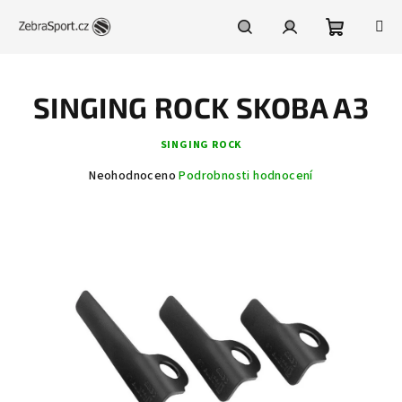
Přejít
na
obsah
Nákupní
Hledat
Přihlášení
SINGING ROCK SKOBA A3
košík
SINGING ROCK
Průměrné
Neohodnoceno
Podrobnosti hodnocení
hodnocení
produktu
je
0,0
z
5
hvězdiček.