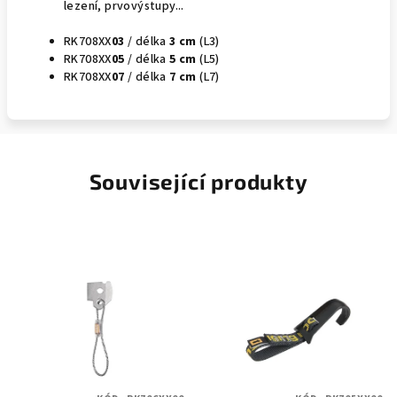
lezení, prvovýstupy...
RK708XX
03
/ délka
3 cm
(L3)
RK708XX
05
/ délka
5 cm
(L5)
RK708XX
07
/ délka
7 cm
(L7)
Související produkty