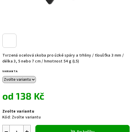
Tvrzená ocelová skoba pro úzké spáry a trhliny / tloušťka 3 mm /
délka 3, 5 nebo 7 cm / hmotnost 54 g (L5)
VARIANTA
od
138 Kč
Měrná
Zvolte variantu
cena:
Kód:
Zvolte variantu
−
+