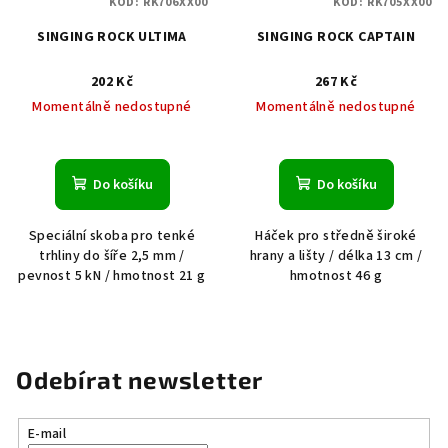
KÓD:
RK706XX00
KÓD:
RK705XX00
SINGING ROCK ULTIMA
SINGING ROCK CAPTAIN
202 Kč
267 Kč
Momentálně nedostupné
Momentálně nedostupné
Do košíku
Do košíku
Speciální skoba pro tenké
Háček pro středně široké
trhliny do šíře 2,5 mm /
hrany a lišty / délka 13 cm /
pevnost 5 kN / hmotnost 21 g
hmotnost 46 g
Odebírat newsletter
E-mail