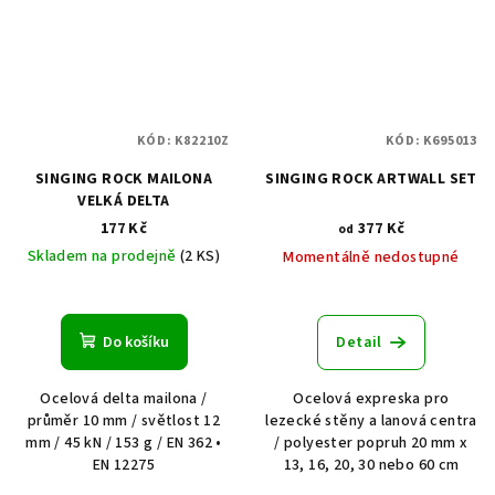
KÓD:
K82210Z
KÓD:
K695013
SINGING ROCK MAILONA
SINGING ROCK ARTWALL SET
VELKÁ DELTA
177 Kč
377 Kč
od
Skladem na prodejně
(2 KS)
Momentálně nedostupné
Do košíku
Detail
Ocelová delta mailona /
Ocelová expreska pro
průměr 10 mm / světlost 12
lezecké stěny a lanová centra
mm / 45 kN / 153 g / EN 362 •
/ polyester popruh 20 mm x
EN 12275
13, 16, 20, 30 nebo 60 cm