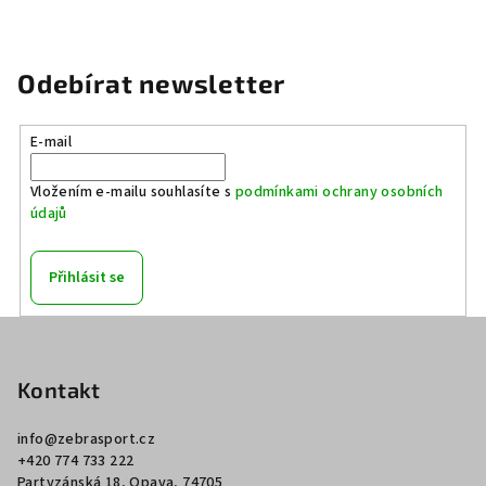
Odebírat newsletter
E-mail
Vložením e-mailu souhlasíte s
podmínkami ochrany osobních
údajů
Přihlásit se
Z
á
p
Kontakt
a
info
@
zebrasport.cz
t
+420 774 733 222
í
Partyzánská 18, Opava, 74705