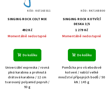
KÓD:
K6716E011
KÓD:
RK714BB00
SINGING ROCK COLT MIX
SINGING ROCK KOTVÍCÍ
DESKA 3/5
492 Kč
1 279 Kč
Momentálně nedostupné
Momentálně nedostupné
Do košíku
Do košíku
Univerzální expreska / rovná
Pomůcka pro vícebodové
plná karabina a prohnutá
kotvení / nabízí velké
drátová karabina / 12 cm
množství přípojných bodů / 50
tvarovaný polyamid popruh /
kN / 145 g
93 g