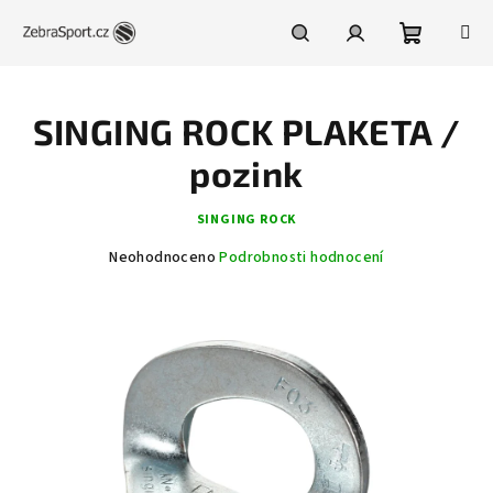
Přejít
na
obsah
Nákupní
Hledat
Přihlášení
SINGING ROCK PLAKETA /
košík
pozink
SINGING ROCK
Průměrné
Neohodnoceno
Podrobnosti hodnocení
hodnocení
produktu
je
0,0
z
5
hvězdiček.