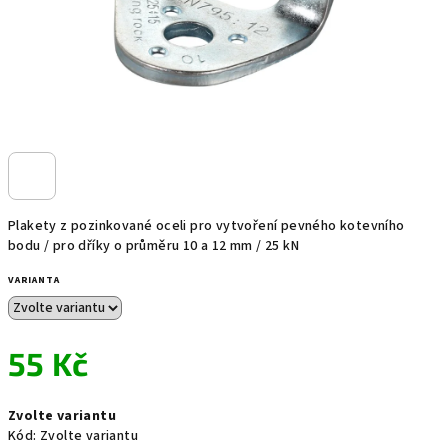
Plakety z pozinkované oceli pro vytvoření pevného kotevního
bodu / pro dříky o průměru 10 a 12 mm / 25 kN
VARIANTA
55 Kč
Měrná
Zvolte variantu
cena:
Kód:
Zvolte variantu