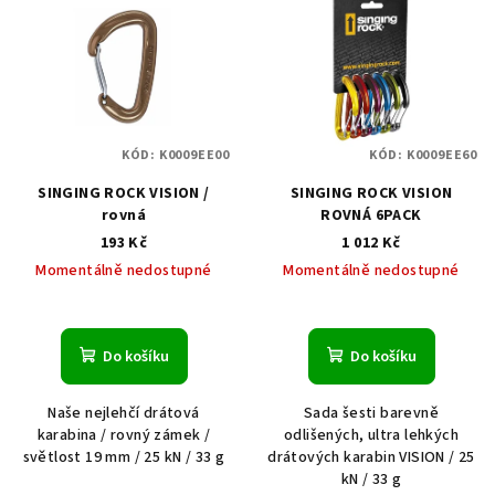
KÓD:
K0009EE00
KÓD:
K0009EE60
SINGING ROCK VISION /
SINGING ROCK VISION
rovná
ROVNÁ 6PACK
193 Kč
1 012 Kč
Momentálně nedostupné
Momentálně nedostupné
Do košíku
Do košíku
Naše nejlehčí drátová
Sada šesti barevně
karabina / rovný zámek /
odlišených, ultra lehkých
světlost 19 mm / 25 kN / 33 g
drátových karabin VISION / 25
kN / 33 g