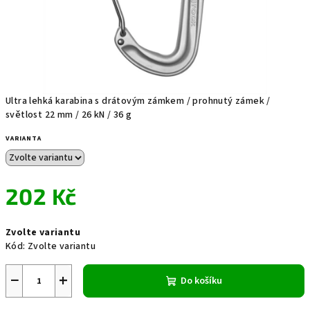
Ultra lehká karabina s drátovým zámkem / prohnutý zámek /
světlost 22 mm / 26 kN / 36 g
VARIANTA
202 Kč
Měrná
Zvolte variantu
cena:
Kód:
Zvolte variantu
−
+
Do košíku