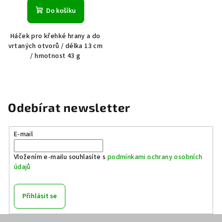
Do košíku
Háček pro křehké hrany a do
vrtaných otvorů / délka 13 cm
/ hmotnost 43 g
Odebírat newsletter
E-mail
Vložením e-mailu souhlasíte s
podmínkami ochrany osobních
údajů
Přihlásit se
Z