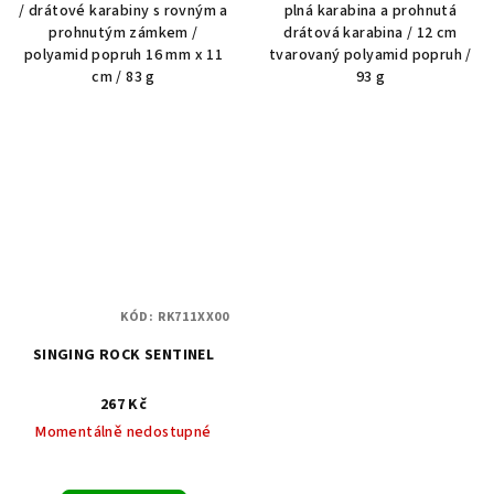
/ drátové karabiny s rovným a
plná karabina a prohnutá
prohnutým zámkem /
drátová karabina / 12 cm
polyamid popruh 16 mm x 11
tvarovaný polyamid popruh /
cm / 83 g
93 g
KÓD:
RK711XX00
SINGING ROCK SENTINEL
267 Kč
Momentálně nedostupné