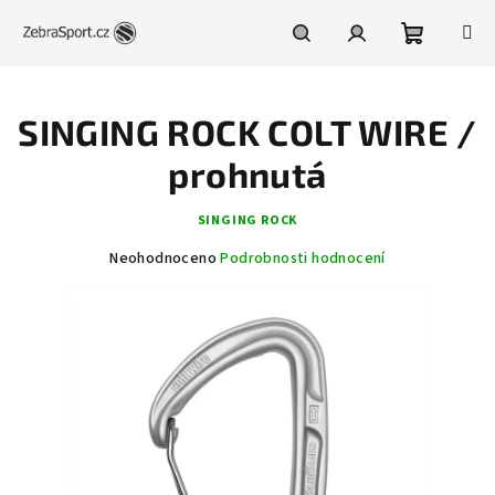
Přejít
na
obsah
Nákupní
Hledat
Přihlášení
SINGING ROCK COLT WIRE /
košík
prohnutá
SINGING ROCK
Průměrné
Neohodnoceno
Podrobnosti hodnocení
hodnocení
produktu
je
0,0
z
5
hvězdiček.