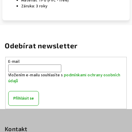
Materiál: TPU (PVC - free)
Záruka: 3 roky
Odebírat newsletter
E-mail
Vložením e-mailu souhlasíte s
podmínkami ochrany osobních
údajů
Přihlásit se
Z
á
p
Kontakt