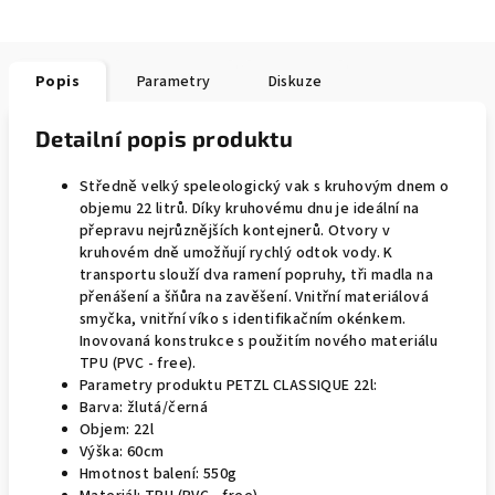
Popis
Parametry
Diskuze
Detailní popis produktu
Středně velký speleologický vak s kruhovým dnem o
objemu 22 litrů. Díky kruhovému dnu je ideální na
přepravu nejrůznějších kontejnerů. Otvory v
kruhovém dně umožňují rychlý odtok vody. K
transportu slouží dva ramení popruhy, tři madla na
přenášení a šňůra na zavěšení. Vnitřní materiálová
smyčka, vnitřní víko s identifikačním okénkem.
Inovovaná konstrukce s použitím nového materiálu
TPU (PVC - free).
Parametry produktu PETZL CLASSIQUE 22l:
Barva: žlutá/černá
Objem: 22l
Výška: 60cm
Hmotnost balení: 550g