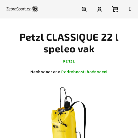
Přejít
na
obsah
Nákupní
Hledat
Přihlášení
Petzl CLASSIQUE 22 l
košík
speleo vak
PETZL
Průměrné
Neohodnoceno
Podrobnosti hodnocení
hodnocení
produktu
je
0,0
z
5
hvězdiček.