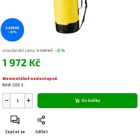
2 120 Kč
–6 %
standardní cena:
2 120 Kč
–6 %
1 972 Kč
Měrná
Momentálně nedostupné
cena:
Kód:
C03 2
−
+
Do košíku
Zeptat se
Sdílet