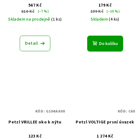
přilby Petzl
567 Kč
179 Kč
610 Kč
199 Kč
(–7 %)
(–10 %)
Skladem na prodejně
(1 ks)
Skladem
(4 ks)
Detail
Do košíku
KÓD:
G104AA00
KÓD:
C60
Petzl VRILLEE oko k nýtu
Petzl VOLTIGE prsní úvazek
123 Kč
1 274 Kč