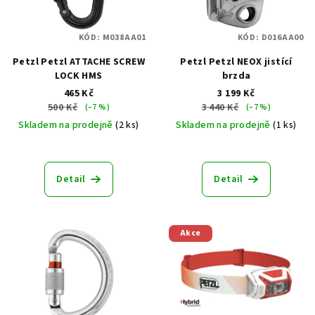
s
u
p
k
KÓD:
M038AA01
KÓD:
D016AA00
r
t
Petzl Petzl ATTACHE SCREW
Petzl Petzl NEOX jistící
o
ů
LOCK HMS
brzda
d
465 Kč
3 199 Kč
u
500 Kč
3 440 Kč
(–7 %)
(–7 %)
k
Skladem na prodejně
(2 ks)
Skladem na prodejně
(1 ks)
t
ů
Detail
Detail
Akce