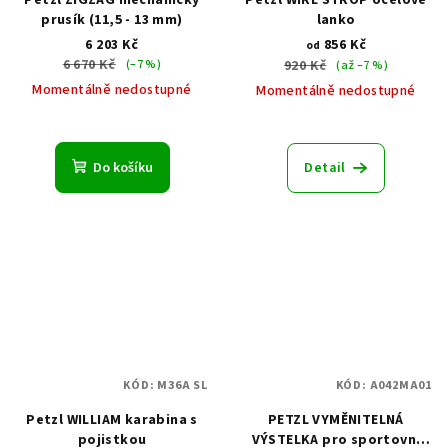
Petzl ZIGZAG mechanický
Petzl WIRE STROP ocelové
prusík (11,5 - 13 mm)
lanko
6 203 Kč
856 Kč
od
6 670 Kč
(–7 %)
920 Kč
(až –7 %)
Momentálně nedostupné
Momentálně nedostupné
Průměrné
hodnocení
produktu
Do košíku
Detail
je
5,0
z
5
hvězdiček.
KÓD:
M36A SL
KÓD:
A042MA01
Petzl WILLIAM karabina s
PETZL VYMĚNITELNÁ
pojistkou
VÝSTELKA pro sportovní