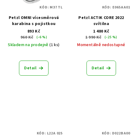
KÓD:
M37 TL
KÓD:
E065AA01
Petzl OMNI vícesměrová
Petzl ACTIK CORE 2022
karabina s pojistkou
svítilna
893 Kč
1 480 Kč
960 Kč
1 990 Kč
(–6 %)
(–25 %)
Skladem na prodejně
(1 ks)
Momentálně nedostupné
Detail
Detail
KÓD:
L22A 025
KÓD:
D022BA00