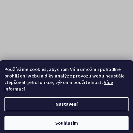
Používáme cookies, abychom Vám umožnili pohodlné
prohlížení webu a díky analýze provozu webu neustále
zlepšovali jeho funkce, výkon a použitelnost.
Více
informací
Sledovat na Instagramu
Nastavení
Copyright 2026
Zebrasport
. Všechna práva vyhrazena.
Souhlasím
Vytvořil Shoptet