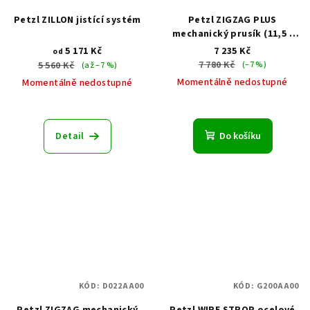
Petzl ZILLON jistící systém
Petzl ZIGZAG PLUS
mechanický prusík (11,5 -
13 mm)
5 171 Kč
7 235 Kč
od
7 780 Kč
5 560 Kč
(–7 %)
(až –7 %)
Momentálně nedostupné
Momentálně nedostupné
Detail
Do košíku
KÓD:
D022AA00
KÓD:
G200AA00