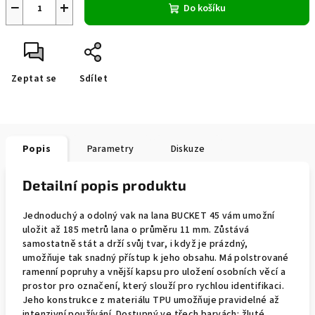
−
+
Do košíku
Zeptat se
Sdílet
Popis
Parametry
Diskuze
Detailní popis produktu
Jednoduchý a odolný vak na lana BUCKET 45 vám umožní
uložit až 185 metrů lana o průměru 11 mm. Zůstává
samostatně stát a drží svůj tvar, i když je prázdný,
umožňuje tak snadný přístup k jeho obsahu. Má polstrované
ramenní popruhy a vnější kapsu pro uložení osobních věcí a
prostor pro označení, který slouží pro rychlou identifikaci.
Jeho konstrukce z materiálu TPU umožňuje pravidelné až
intenzivní používání. Dostupný ve třech barvách: žluté,