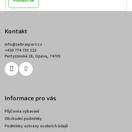
Přihlásit se
Z
á
p
Kontakt
a
info
@
zebrasport.cz
t
+420 774 733 222
í
Partyzánská 18, Opava, 74705
Informace pro vás
Půjčovna vybavení
Obchodní podmínky
Podmínky ochrany osobních údajů