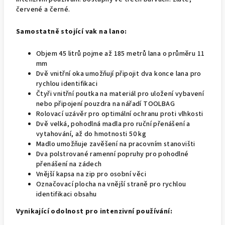
červené a černé.
Samostatně stojící vak na lano:
Objem 45 litrů pojme až 185 metrů lana o průměru 11
mm
Dvě vnitřní oka umožňují připojit dva konce lana pro
rychlou identifikaci
Čtyři vnitřní poutka na materiál pro uložení vybavení
nebo připojení pouzdra na nářadí TOOLBAG
Rolovací uzávěr pro optimální ochranu proti vlhkosti
Dvě velká, pohodlná madla pro ruční přenášení a
vytahování, až do hmotnosti 50 kg
Madlo umožňuje zavěšení na pracovním stanovišti
Dva polstrované ramenní popruhy pro pohodlné
přenášení na zádech
Vnější kapsa na zip pro osobní věci
Označovací plocha na vnější straně pro rychlou
identifikaci obsahu
Vynikající odolnost pro intenzivní používání: