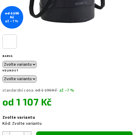
od 1 190
Kč
až –7 %
BARVA
VELIKOST
standardní cena:
od 1 190 Kč
až –7 %
od
1 107 Kč
Měrná
Zvolte variantu
cena:
Kód:
Zvolte variantu