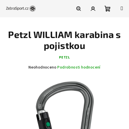
Přejít
na
obsah
Nákupní
Hledat
Přihlášení
Petzl WILLIAM karabina s
košík
pojistkou
PETZL
Průměrné
Neohodnoceno
Podrobnosti hodnocení
hodnocení
produktu
je
0,0
z
5
hvězdiček.