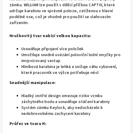
zámku. WILLIAM lze použít s dělící příčkou CAPTIV, která
udržuje karabinu ve správné poloze, zatíženou v hlavní
podélné ose, což je vhodné pro použití se slaňovacím
zařízením.
Hruškovitý tvar nabízí velkou kapacitu:
Usnadňuje připojení více položek
Umožňuje snadné uvázání poloviční lodní smyčky pro
imrpvizovaný sestup
Hliníková karabina je lehká a snižuje váhu vybavení,
které pracovník ve výšce potřebuje nést
Snadnější manipulace:
Hladký vnitřní design omezuje riziko vzniku
záchytného bodu a usnadňuje otáčení karabiny
Systém zámku Keylock, aby nedocházelo k
nedobrovolnému zachycení karabiny
Průřez ve tvaru H: