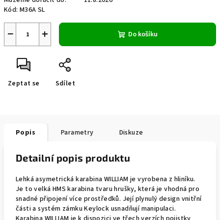
Můžeme doručit do:
11.8.2026
Kód:
M36A SL
−
+
Do košíku
Zeptat se
Sdílet
Popis
Parametry
Diskuze
Detailní popis produktu
Lehká asymetrická karabina WILLIAM je vyrobena z hliníku.
Je to velká HMS karabina tvaru hrušky, která je vhodná pro
snadné připojení více prostředků. Její plynulý design vnitřní
části a systém zámku Keylock usnadňují manipulaci.
Karabina WILLIAM je k dispozici ve třech verzích pojistky