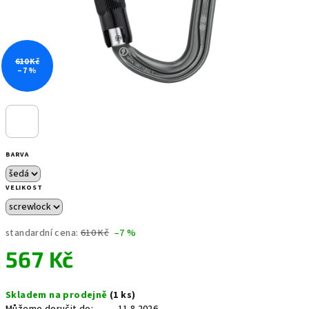
610 Kč
–7 %
BARVA
VELIKOST
standardní cena:
610 Kč
–7 %
567 Kč
Měrná
Skladem na prodejně
(1 ks)
cena: