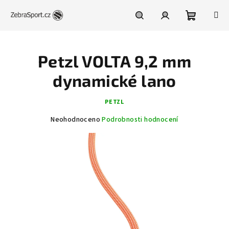
Přejít
na
obsah
Nákupní
Hledat
Přihlášení
Petzl VOLTA 9,2 mm
košík
dynamické lano
PETZL
Průměrné
Neohodnoceno
Podrobnosti hodnocení
hodnocení
produktu
je
0,0
z
5
hvězdiček.