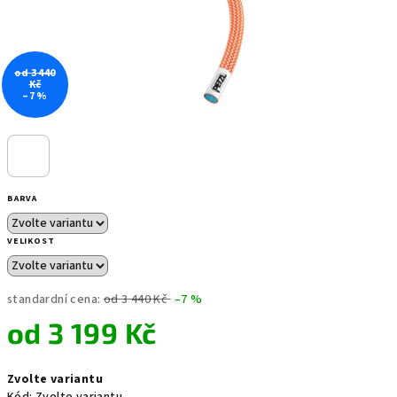
od 3 440
Kč
–7 %
BARVA
VELIKOST
standardní cena:
od 3 440 Kč
–7 %
od
3 199 Kč
Měrná
Zvolte variantu
cena: