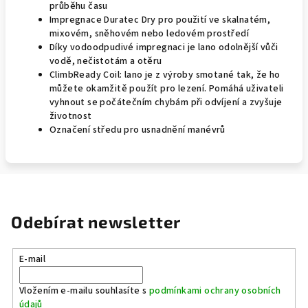
průběhu času
Impregnace Duratec Dry pro použití ve skalnatém,
mixovém, sněhovém nebo ledovém prostředí
Díky vodoodpudivé impregnaci je lano odolnější vůči
vodě, nečistotám a otěru
ClimbReady Coil: lano je z výroby smotané tak, že ho
můžete okamžitě použít pro lezení. Pomáhá uživateli
vyhnout se počátečním chybám při odvíjení a zvyšuje
životnost
Označení středu pro usnadnění manévrů
Odebírat newsletter
E-mail
Vložením e-mailu souhlasíte s
podmínkami ochrany osobních
údajů