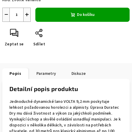
Kód:
Zvolte variantu
−
+
Do košíku
Zeptat se
Sdílet
Popis
Parametry
Diskuze
Detailní popis produktu
Jednoduché dynamické lano VOLTA 9,2 mm poskytuje
lehkost požadovanou horolezci a alpinisty. Úprava Duratec
Dry mu dává životnost a výkon za jakýchkoli podmínek.
Vynikající úchop a skvělé ovládání usnadňují manipulaci. Je k
dispozici v několika délkách, v závislosti na potřebách
uživatele, od 30 metrů pro klasický alpinismus až po 100