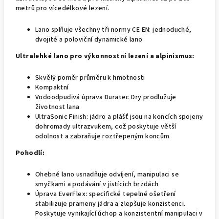
metrů pro vícedélkové lezení.
Lano splňuje všechny tři normy CE EN: jednoduché,
dvojité a poloviční dynamické lano
Ultralehké lano pro výkonnostní lezení a alpinismus:
Skvělý poměr průměru k hmotnosti
Kompaktní
Vodoodpudivá úprava Duratec Dry prodlužuje
životnost lana
UltraSonic Finish: jádro a plášť jsou na koncích spojeny
dohromady ultrazvukem, což poskytuje větší
odolnost a zabraňuje roztřepeným koncům
Pohodlí:
Ohebné lano usnadňuje odvíjení, manipulaci se
smyčkami a podávání v jistících brzdách
Úprava EverFlex: specifické tepelné ošetření
stabilizuje prameny jádra a zlepšuje konzistenci.
Poskytuje vynikající úchop a konzistentní manipulaci v