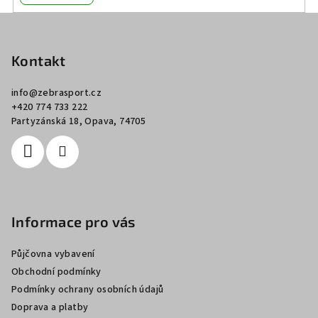
Z
á
p
Kontakt
a
info
@
zebrasport.cz
t
+420 774 733 222
í
Partyzánská 18, Opava, 74705
Informace pro vás
Půjčovna vybavení
Obchodní podmínky
Podmínky ochrany osobních údajů
Doprava a platby