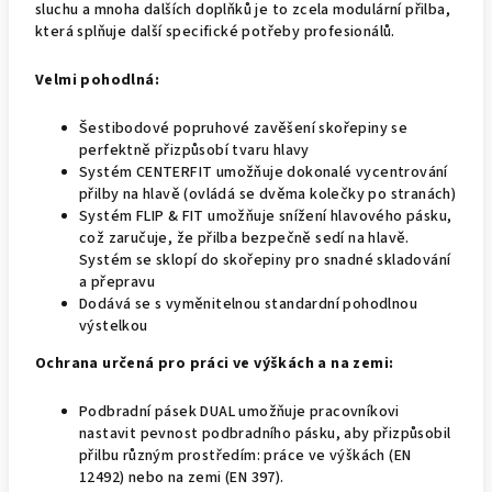
sluchu a mnoha dalších doplňků je to zcela modulární přilba,
která splňuje další specifické potřeby profesionálů.
Velmi pohodlná:
Šestibodové popruhové zavěšení skořepiny se
perfektně přizpůsobí tvaru hlavy
Systém CENTERFIT umožňuje dokonalé vycentrování
přilby na hlavě (ovládá se dvěma kolečky po stranách)
Systém FLIP & FIT umožňuje snížení hlavového pásku,
což zaručuje, že přilba bezpečně sedí na hlavě.
Systém se sklopí do skořepiny pro snadné skladování
a přepravu
Dodává se s vyměnitelnou standardní pohodlnou
výstelkou
Ochrana určená pro práci ve výškách a na zemi:
Podbradní pásek DUAL umožňuje pracovníkovi
nastavit pevnost podbradního pásku, aby přizpůsobil
přilbu různým prostředím: práce ve výškách (EN
12492) nebo na zemi (EN 397).