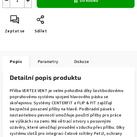
−
+
Do košíku
Zeptat se
Sdílet
Popis
Parametry
Diskuze
Detailní popis produktu
Přilba VERTEX VENT je velmi pohodlná díky šestibodovému
popruhovému systému spojení hlavového pásku se
skořepinou. Systémy CENTERFIT a FLIP & FIT zajišťují
bezpečné posazení přilby na hlavě. Podbradní pásek s
nastavitelnou pevností umožňuje použití přilby pro práce
ve výškách i na zemi. Má větrací otvory s posuvnými
uzávěry, které umožňují proudění vzduchu přes přilbu. Díky
systému slotů pro integraci čelové svítilny Petzl, ochrany