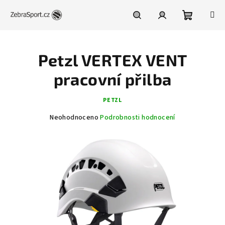
Přejít
na
obsah
Nákupní
Hledat
Přihlášení
Petzl VERTEX VENT
košík
pracovní přilba
PETZL
Průměrné
Neohodnoceno
Podrobnosti hodnocení
hodnocení
produktu
je
0,0
z
5
hvězdiček.