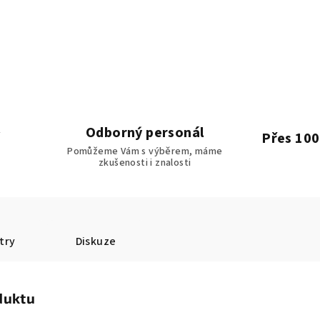
Odborný personál
Přes 100
Pomůžeme Vám s výběrem, máme
zkušenosti i znalosti
try
Diskuze
duktu