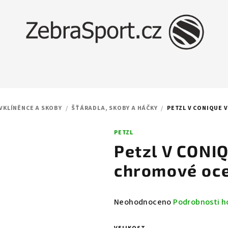
 VKLÍNĚNCE A SKOBY
/
ŠŤÁRADLA, SKOBY A HÁČKY
/
PETZL V CONIQUE 
PETZL
Petzl V CONI
chromové oce
Průměrné
Neohodnoceno
Podrobnosti h
hodnocení
produktu