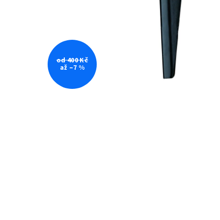
od 400 Kč
až –7 %