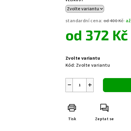
VELIKOST
je
0,0
z
standardní cena:
od 400 Kč
až
5
od
372 Kč
hvězdiček.
Měrná
cena:
Zvolte variantu
Kód:
Zvolte variantu
−
+
Tisk
Zeptat se