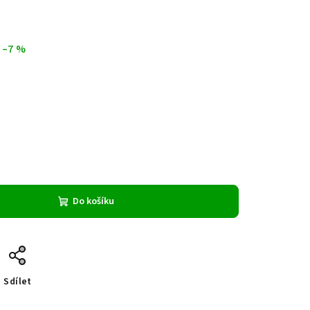
 –7 %
Do košíku
Sdílet