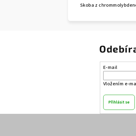
Skoba z chrommolybdenové
Odebír
E-mail
Vložením e-mai
Přihlásit se