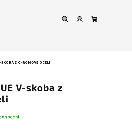
Hledat
Přihlášení
Nákupní
košík
V-SKOBA Z CHROMOVÉ OCELI
QUE V-skoba z
li
odnocení