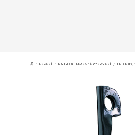
Přejít
na
obsah
/
LEZENÍ
/
OSTATNÍ LEZECKÉ VYBAVENÍ
/
FRIENDY,
DOMŮ