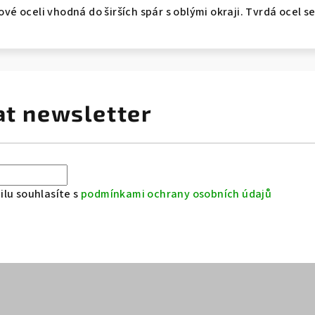
 oceli vhodná do širších spár s oblými okraji. Tvrdá ocel se
at newsletter
lu souhlasíte s
podmínkami ochrany osobních údajů