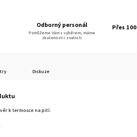
Odborný personál
Přes 100
Pomůžeme Vám s výběrem, máme
zkušenosti i znalosti
try
Diskuze
duktu
ěr k termosce na pití.
.