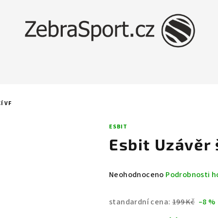
Í VF
ESBIT
Esbit Uzávěr
Průměrné
Neohodnoceno
Podrobnosti h
hodnocení
produktu
standardní cena:
199 Kč
–8 %
je