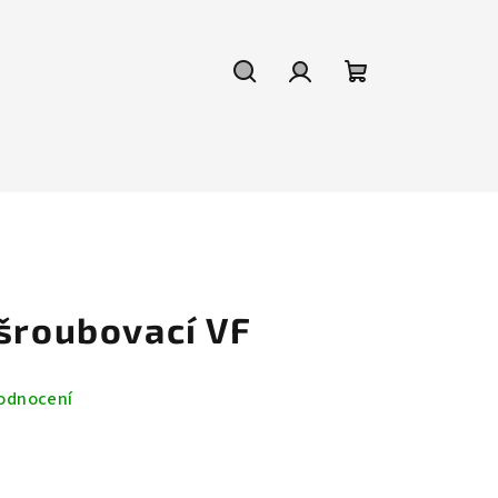
Hledat
Přihlášení
Nákupní
košík
 šroubovací VF
odnocení