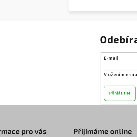
Odebír
E-mail
Vložením e-mai
Přihlásit se
rmace pro vás
Přijímáme online