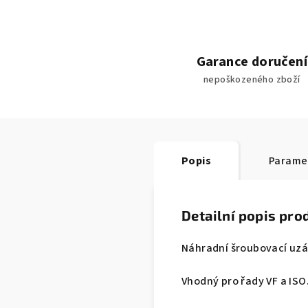
Garance doručení
nepoškozeného zboží
Popis
Parame
Detailní popis pro
Náhradní šroubovací uzáv
Vhodný pro řady VF a ISO