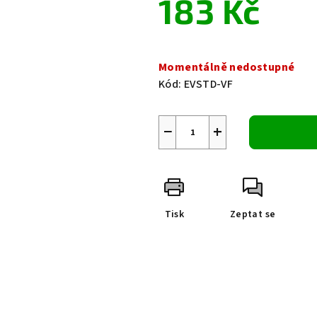
183 Kč
0,0
z
5
Měrná
hvězdiček.
cena:
Momentálně nedostupné
Kód:
EVSTD-VF
−
+
Tisk
Zeptat se