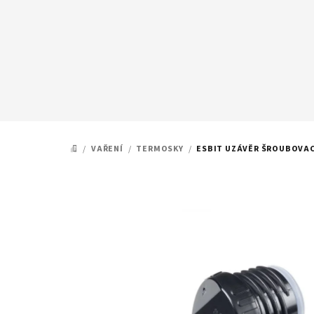
Přejít
na
obsah
/
VAŘENÍ
/
TERMOSKY
/
ESBIT UZÁVĚR ŠROUBOVAC
DOMŮ