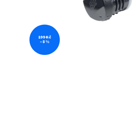
199 Kč
–8 %