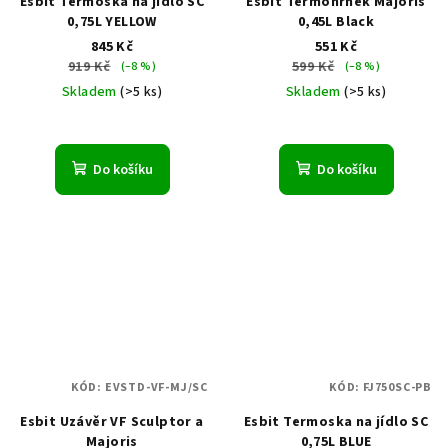
Esbit Termoska na jídlo SC
Esbit Termohrnek Majoris
0,75L YELLOW
0,45L Black
845 Kč
551 Kč
919 Kč
599 Kč
(–8 %)
(–8 %)
Skladem
(>5 ks)
Skladem
(>5 ks)
Do košíku
Do košíku
KÓD:
EVSTD-VF-MJ/SC
KÓD:
FJ750SC-PB
Esbit Uzávěr VF Sculptor a
Esbit Termoska na jídlo SC
Majoris
0,75L BLUE