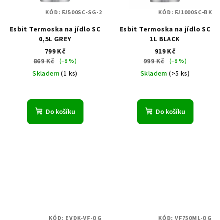
KÓD:
FJ500SC-SG-2
KÓD:
FJ1000SC-BK
Esbit Termoska na jídlo SC
Esbit Termoska na jídlo SC
0,5L GREY
1L BLACK
799 Kč
919 Kč
869 Kč
999 Kč
(–8 %)
(–8 %)
Skladem
(1 ks)
Skladem
(>5 ks)
Do košíku
Do košíku
KÓD:
EVDK-VF-OG
KÓD:
VF750ML-OG