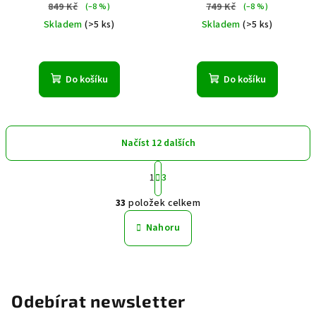
849 Kč
749 Kč
(–8 %)
(–8 %)
Skladem
(>5 ks)
Skladem
(>5 ks)
Do košíku
Do košíku
Načíst 12 dalších
S
1
3
t
O
r
33
položek celkem
á
v
n
l
Nahoru
k
á
o
d
v
a
á
n
c
Odebírat newsletter
í
í