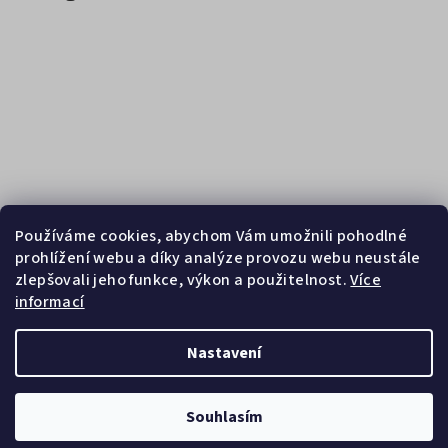
Používáme cookies, abychom Vám umožnili pohodlné
prohlížení webu a díky analýze provozu webu neustále
zlepšovali jeho funkce, výkon a použitelnost.
Více
informací
Sledovat na Instagramu
Nastavení
Copyright 2026
Zebrasport
. Všechna práva vyhrazena.
Souhlasím
Vytvořil Shoptet