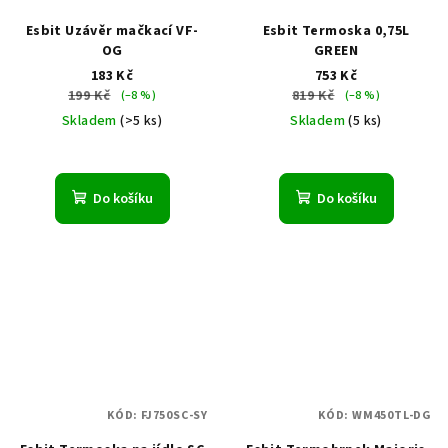
Esbit Uzávěr mačkací VF-
Esbit Termoska 0,75L
OG
GREEN
183 Kč
753 Kč
199 Kč
819 Kč
(–8 %)
(–8 %)
Skladem
(>5 ks)
Skladem
(5 ks)
Do košíku
Do košíku
KÓD:
FJ750SC-SY
KÓD:
WM450TL-DG