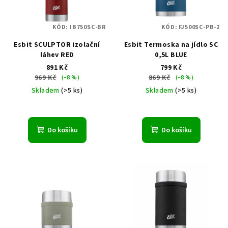
s
u
p
k
KÓD:
IB750SC-BR
KÓD:
FJ500SC-PB-2
r
t
Esbit SCULPTOR izolační
Esbit Termoska na jídlo SC
o
ů
láhev RED
0,5L BLUE
d
891 Kč
799 Kč
u
969 Kč
869 Kč
(–8 %)
(–8 %)
k
Skladem
(>5 ks)
Skladem
(>5 ks)
t
ů
Do košíku
Do košíku