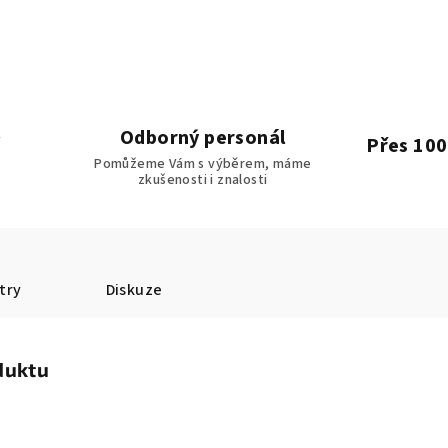
Odborný personál
Přes 100
Pomůžeme Vám s výběrem, máme
zkušenosti i znalosti
try
Diskuze
duktu