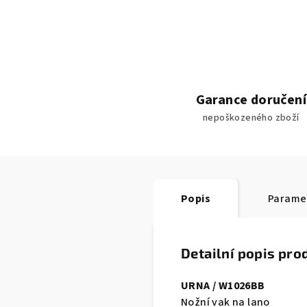
Garance doručení
nepoškozeného zboží
Popis
Parame
Detailní popis pro
URNA / W1026BB
Nožní vak na lano