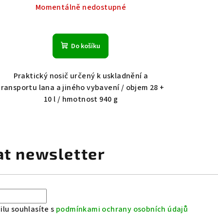
Momentálně nedostupné
Do košíku
Praktický nosič určený k uskladnění a
transportu lana a jiného vybavení / objem 28 +
10 l / hmotnost 940 g
at newsletter
lu souhlasíte s
podmínkami ochrany osobních údajů