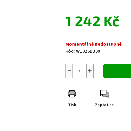
0,0
z
1 242 Kč
5
hvězdiček.
Měrná
cena:
Momentálně nedostupné
Kód:
W1026BB00
−
+
Tisk
Zeptat se