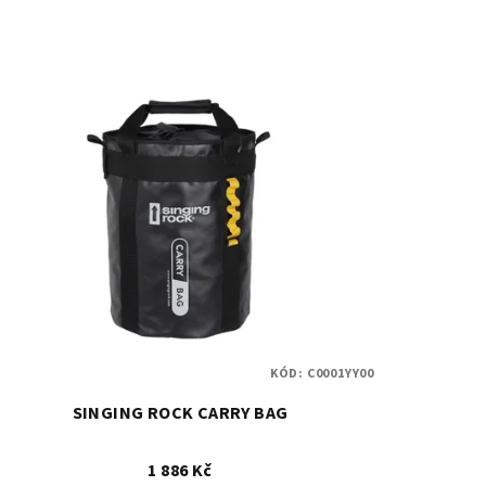
KÓD:
C0001YY00
SINGING ROCK CARRY BAG
1 886 Kč