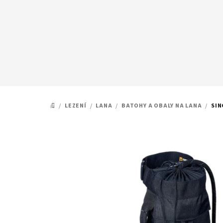
Přejít
na
obsah
/
LEZENÍ
/
LANA
/
BATOHY A OBALY NA LANA
/
SIN
DOMŮ