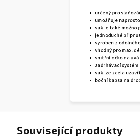
určený pro slaňová
umožňuje naprosto
vak je také možno p
jednoduché připnut
vyroben z odolného
vhodný pro max. dé
vnitřní očko na uvá
zadrhávací systém
vak lze zcela uzavř
boční kapsa na dr
Související produkty