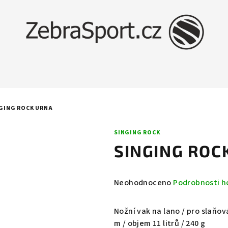
GING ROCK URNA
SINGING ROCK
SINGING ROC
Průměrné
Neohodnoceno
Podrobnosti h
hodnocení
produktu
Nožní vak na lano / pro slaňov
je
m / objem 11 litrů / 240 g