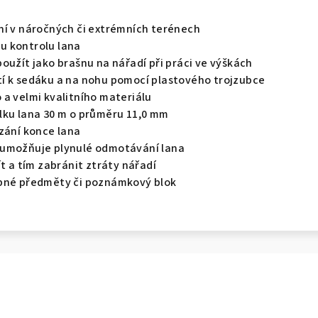
ní v náročných či extrémních terénech
u kontrolu lana
oužít jako brašnu na nářadí při práci ve výškách
í k sedáku a na nohu pomocí plastového trojzubce
 a velmi kvalitního materiálu
lku lana 30 m o průměru 11,0 mm
zání konce lana
 umožňuje plynulé odmotávání lana
ít a tím zabránit ztráty nářadí
obné předměty či poznámkový blok