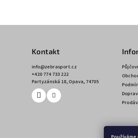
Z
á
Kontakt
Info
p
a
info
@
zebrasport.cz
Půjčov
+420 774 733 222
t
Obchod
Partyzánská 18, Opava, 74705
Podmín
í
Doprav
Prodáv
Používáme 