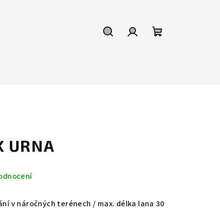
Hledat
Přihlášení
Nákupní
košík
K URNA
odnocení
ání v náročných terénech / max. délka lana 30