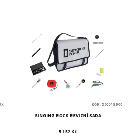
XX
KÓD:
X0004GB00
SINGING ROCK REVIZNÍ SADA
5 152 Kč