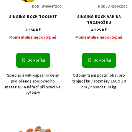
KÓD:
W9004YX00
KÓD:
A4070XX00
SINGING ROCK TOOLKIT
SINGING ROCK VAK NA
TROJNOŽKU
1 656 Kč
4 525 Kč
Momentálně nedostupné
Momentálně nedostupné
Do košíku
Do košíku
Speciální vak-kapsář určený
Odolný transportní obal pro
pro přenos spojovacího
trojnožku / rozměry 160 x 30
materiálu a nářadí při práci ve
cm / nosnost 30 kg
výškách