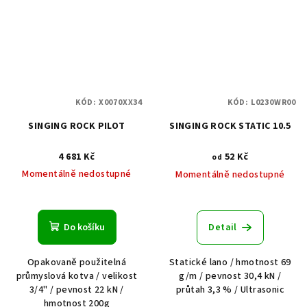
KÓD:
X0070XX34
KÓD:
L0230WR00
SINGING ROCK PILOT
SINGING ROCK STATIC 10.5
4 681 Kč
52 Kč
od
Momentálně nedostupné
Momentálně nedostupné
Do košíku
Detail
Opakovaně použitelná
Statické lano / hmotnost 69
průmyslová kotva / velikost
g/m / pevnost 30,4 kN /
3/4" / pevnost 22 kN /
průtah 3,3 % / Ultrasonic
hmotnost 200g