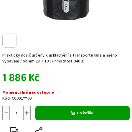
Praktický nosič určený k uskladnění a transportu lana a jiného
vybavení / objem 28 + 10 l / hmotnost 940 g
1 886 Kč
Měrná
Momentálně nedostupné
cena:
Kód:
C0001YY00
−
+
Do košíku