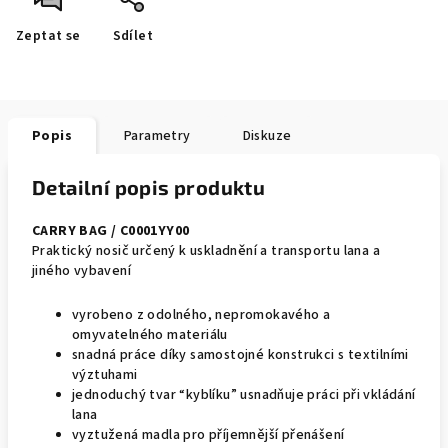
Zeptat se
Sdílet
Popis
Parametry
Diskuze
Detailní popis produktu
CARRY BAG / C0001YY00
Praktický nosič určený k uskladnění a transportu lana a
jiného vybavení
vyrobeno z odolného, nepromokavého a
omyvatelného materiálu
snadná práce díky samostojné konstrukci s textilními
výztuhami
jednoduchý tvar “kyblíku” usnadňuje práci při vkládání
lana
vyztužená madla pro příjemnější přenášení