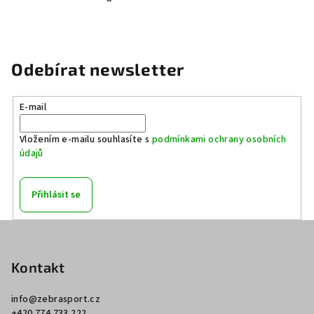
Odebírat newsletter
E-mail
Vložením e-mailu souhlasíte s
podmínkami ochrany osobních
údajů
Přihlásit se
Z
á
p
Kontakt
a
info
@
zebrasport.cz
t
+420 774 733 222