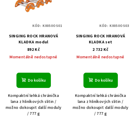
KÓD:
K0050OS01
KÓD:
K0050OS03
SINGING ROCK HRANOVÁ
SINGING ROCK HRANOVÁ
KLADKA modul
KLADKA set
892 Kč
2 732 Kč
Momentálně nedostupné
Momentálně nedostupné
Do košíku
Do košíku
Kompaktní lehká chránička
Kompaktní lehká chránička
lana z hliníkových slitin /
lana z hliníkových slitin /
možno dokoupit další moduly
možno dokoupit další moduly
/ 777 g
/ 777 g