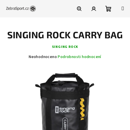
Přejít
na
obsah
Nákupní
Hledat
Přihlášení
SINGING ROCK CARRY BAG
košík
SINGING ROCK
Průměrné
Neohodnoceno
Podrobnosti hodnocení
hodnocení
produktu
je
0,0
z
5
hvězdiček.