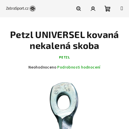
Přejít
na
obsah
Nákupní
Hledat
Přihlášení
Petzl UNIVERSEL kovaná
košík
nekalená skoba
PETZL
Průměrné
Neohodnoceno
Podrobnosti hodnocení
hodnocení
produktu
je
0,0
z
5
hvězdiček.