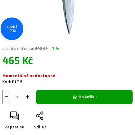
500 Kč
–7 %
standardní cena:
500 Kč
–7 %
465 Kč
Měrná
Momentálně nedostupné
cena:
Kód:
P17 5
−
+
Do košíku
Zeptat se
Sdílet