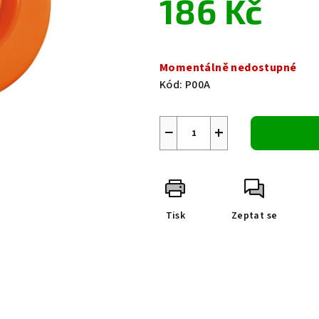
186 Kč
0,0
z
5
Měrná
hvězdiček.
cena:
Momentálně nedostupné
Kód:
P00A
−
+
Tisk
Zeptat se