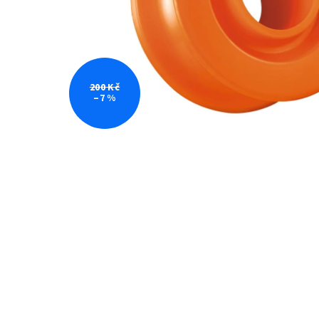
200 Kč
–7 %