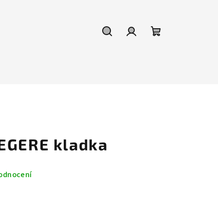
Hledat
Přihlášení
Nákupní
košík
EGERE kladka
odnocení