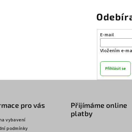
Odebír
E-mail
Vložením e-mai
Přihlásit se
rmace pro vás
Přijímáme online
platby
na vybavení
ní podmínky