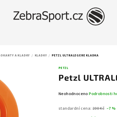
LOKANTY A KLADKY
/
KLADKY
/
PETZL ULTRALEGERE KLADKA
PETZL
Petzl ULTRAL
Průměrné
Neohodnoceno
Podrobnosti h
hodnocení
produktu
standardní cena:
200 Kč
–7 %
je