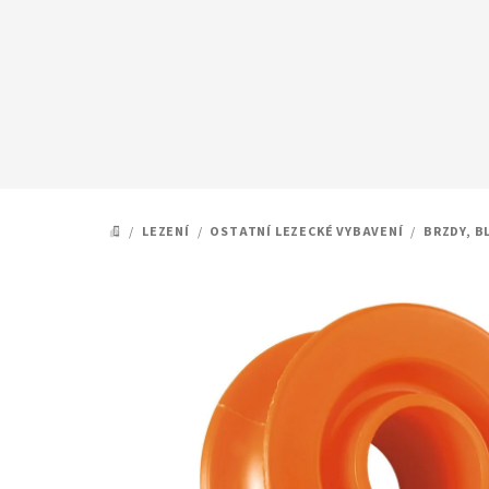
Přejít
na
obsah
/
LEZENÍ
/
OSTATNÍ LEZECKÉ VYBAVENÍ
/
BRZDY, B
DOMŮ