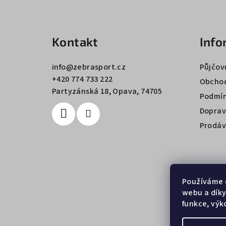
Z
á
Kontakt
Info
p
a
info
@
zebrasport.cz
Půjčov
+420 774 733 222
t
Obchod
Partyzánská 18, Opava, 74705
Podmín
í
Doprav
Prodáv
Používáme 
webu a díky
funkce, výk