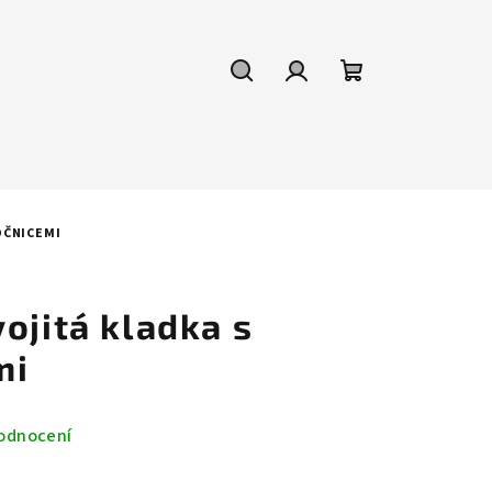
Hledat
Přihlášení
Nákupní
košík
OČNICEMI
ojitá kladka s
mi
odnocení