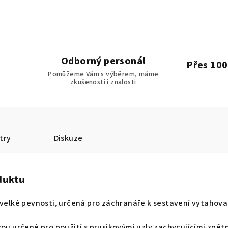
Odborný personál
Přes 100
Pomůžeme Vám s výběrem, máme
zkušenosti i znalosti
try
Diskuze
duktu
 velké pevnosti, určená pro záchranáře k sestavení vytahov
sou určené pro použití s prusikovými uzly zachycujícími zpět