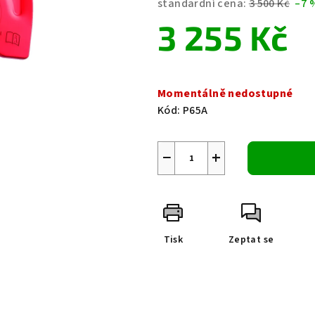
standardní cena:
3 500 Kč
–7 
je
3 255 Kč
0,0
z
5
Měrná
hvězdiček.
cena:
Momentálně nedostupné
Kód:
P65A
−
+
Tisk
Zeptat se