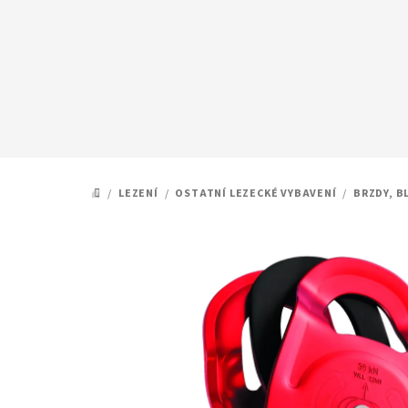
Přejít
na
obsah
/
LEZENÍ
/
OSTATNÍ LEZECKÉ VYBAVENÍ
/
BRZDY, B
DOMŮ