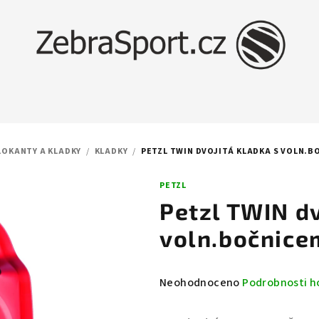
LOKANTY A KLADKY
/
KLADKY
/
PETZL TWIN DVOJITÁ KLADKA S VOLN.B
PETZL
Petzl TWIN dv
voln.bočnice
Průměrné
Neohodnoceno
Podrobnosti h
hodnocení
produktu