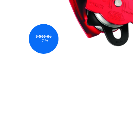
3 500 Kč
–7 %