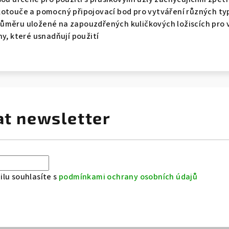
kotouče a pomocný připojovací bod pro vytváření různých typ
ůměru uložené na zapouzdřených kuličkových ložiscích pro v
ny, které usnadňují použití
at newsletter
lu souhlasíte s
podmínkami ochrany osobních údajů