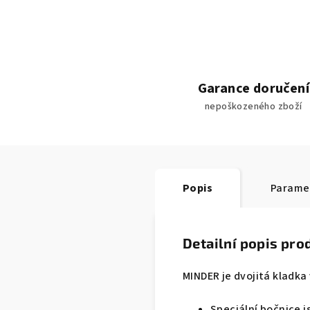
Garance doručení
nepoškozeného zboží
Popis
Parame
Detailní popis pro
MINDER je dvojitá kladka
Speciální bočnice j