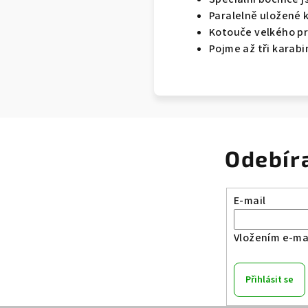
Paralelně uložené 
Kotouče velkého pr
Pojme až tři karabi
Odebír
E-mail
Vložením e-mai
Přihlásit se