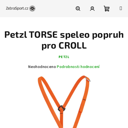
Přejít
na
obsah
Nákupní
Hledat
Přihlášení
Petzl TORSE speleo popruh
košík
pro CROLL
PETZL
Průměrné
Neohodnoceno
Podrobnosti hodnocení
hodnocení
produktu
je
0,0
z
5
hvězdiček.