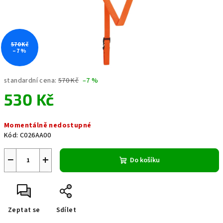
570 Kč
–7 %
standardní cena:
570 Kč
–7 %
530 Kč
Měrná
Momentálně nedostupné
cena:
Kód:
C026AA00
−
+
Do košíku
Zeptat se
Sdílet