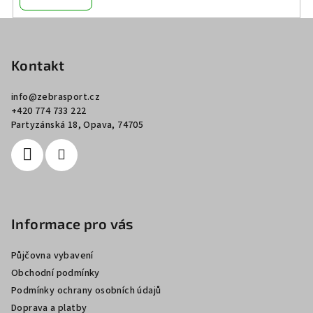
Z
á
p
Kontakt
a
info
@
zebrasport.cz
t
+420 774 733 222
í
Partyzánská 18, Opava, 74705
Informace pro vás
Půjčovna vybavení
Obchodní podmínky
Podmínky ochrany osobních údajů
Doprava a platby