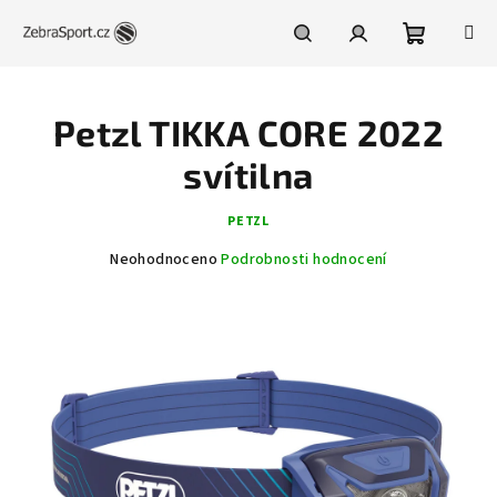
Přejít
na
obsah
Nákupní
Hledat
Přihlášení
Petzl TIKKA CORE 2022
košík
svítilna
PETZL
Průměrné
Neohodnoceno
Podrobnosti hodnocení
hodnocení
produktu
je
0,0
z
5
hvězdiček.