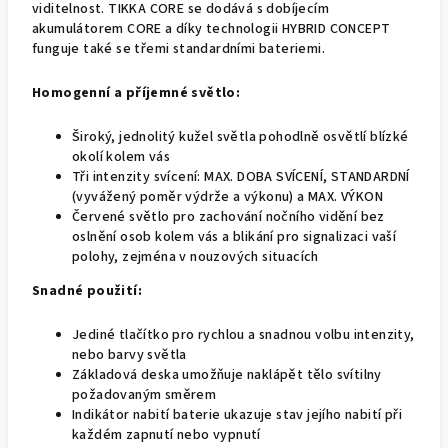
viditelnost. TIKKA CORE se dodává s dobíjecím
akumulátorem CORE a díky technologii HYBRID CONCEPT
funguje také se třemi standardními bateriemi.
Homogenní a příjemné světlo:
Široký, jednolitý kužel světla pohodlně osvětlí blízké
okolí kolem vás
Tři intenzity svícení: MAX. DOBA SVÍCENÍ, STANDARDNÍ
(vyvážený poměr výdrže a výkonu) a MAX. VÝKON
Červené světlo pro zachování nočního vidění bez
oslnění osob kolem vás a blikání pro signalizaci vaší
polohy, zejména v nouzových situacích
Snadné použití:
Jediné tlačítko pro rychlou a snadnou volbu intenzity,
nebo barvy světla
Základová deska umožňuje naklápět tělo svítilny
požadovaným směrem
Indikátor nabití baterie ukazuje stav jejího nabití při
každém zapnutí nebo vypnutí