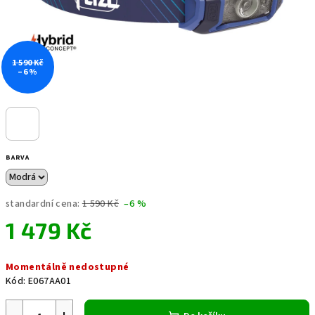
1 590 Kč
–6 %
BARVA
standardní cena:
1 590 Kč
–6 %
1 479 Kč
Měrná
Momentálně nedostupné
cena:
Kód:
E067AA01