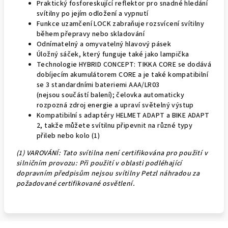
Praktický fosforeskující reflektor pro snadné hledání
svítilny po jejím odložení a vypnutí
Funkce uzamčení LOCK zabraňuje rozsvícení svítilny
během přepravy nebo skladování
Odnímatelný a omyvatelný hlavový pásek
Úložný sáček, který funguje také jako lampička
Technologie HYBRID CONCEPT: TIKKA CORE se dodává
dobíjecím akumulátorem CORE a je také kompatibilní
se 3 standardními bateriemi AAA/LR03
(nejsou součástí balení); čelovka automaticky
rozpozná zdroj energie a upraví světelný výstup
Kompatibilní s adaptéry HELMET ADAPT a BIKE ADAPT
2, takže můžete svítilnu připevnit na různé typy
přileb nebo kolo (1)
(1) VAROVÁNÍ: Tato svítilna není certifikována pro použití v
silničním provozu: Při použití v oblasti podléhající
dopravním předpisům nejsou svítilny Petzl náhradou za
požadované certifikované osvětlení.