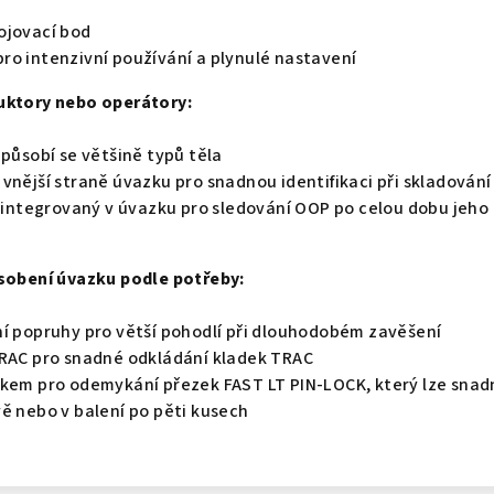
ojovací bod
ro intenzivní používání a plynulé nastavení
uktory nebo operátory:
způsobí se většině typů těla
vnější straně úvazku pro snadnou identifikaci při skladování
k integrovaný v úvazku pro sledování OOP po celou dobu jeho 
ůsobení úvazku podle potřeby:
ní popruhy pro větší pohodlí při dlouhodobém zavěšení
TRAC pro snadné odkládání kladek TRAC
vkem pro odemykání přezek FAST LT PIN-LOCK, který lze snad
ě nebo v balení po pěti kusech