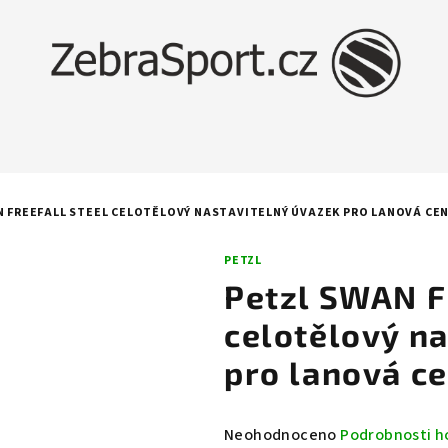
N FREEFALL STEEL CELOTĚLOVÝ NASTAVITELNÝ ÚVAZEK PRO LANOVÁ CE
PETZL
Petzl SWAN 
celotělový n
pro lanová c
Průměrné
Neohodnoceno
Podrobnosti h