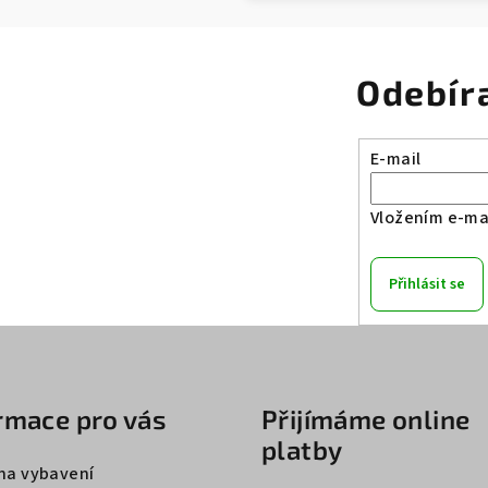
Odebír
E-mail
Vložením e-mai
Přihlásit se
rmace pro vás
Přijímáme online
platby
na vybavení