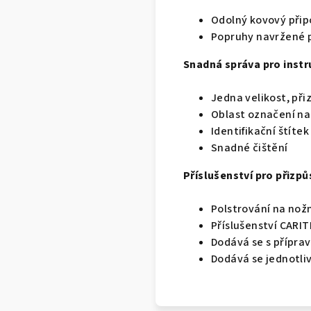
Odolný kovový přip
Popruhy navržené p
Snadná správa pro instr
Jedna velikost, při
Oblast označení na 
Identifikační štíte
Snadné čištění
Příslušenství pro přizp
Polstrování na nož
Příslušenství CARI
Dodává se s přípra
Dodává se jednotliv