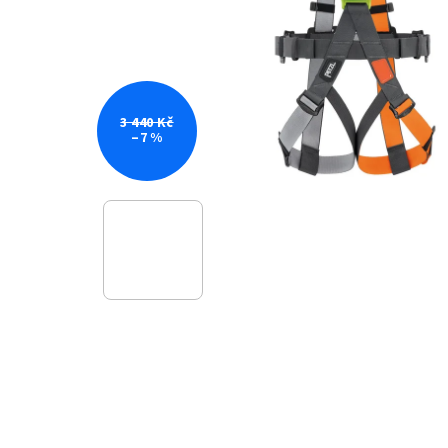
3 440 Kč
–7 %