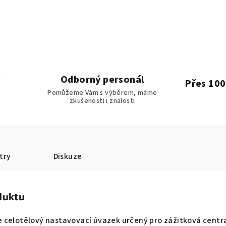
Odborný personál
Přes 100
Pomůžeme Vám s výběrem, máme
zkušenosti i znalosti
try
Diskuze
duktu
 celotělový nastavovací úvazek určený pro zážitková centra