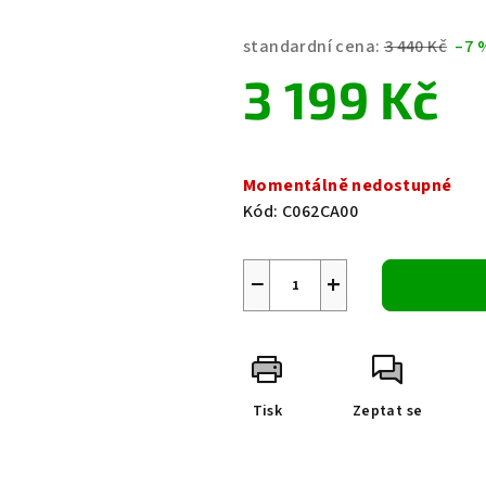
hodnocení
produktu
standardní cena:
3 440 Kč
–7 
je
3 199 Kč
0,0
z
5
Měrná
hvězdiček.
cena:
Momentálně nedostupné
Kód:
C062CA00
−
+
Tisk
Zeptat se