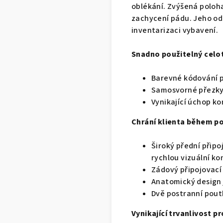
oblékání. Zvýšená poloh
zachycení pádu. Jeho odo
inventarizaci vybavení.
Snadno použitelný celot
Barevné kódování p
Samosvorné přezky
Vynikající úchop ko
Chrání klienta během p
Široký přední přip
rychlou vizuální ko
Zádový připojovací
Anatomický design 
Dvě postranní pout
Vynikající trvanlivost 