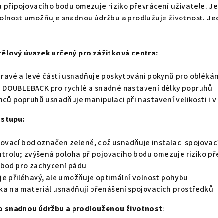
a připojovacího bodu omezuje riziko převrácení uživatele. 
lnost umožňuje snadnou údržbu a prodlužuje životnost. Jedna
ělový úvazek určený pro zážitková centra:
ravé a levé části usnadňuje poskytování pokynů pro oblékán
 DOUBLEBACK pro rychlé a snadné nastavení délky popruhů
nců popruhů usnadňuje manipulaci při nastavení velikosti i v
ostupu:
ojovací bod označen zeleně, což usnadňuje instalaci spojov
ntrolu; zvýšená poloha připojovacího bodu omezuje riziko př
 bod pro zachycení pádu
je přiléhavý, ale umožňuje optimální volnost pohybu
ka na materiál usnadňují přenášení spojovacích prostředků
pro snadnou údržbu a prodlouženou životnost: