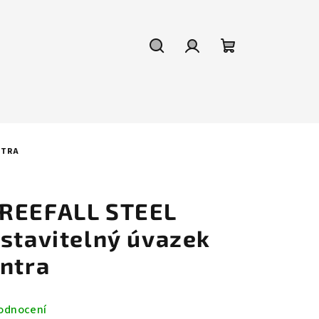
Hledat
Přihlášení
Nákupní
košík
NTRA
FREEFALL STEEL
astavitelný úvazek
entra
odnocení