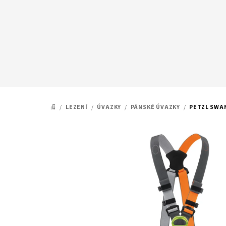
Přejít
na
obsah
/
LEZENÍ
/
ÚVAZKY
/
PÁNSKÉ ÚVAZKY
/
PETZL SWA
DOMŮ