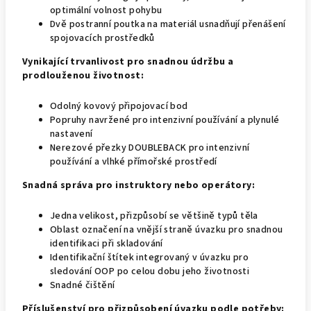
optimální volnost pohybu
Dvě postranní poutka na materiál usnadňují přenášení
spojovacích prostředků
Vynikající trvanlivost pro snadnou údržbu a
prodlouženou životnost:
Odolný kovový připojovací bod
Popruhy navržené pro intenzivní používání a plynulé
nastavení
Nerezové přezky DOUBLEBACK pro intenzivní
používání a vlhké přímořské prostředí
Snadná správa pro instruktory nebo operátory:
Jedna velikost, přizpůsobí se většině typů těla
Oblast označení na vnější straně úvazku pro snadnou
identifikaci při skladování
Identifikační štítek integrovaný v úvazku pro
sledování OOP po celou dobu jeho životnosti
Snadné čištění
Příslušenství pro přizpůsobení úvazku podle potřeby: