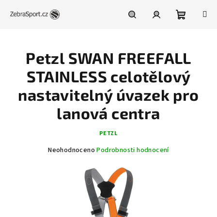
Přejít
na
obsah
Nákupní
Hledat
Přihlášení
Petzl SWAN FREEFALL
košík
STAINLESS celotělový
nastavitelný úvazek pro
lanová centra
PETZL
Průměrné
Neohodnoceno
Podrobnosti hodnocení
hodnocení
produktu
je
0,0
z
5