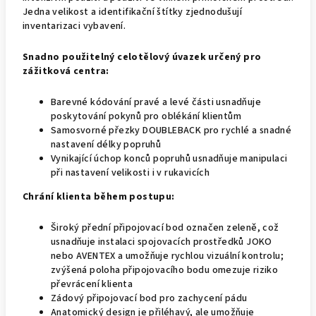
Jedna velikost a identifikační štítky zjednodušují
inventarizaci vybavení.
Snadno použitelný celotělový úvazek určený pro
zážitková centra:
Barevné kódování pravé a levé části usnadňuje
poskytování pokynů pro oblékání klientům
Samosvorné přezky DOUBLEBACK pro rychlé a snadné
nastavení délky popruhů
Vynikající úchop konců popruhů usnadňuje manipulaci
při nastavení velikosti i v rukavicích
Chrání klienta během postupu:
Široký přední připojovací bod označen zeleně, což
usnadňuje instalaci spojovacích prostředků JOKO
nebo AVENTEX a umožňuje rychlou vizuální kontrolu;
zvýšená poloha připojovacího bodu omezuje riziko
převrácení klienta
Zádový připojovací bod pro zachycení pádu
Anatomický design je přiléhavý, ale umožňuje