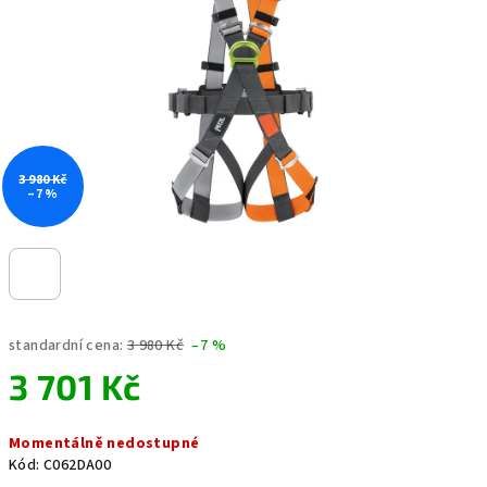
hvězdiček.
3 980 Kč
–7 %
standardní cena:
3 980 Kč
–7 %
3 701 Kč
Měrná
Momentálně nedostupné
cena:
Kód:
C062DA00