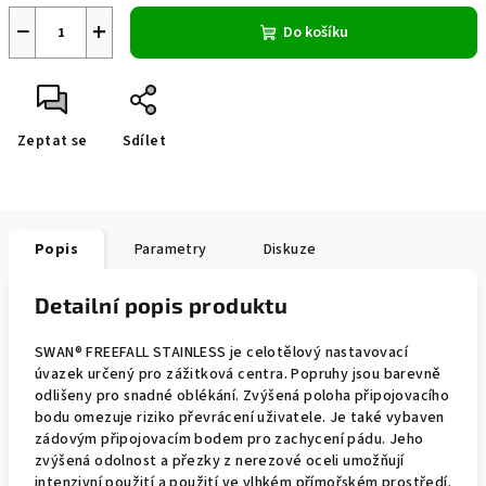
−
+
Do košíku
Zeptat se
Sdílet
Popis
Parametry
Diskuze
Detailní popis produktu
SWAN® FREEFALL STAINLESS je celotělový nastavovací
úvazek určený pro zážitková centra. Popruhy jsou barevně
odlišeny pro snadné oblékání. Zvýšená poloha připojovacího
bodu omezuje riziko převrácení uživatele. Je také vybaven
zádovým připojovacím bodem pro zachycení pádu. Jeho
zvýšená odolnost a přezky z nerezové oceli umožňují
intenzivní použití a použití ve vlhkém přímořském prostředí.