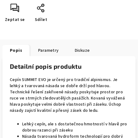
Zeptat se
Sdílet
Popis
Parametry
Diskuze
Detailní popis produktu
Cepín SUMMIT EVO je určený pro tradiční alpinismus. Je
lehký a tvarovaná násada se dobře drží pod hlavou.
Technické řešení zakřivené násady poskytuje prostor pro
ruce ve strmých zledovatělých pasážích. Kovaná vyvážená
hlava poskytuje velmi dobré vlastnosti při záseku. Úchop
násady zajistí kvalitní a přesný zásek do ledu.
Lehký cepín, ale s dostatečnou hmotností v hlavě pro
dobrou razanci při záseku
Násada tvarovaná hydroform technologií pro dobrý