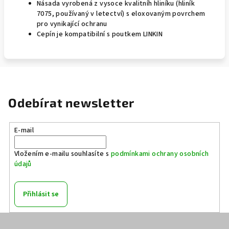
Násada vyrobená z vysoce kvalitníh hliníku (hliník
7075, používaný v letectví) s eloxovaným povrchem
pro vynikající ochranu
Cepín je kompatibilní s poutkem LINKIN
Odebírat newsletter
E-mail
Vložením e-mailu souhlasíte s
podmínkami ochrany osobních
údajů
Přihlásit se
Z