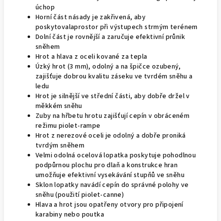
úchop
Horní část násady je zakřivená, aby
poskytovalaprostor při výstupech strmým terénem
Dolní část je rovnější a zaručuje efektivní průnik
sněhem
Hrot a hlava z oceli kované za tepla
Úzký hrot (3 mm), odolný a na špičce ozubený,
zajišťuje dobrou kvalitu záseku ve tvrdém sněhu a
ledu
Hrot je silnější ve střední části, aby dobře držel v
měkkém sněhu
Zuby na hřbetu hrotu zajišťují cepín v obráceném
režimu piolet-rampe
Hrot z nerezové oceli je odolný a dobře proniká
tvrdým sněhem
Velmi odolná ocelová lopatka poskytuje pohodlnou
podpůrnou plochu pro dlaň a konstrukce hran
umožňuje efektivní vysekávání stupňů ve sněhu
Sklon lopatky navádí cepín do správné polohy ve
sněhu (použití piolet-canne)
Hlava a hrot jsou opatřeny otvory pro připojení
karabiny nebo poutka