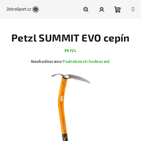
Přejít
na
obsah
Nákupní
Hledat
Přihlášení
Petzl SUMMIT EVO cepín
košík
PETZL
Průměrné
Neohodnoceno
Podrobnosti hodnocení
hodnocení
produktu
je
0,0
z
5
hvězdiček.