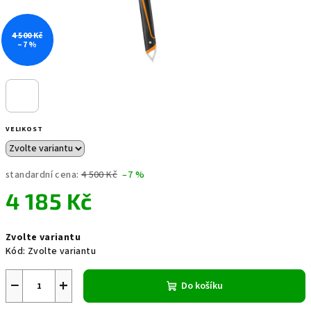
4 500 Kč
–7 %
VELIKOST
standardní cena:
4 500 Kč
–7 %
4 185 Kč
Měrná
Zvolte variantu
cena:
Kód:
Zvolte variantu
−
+
Do košíku