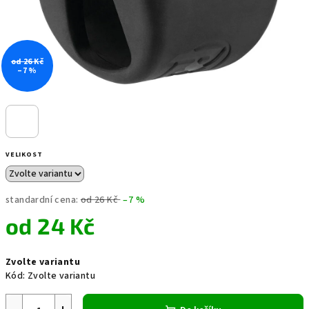
od 26 Kč
–7 %
VELIKOST
standardní cena:
od 26 Kč
–7 %
od
24 Kč
Měrná
Zvolte variantu
cena:
Kód:
Zvolte variantu