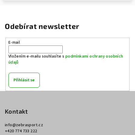
Odebírat newsletter
E-mail
Vložením e-mailu souhlasíte s
podmínkami ochrany osobních
údajů
Přihlásit se
Z
á
p
Kontakt
a
info
@
zebrasport.cz
t
+420 774 733 222