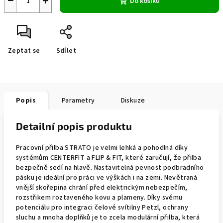
−
+
Do košíku
Zeptat se
Sdílet
Popis
Parametry
Diskuze
Detailní popis produktu
Pracovní přilba STRATO je velmi lehká a pohodlná díky
systémům CENTERFIT a FLIP & FIT, které zaručují, že přilba
bezpečně sedí na hlavě. Nastavitelná pevnost podbradního
pásku je ideální pro práci ve výškách i na zemi. Nevětraná
vnější skořepina chrání před elektrickým nebezpečím,
rozstřikem roztaveného kovu a plameny. Díky svému
potenciálu pro integraci čelové svítilny Petzl, ochrany
sluchu a mnoha doplňků je to zcela modulární přilba, která