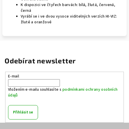
K dispozici ve čtyřech barvách: bílá, žlutá, červená,
černá
Vyrábí se i ve dvou vysoce viditelných verzích HI-VIZ:
žluté a oranžové
Odebírat newsletter
E-mail
Vložením e-mailu souhlasíte s
podmínkami ochrany osobních
údajů
Přihlásit se
Z