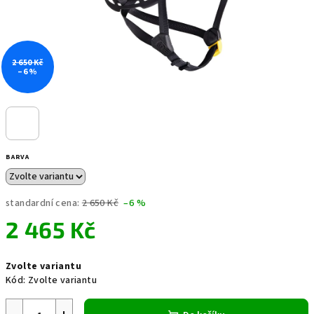
2 650 Kč
–6 %
BARVA
standardní cena:
2 650 Kč
–6 %
2 465 Kč
Měrná
Zvolte variantu
cena:
Kód:
Zvolte variantu