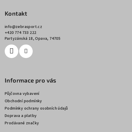
á
p
Kontakt
a
info
@
zebrasport.cz
t
+420 774 733 222
í
Partyzánská 18, Opava, 74705
Informace pro vás
Půjčovna vybavení
Obchodní podmínky
Podmínky ochrany osobních údajů
Doprava a platby
Prodávané značky