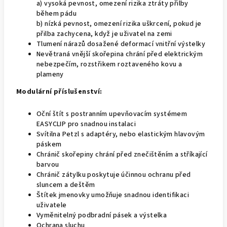
a) vysoká pevnost, omezení rizika ztráty přilby
během pádu
b) nízká pevnost, omezení rizika uškrcení, pokud je
přilba zachycena, když je uživatel na zemi
Tlumení nárazů dosažené deformací vnitřní výstelky
Nevětraná vnější skořepina chrání před elektrickým
nebezpečím, rozstřikem roztaveného kovu a
plameny
Modulární příslušenství:
Oční štít s postranním upevňovacím systémem
EASYCLIP pro snadnou instalaci
Svítilna Petzl s adaptéry, nebo elastickým hlavovým
páskem
Chránič skořepiny chrání před znečištěním a stříkající
barvou
Chránič zátylku poskytuje účinnou ochranu před
sluncem a deštěm
Štítek jmenovky umožňuje snadnou identifikaci
uživatele
Vyměnitelný podbradní pásek a výstelka
Ochrana sluchu