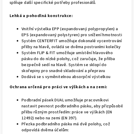
splňuje další specifické potřeby profesionálů.
Lehká a pohodlná konstrukce:
Vnitřní výstelka EPP (expandovaný polypropylen) a
EPS (expandovaný polystyren) pro snížení hmotnosti
Systém CENTERFIT umožňuje dokonalé vycentrování
přilby na hlavě, ovládá se dvěma postraními kolečky
Systém FLIP & FIT umožňuje umístění hlavového
pásku do do nízké polohy, což zaručuje, že přilba
bezpečně sedí na hlavě. Systém se sklopí do
skořepiny pro snadné skladování a přepravu
Dodává se s vyměnitelnou absorpční výstelkou
Ochrana určená pro práci ve výškách a na zemi:
Podbradní pásek DUAL umožňuje pracovníkovi
nastavit pevnost podbradního pásku, aby přizpůsobil
přilbu různým prostředím: práce ve výškách (EN
12492) nebo na zemi (EN 397).
Přezka podbradního pásku má dvě polohy, což
odpovídá dvěma účelům: