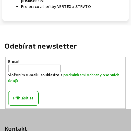
příslušenství
Pro pracovní přilby VERTEX a STRATO
Odebírat newsletter
E-mail
Vložením e-mailu souhlasíte s
podmínkami ochrany osobních
údajů
Přihlásit se
Z
á
p
Kontakt