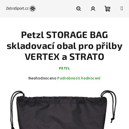
Přejít
na
obsah
Nákupní
Hledat
Přihlášení
Petzl STORAGE BAG
košík
skladovací obal pro přilby
VERTEX a STRATO
PETZL
Průměrné
Neohodnoceno
Podrobnosti hodnocení
hodnocení
produktu
je
0,0
z
5
hvězdiček.