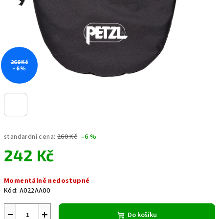
260 Kč
–6 %
standardní cena:
260 Kč
–6 %
242 Kč
Měrná
Momentálně nedostupné
cena:
Kód:
A022AA00
−
+
Do košíku