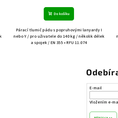
Do košíku
Párací tlumič pádu s popruhovými lanyardy I
k
nebo Y / pro uživatele do 140 kg / několik délek
a spojek / EN 355 • RFU 11.074
Odebír
E-mail
Vložením e-mai