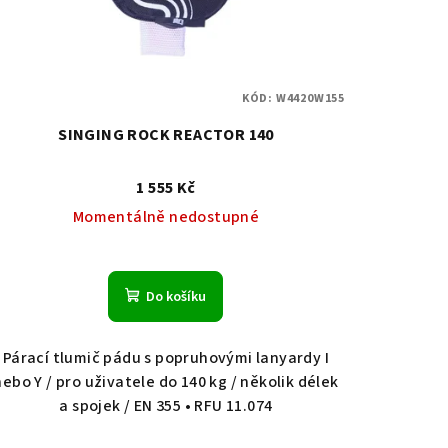
KÓD:
W4420W155
SINGING ROCK REACTOR 140
1 555 Kč
Momentálně nedostupné
Do košíku
Párací tlumič pádu s popruhovými lanyardy I
nebo Y / pro uživatele do 140 kg / několik délek
a spojek / EN 355 • RFU 11.074