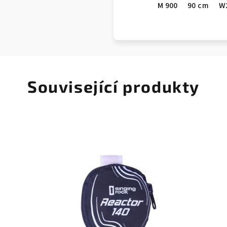
M 900
90 cm
W
Související produkty