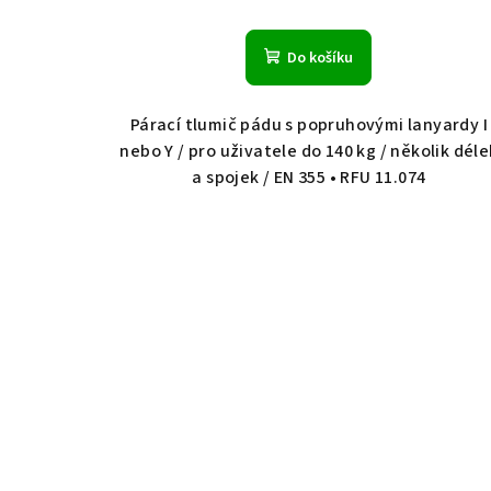
Do košíku
Párací tlumič pádu s popruhovými lanyardy I
nebo Y / pro uživatele do 140 kg / několik déle
a spojek / EN 355 • RFU 11.074