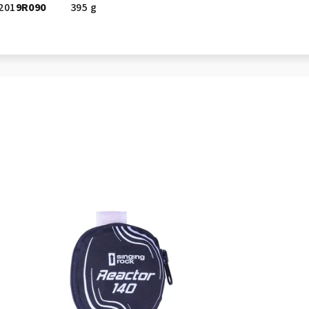
201
9R090
395 g