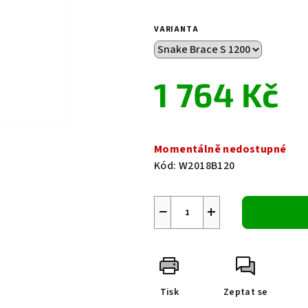
0,0
z
VARIANTA
5
hvězdiček.
1 764 Kč
Měrná
cena:
Momentálně nedostupné
Kód:
W2018B120
−
+
Tisk
Zeptat se