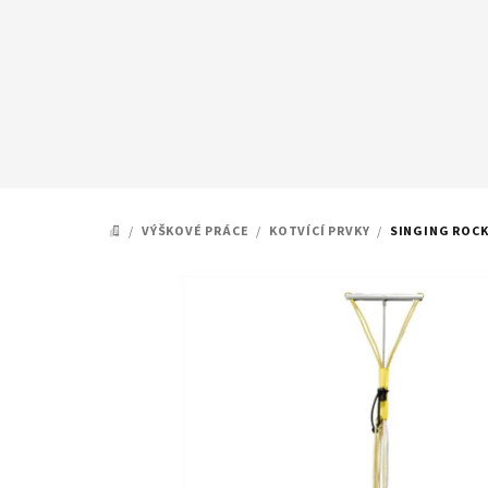
Přejít
na
obsah
/
VÝŠKOVÉ PRÁCE
/
KOTVÍCÍ PRVKY
/
SINGING ROCK
DOMŮ