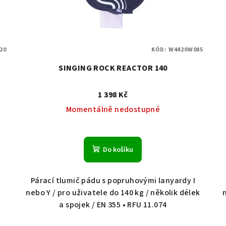
20
KÓD:
W4420W085
SINGING ROCK REACTOR 140
1 398 Kč
Momentálně nedostupné
Do košíku
Párací tlumič pádu s popruhovými lanyardy I
nebo Y / pro uživatele do 140 kg / několik délek
a spojek / EN 355 • RFU 11.074