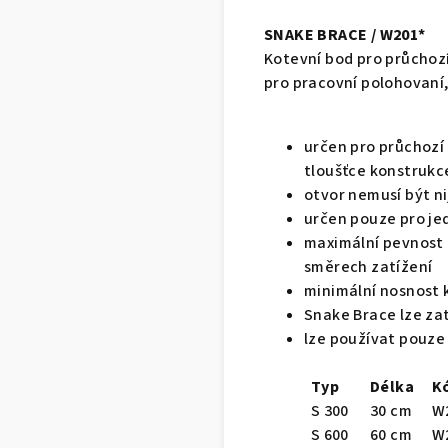
SNAKE BRACE / W201*
Kotevní bod pro průchoz
pro pracovní polohovan
určen pro průchozí
tloušťce konstrukc
otvor nemusí být ni
určen pouze pro je
maximální pevnost l
směrech zatížení
minimální nosnost k
Snake Brace lze zat
lze používat pouze 
Typ
Délka
K
S 300
30 cm
W
S 600
60 cm
W