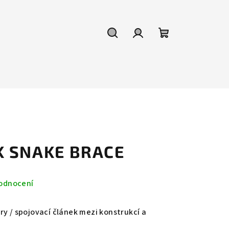
Hledat
Přihlášení
Nákupní
košík
K SNAKE BRACE
odnocení
ry / spojovací článek mezi konstrukcí a