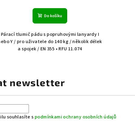
Do košíku
Párací tlumič pádu s popruhovými lanyardy I
nebo Y / pro uživatele do 140 kg / několik délek
a spojek / EN 355 • RFU 11.074
at newsletter
lu souhlasíte s
podmínkami ochrany osobních údajů