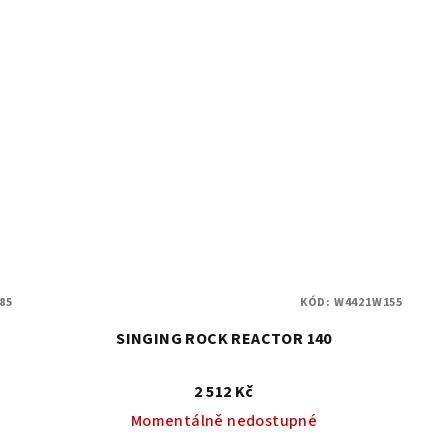
85
KÓD:
W4421W155
SINGING ROCK REACTOR 140
2 512 Kč
Momentálně nedostupné