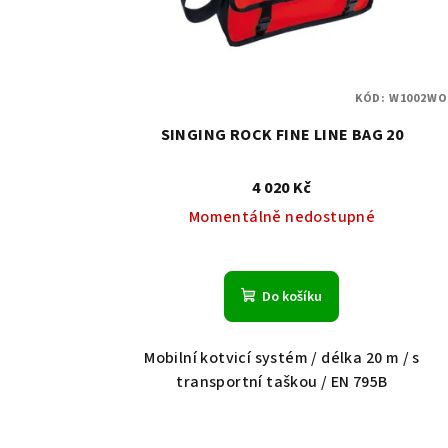
KÓD:
W1002WO
SINGING ROCK FINE LINE BAG 20
4 020 Kč
Momentálně nedostupné
Do košíku
Mobilní kotvicí systém / délka 20 m / s
transportní taškou / EN 795B