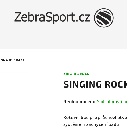
 SNAKE BRACE
SINGING ROCK
SINGING ROC
Průměrné
Neohodnoceno
Podrobnosti h
hodnocení
produktu
Kotevní bod pro průchozí otvo
je
systémem zachycení pádu