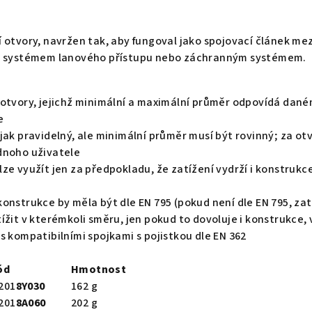
í otvory, navržen tak, aby fungoval jako spojovací článek 
í, systémem lanového přístupu nebo záchranným systémem.
 otvory, jejichž minimální a maximální průměr odpovídá dan
e
jak pravidelný, ale minimální průměr musí být rovinný; za ot
dnoho uživatele
ze využít jen za předpokladu, že zatížení vydrží i konstrukce
onstrukce by měla být dle EN 795 (pokud není dle EN 795, za
ížit v kterémkoli směru, jen pokud to dovoluje i konstrukce, 
s kompatibilními spojkami s pojistkou dle EN 362
ód
Hmotnost
201
8Y030
162 g
201
8A060
202 g