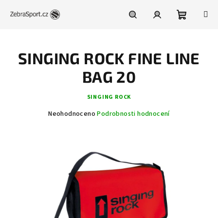
Přejít
na
obsah
Nákupní
Hledat
Přihlášení
SINGING ROCK FINE LINE
košík
BAG 20
SINGING ROCK
Průměrné
Neohodnoceno
Podrobnosti hodnocení
hodnocení
produktu
je
0,0
z
5
hvězdiček.