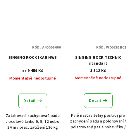
KÓD:
A4000S060
KÓD:
W0063BB02
SINGING ROCK IKAR HWS
SINGING ROCK TECHNIC
standart
9 459 Kč
3 312 Kč
od
Momentálně nedostupné
Momentálně nedostupné
Detail
Detail
Plně nastavitelný postroj pro
Zatahovací zachycovač pádu
zachycení pádu a polohování /
/ ocelové lanko 6, 9, 12 nebo
polstrovaný pas a nohavičky /
24 m / prac. zatížení 136 kg