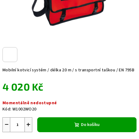
Mobilní kotvicí systém / délka 20 m / s transportní taškou / EN 795B
4 020 Kč
Měrná
Momentálně nedostupné
cena:
Kód:
W1002WO20
−
+
Do košíku