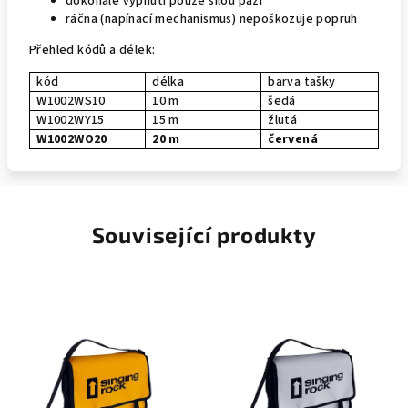
dokonalé vypnutí pouze sílou paží
ráčna (napínací mechanismus) nepoškozuje popruh
Přehled kódů a délek:
kód
délka
barva tašky
W1002WS10
10 m
šedá
W1002WY15
15 m
žlutá
W1002WO20
20 m
červená
Související produkty