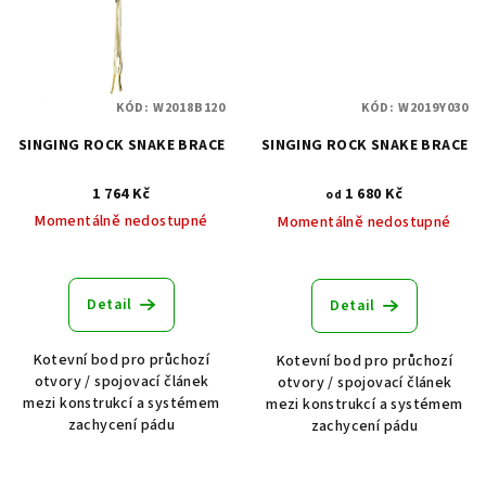
KÓD:
W2018B120
KÓD:
W2019Y030
SINGING ROCK SNAKE BRACE
SINGING ROCK SNAKE BRACE
1 764 Kč
1 680 Kč
od
Momentálně nedostupné
Momentálně nedostupné
Detail
Detail
Kotevní bod pro průchozí
Kotevní bod pro průchozí
otvory / spojovací článek
otvory / spojovací článek
mezi konstrukcí a systémem
mezi konstrukcí a systémem
zachycení pádu
zachycení pádu