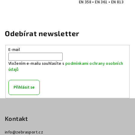
EN 358 • EN 361 • EN 813
Odebírat newsletter
E-mail
Vložením e-mailu souhlasíte s
podmínkami ochrany osobních
údajů
Přihlásit se
Z
á
p
Kontakt
a
info
@
zebrasport.cz