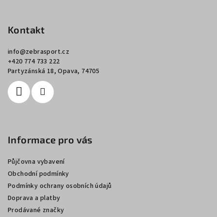
Z
á
p
Kontakt
a
info
@
zebrasport.cz
t
+420 774 733 222
í
Partyzánská 18, Opava, 74705
Informace pro vás
Půjčovna vybavení
Obchodní podmínky
Podmínky ochrany osobních údajů
Doprava a platby
Prodávané značky