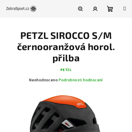
Přejít
na
obsah
Nákupní
Hledat
Přihlášení
PETZL SIROCCO S/M
košík
černooranžová horol.
přilba
PETZL
Průměrné
Neohodnoceno
Podrobnosti hodnocení
hodnocení
produktu
je
0,0
z
5
hvězdiček.