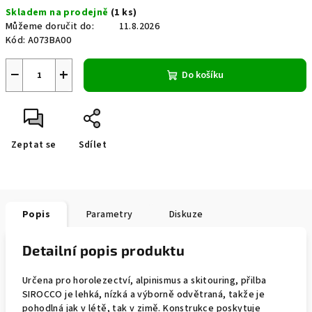
Měrná
Skladem na prodejně
(1 ks)
cena:
Můžeme doručit do:
11.8.2026
Kód:
A073BA00
−
+
Do košíku
Zeptat se
Sdílet
Popis
Parametry
Diskuze
Detailní popis produktu
Určena pro horolezectví, alpinismus a skitouring, přilba
SIROCCO je lehká, nízká a výborně odvětraná, takže je
pohodlná jak v létě, tak v zimě. Konstrukce poskytuje