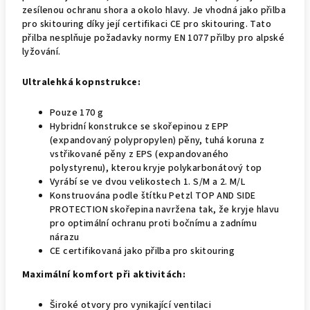
zesílenou ochranu shora a okolo hlavy. Je vhodná jako přilba
pro skitouring díky její certifikaci CE pro skitouring. Tato
přilba nesplňuje požadavky normy EN 1077 přilby pro alpské
lyžování.
Ultralehká kopnstrukce:
Pouze 170 g
Hybridní konstrukce se skořepinou z EPP
(expandovaný polypropylen) pěny, tuhá koruna z
vstřikované pěny z EPS (expandovaného
polystyrenu), kterou kryje polykarbonátový top
Vyrábí se ve dvou velikostech 1. S/M a 2. M/L
Konstruována podle štítku Petzl TOP AND SIDE
PROTECTION skořepina navržena tak, že kryje hlavu
pro optimální ochranu proti bočnímu a zadnímu
nárazu
CE certifikovaná jako přilba pro skitouring
Maximální komfort při aktivitách:
Široké otvory pro vynikající ventilaci