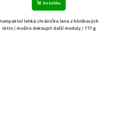
Do košíku
Kompaktní lehká chránička lana z hliníkových
slitin / možno dokoupit další moduly / 777 g