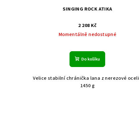
SINGING ROCK ATIKA
2 208 Kč
Momentálně nedostupné
Do košíku
Velice stabilní chránička lana z nerezové oceli
1450 g