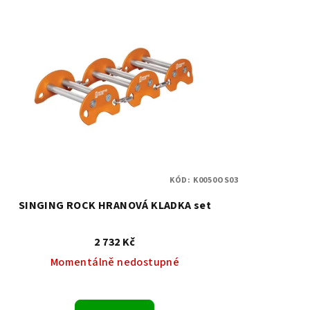
KÓD:
K0050OS03
SINGING ROCK HRANOVÁ KLADKA set
2 732 Kč
Momentálně nedostupné