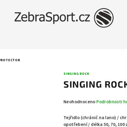
 PROTECTOR
SINGING ROCK
SINGING ROC
Průměrné
Neohodnoceno
Podrobnosti h
hodnocení
produktu
Tejřidlo (chránič na lano) / c
je
opotřebení / délka 50, 70, 100