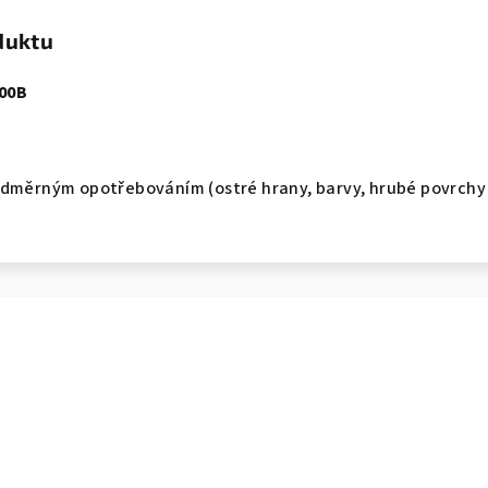
duktu
00B
)
adměrným opotřebováním (ostré hrany, barvy, hrubé povrchy 