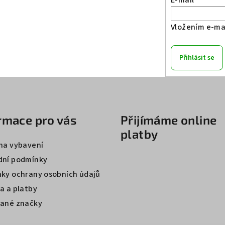
E-mail
Vložením e-mai
Přihlásit se
rmace pro vás
Přijímáme online
platby
na vybavení
ní podmínky
ky ochrany osobních údajů
a a platby
ané značky