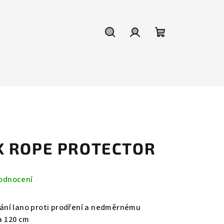
Hledat
Přihlášení
Nákupní
košík
K ROPE PROTECTOR
odnocení
hrání lano proti prodření a nedměrnému
 a 120 cm