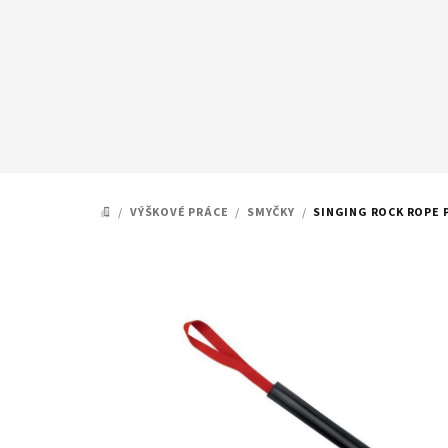
Přejít
na
obsah
/
VÝŠKOVÉ PRÁCE
/
SMYČKY
/
SINGING ROCK ROPE
DOMŮ