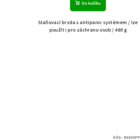
Do košíku
Slaňovací brzda s antipanic systémem / lze
použít i pro záchranu osob / 480 g
KÓD:
RK900PP