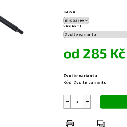
0,0
z
BARVA
5
hvězdiček.
VARIANTA
od
285 Kč
Měrná
cena:
Zvolte variantu
Kód:
Zvolte variantu
−
+