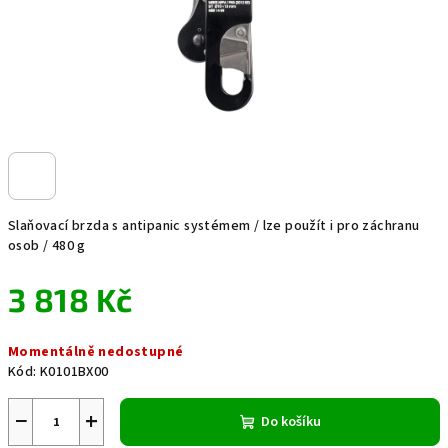
Slaňovací brzda s antipanic systémem / lze použít i pro záchranu
osob / 480 g
3 818 Kč
Měrná
Momentálně nedostupné
cena:
Kód:
K0101BX00
−
+
Do košíku