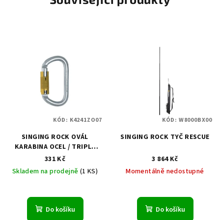
KÓD:
K4241ZO07
KÓD:
W8000BX00
SINGING ROCK OVÁL
SINGING ROCK TYČ RESCUE
KARABINA OCEL / TRIPLE
LOCK
331 Kč
3 864 Kč
Skladem na prodejně
(1 KS)
Momentálně nedostupné
Do košíku
Do košíku