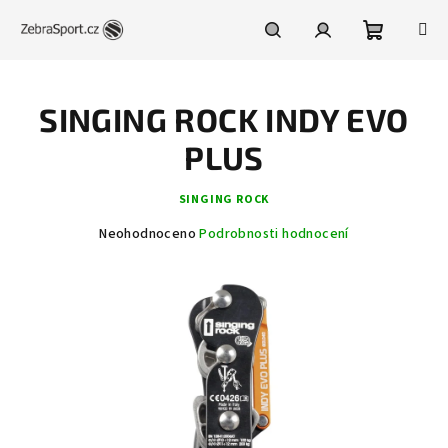
Přejít
na
obsah
Nákupní
Hledat
Přihlášení
SINGING ROCK INDY EVO
košík
PLUS
SINGING ROCK
Průměrné
Neohodnoceno
Podrobnosti hodnocení
hodnocení
produktu
je
0,0
z
5
hvězdiček.