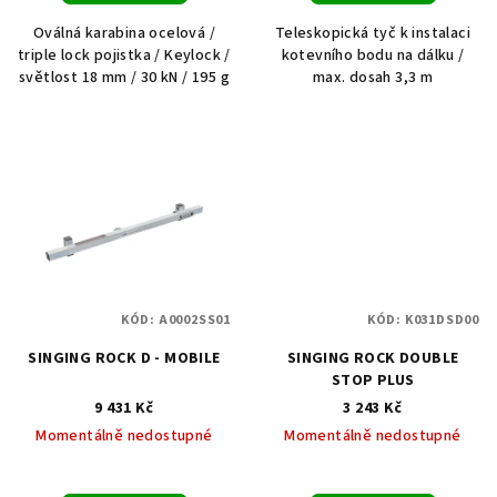
Oválná karabina ocelová /
Teleskopická tyč k instalaci
triple lock pojistka / Keylock /
kotevního bodu na dálku /
světlost 18 mm / 30 kN / 195 g
max. dosah 3,3 m
KÓD:
A0002SS01
KÓD:
K031DSD00
SINGING ROCK D - MOBILE
SINGING ROCK DOUBLE
STOP PLUS
9 431 Kč
3 243 Kč
Momentálně nedostupné
Momentálně nedostupné