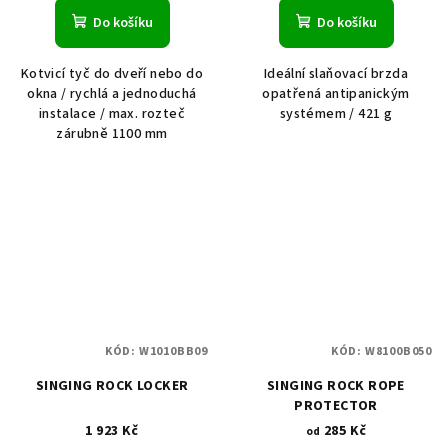
Do košíku
Do košíku
Kotvicí tyč do dveří nebo do
Ideální slaňovací brzda
okna / rychlá a jednoduchá
opatřená antipanickým
instalace / max. rozteč
systémem / 421 g
zárubně 1100 mm
KÓD:
W1010BB09
KÓD:
W8100B050
SINGING ROCK LOCKER
SINGING ROCK ROPE
PROTECTOR
1 923 Kč
285 Kč
od