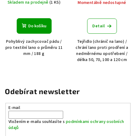
Skladem na prodejně
(1 KS)
Momentálně nedostupné
Do košíku
Detail
Pohyblivý zachycovač pádu /
Tejřidlo (chránič na lano) /
pro textilní lano o průměru 11
chrání lano proti prodření a
mm / 188 g
nedměrnému opotřebení /
délka 50, 70, 100 a 120 cm
Odebírat newsletter
E-mail
Vložením e-mailu souhlasíte s
podmínkami ochrany osobních
údajů