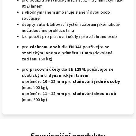
pro pouižití se statickým (EN 1891) i dynamickým (EN
892) lanem
s vhodným lanem umožňuje slanění dvou osob
současně
dvojitý auto-blokovací systém zabrání jakémukoliv
nežádoucímu prokluzu lana
lze použít pro pracovní účely i pro záchranu osob
pro
záchranu osob
dle
EN 341
používejte
se
statickým lanem
o průměru
11 mm
(dovolené
zatížení 150 kg)
pro
pracovní účely
dle
EN 12841
používejte
se
statickým
či
dynamickým lanem
o průměru
10 - 12 mm
pro
slaňování jedné osoby
(max. 100 kg),
o průměru
11 - 12 mm
pro
slaňování dvou osob
(max. 200 kg)
Související produkty