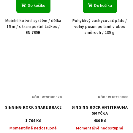
Do košíku
Do košíku
Mobilní kotvicí systém / délka
Pohyblivý zachycovač pádu /
15 m / s transportní taškou /
volný posun po laně v obou
EN 795B
směrech / 205 g
KÓD:
W2018B120
KÓD:
W1029BX00
SINGING ROCK SNAKE BRACE
SINGING ROCK ANTITRAUMA
SMYČKA
1 764 Kč
460 Kč
Momentálně nedostupné
Momentálně nedostupné