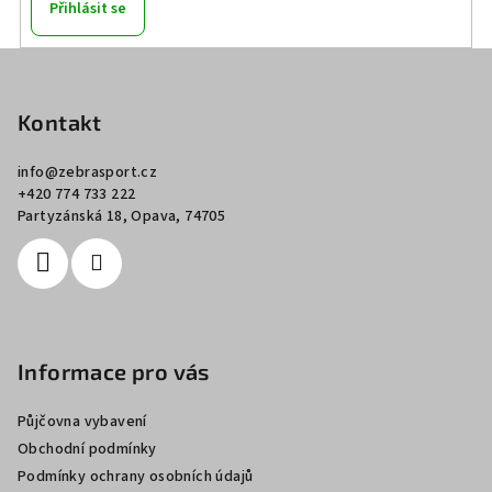
Přihlásit se
Z
á
p
Kontakt
a
info
@
zebrasport.cz
t
+420 774 733 222
í
Partyzánská 18, Opava, 74705
Informace pro vás
Půjčovna vybavení
Obchodní podmínky
Podmínky ochrany osobních údajů