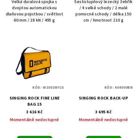
Velká duralová spojka s
Šestistupňový lezecký žebřík
dvojitou automatickou
/ 4 velké schody / 2 malé
dlaňovou pojistkou / světlost
pomocné schody / délka 150
60 mm / 28 kN / 495 g
cm / hmotnost 210 g
KÓD:
W1002WY15
KÓD:
K04000BB
SINGING ROCK FINE LINE
SINGING ROCK BACK-UP
BAG 15
3 616 Kč
3 695 Kč
Momentálně nedostupné
Momentálně nedostupné