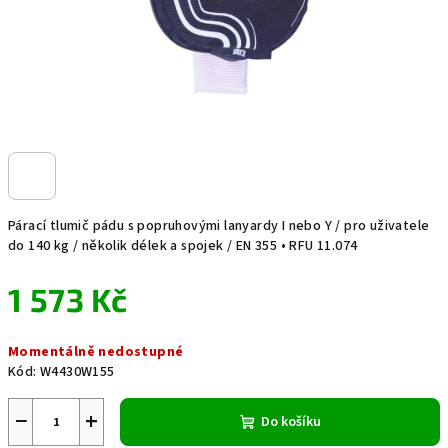
Párací tlumič pádu s popruhovými lanyardy I nebo Y / pro uživatele
do 140 kg / několik délek a spojek / EN 355 • RFU 11.074
1 573 Kč
Měrná
Momentálně nedostupné
cena:
Kód:
W4430W155
−
+
Do košíku