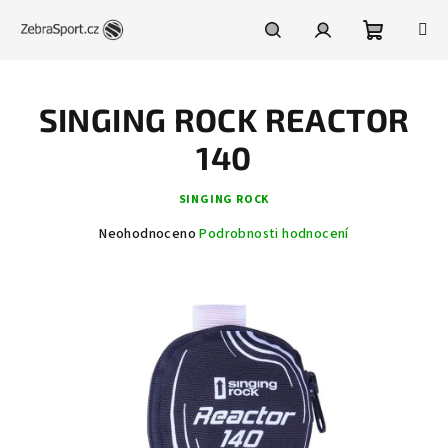
Přejít
na
obsah
Nákupní
Hledat
Přihlášení
SINGING ROCK REACTOR
košík
140
SINGING ROCK
Průměrné
Neohodnoceno
Podrobnosti hodnocení
hodnocení
produktu
je
0,0
z
5
hvězdiček.