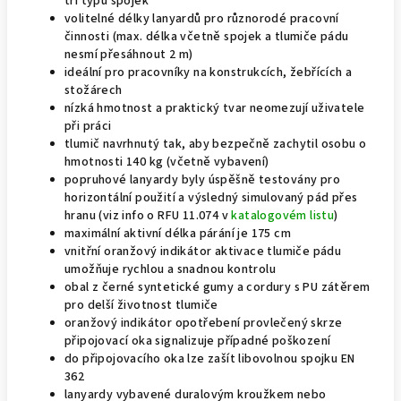
tří typů spojek
volitelné délky lanyardů pro různorodé pracovní
činnosti (max. délka včetně spojek a tlumiče pádu
nesmí přesáhnout 2 m)
ideální pro pracovníky na konstrukcích, žebřících a
stožárech
nízká hmotnost a praktický tvar neomezují uživatele
při práci
tlumič navrhnutý tak, aby bezpečně zachytil osobu o
hmotnosti 140 kg (včetně vybavení)
popruhové lanyardy byly úspěšně testovány pro
horizontální použití a výsledný simulovaný pád přes
hranu (viz info o RFU 11.074 v
katalogovém listu
)
maximální aktivní délka párání je 175 cm
vnitřní oranžový indikátor aktivace tlumiče pádu
umožňuje rychlou a snadnou kontrolu
obal z černé syntetické gumy a cordury s PU zátěrem
pro delší životnost tlumiče
oranžový indikátor opotřebení provlečený skrze
připojovací oka signalizuje případné poškození
do připojovacího oka lze zašít libovolnou spojku EN
362
lanyardy vybavené duralovým kroužkem nebo