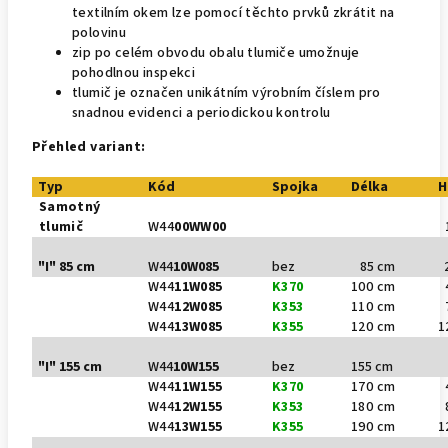
textilním okem lze pomocí těchto prvků zkrátit na
polovinu
zip po celém obvodu obalu tlumiče umožnuje
pohodlnou inspekci
tlumič je označen unikátním výrobním číslem pro
snadnou evidenci a periodickou kontrolu
Přehled variant:
Typ
Kód
Spojka
Délka
H
Samotný
tlumič
W44
00WW00
1
"I" 85 cm
W44
10W085
bez
85 cm
2
W44
11W085
K370
100 cm
4
W44
12W085
K353
110 cm
7
W44
13W085
K355
120 cm
1
"I" 155 cm
W44
10W155
bez
155 cm
2
W44
11W155
K370
170 cm
4
W44
12W155
K353
180 cm
8
W44
13W155
K355
190 cm
1