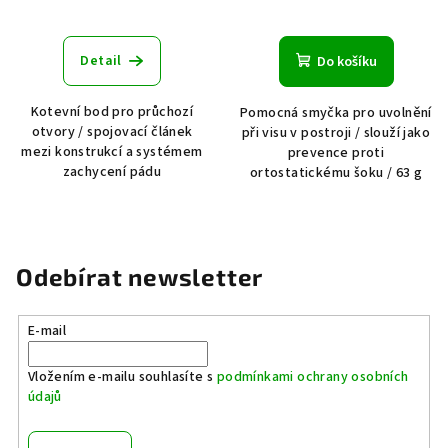
Detail
Do košíku
Kotevní bod pro průchozí
Pomocná smyčka pro uvolnění
otvory / spojovací článek
při visu v postroji / slouží jako
mezi konstrukcí a systémem
prevence proti
zachycení pádu
ortostatickému šoku / 63 g
Odebírat newsletter
E-mail
Vložením e-mailu souhlasíte s
podmínkami ochrany osobních
údajů