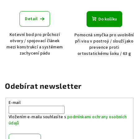
Detail
Do košíku
Kotevní bod pro průchozí
Pomocná smyčka pro uvolnění
otvory / spojovací článek
při visu v postroji / slouží jako
mezi konstrukcí a systémem
prevence proti
zachycení pádu
ortostatickému šoku / 63 g
Odebírat newsletter
E-mail
Vložením e-mailu souhlasíte s
podmínkami ochrany osobních
údajů