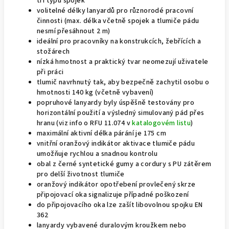
tří typů spojek
volitelné délky lanyardů pro různorodé pracovní
činnosti (max. délka včetně spojek a tlumiče pádu
nesmí přesáhnout 2 m)
ideální pro pracovníky na konstrukcích, žebřících a
stožárech
nízká hmotnost a praktický tvar neomezují uživatele
při práci
tlumič navrhnutý tak, aby bezpečně zachytil osobu o
hmotnosti 140 kg (včetně vybavení)
popruhové lanyardy byly úspěšně testovány pro
horizontální použití a výsledný simulovaný pád přes
hranu (viz info o RFU 11.074 v
katalogovém listu
)
maximální aktivní délka párání je 175 cm
vnitřní oranžový indikátor aktivace tlumiče pádu
umožňuje rychlou a snadnou kontrolu
obal z černé syntetické gumy a cordury s PU zátěrem
pro delší životnost tlumiče
oranžový indikátor opotřebení provlečený skrze
připojovací oka signalizuje případné poškození
do připojovacího oka lze zašít libovolnou spojku EN
362
lanyardy vybavené duralovým kroužkem nebo