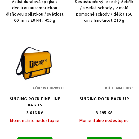
Velká duralová spojka s
Šestistupňový lezecký žebřík
dvojitou automatickou
/ 4 velké schody / 2 malé
dlaňovou pojistkou / světlost
pomocné schody / délka 150
60 mm / 28 kN / 495 g
cm / hmotnost 210 g
KÓD:
W1002WY15
KÓD:
K04000BB
SINGING ROCK FINE LINE
SINGING ROCK BACK-UP
BAG 15
3 616 Kč
3 695 Kč
Momentálně nedostupné
Momentálně nedostupné