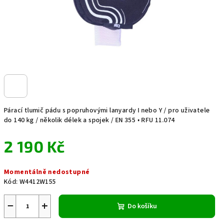
Párací tlumič pádu s popruhovými lanyardy I nebo Y / pro uživatele
do 140 kg / několik délek a spojek / EN 355 • RFU 11.074
2 190 Kč
Měrná
Momentálně nedostupné
cena:
Kód:
W4412W155
−
+
Do košíku