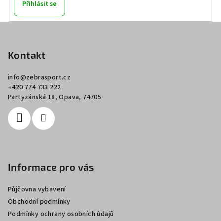
Přihlásit se
Z
á
p
Kontakt
a
info
@
zebrasport.cz
t
+420 774 733 222
í
Partyzánská 18, Opava, 74705
Informace pro vás
Půjčovna vybavení
Obchodní podmínky
Podmínky ochrany osobních údajů