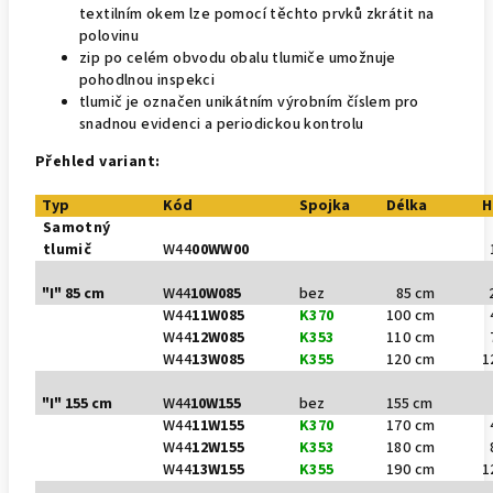
textilním okem lze pomocí těchto prvků zkrátit na
polovinu
zip po celém obvodu obalu tlumiče umožnuje
pohodlnou inspekci
tlumič je označen unikátním výrobním číslem pro
snadnou evidenci a periodickou kontrolu
Přehled variant:
Typ
Kód
Spojka
Délka
H
Samotný
tlumič
W44
00WW00
1
"I" 85 cm
W44
10W085
bez
85 cm
2
W44
11W085
K370
100 cm
4
W44
12W085
K353
110 cm
7
W44
13W085
K355
120 cm
1
"I" 155 cm
W44
10W155
bez
155 cm
2
W44
11W155
K370
170 cm
4
W44
12W155
K353
180 cm
8
W44
13W155
K355
190 cm
1