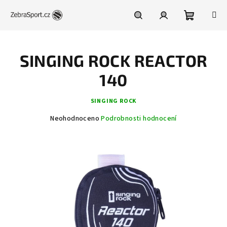
Přejít
na
obsah
Nákupní
Hledat
Přihlášení
SINGING ROCK REACTOR
košík
140
SINGING ROCK
Průměrné
Neohodnoceno
Podrobnosti hodnocení
hodnocení
produktu
je
0,0
z
5
hvězdiček.