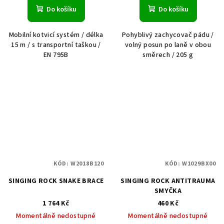
Do košíku
Do košíku
Mobilní kotvicí systém / délka
Pohyblivý zachycovač pádu /
15 m / s transportní taškou /
volný posun po laně v obou
EN 795B
směrech / 205 g
KÓD:
W2018B120
KÓD:
W1029BX00
SINGING ROCK SNAKE BRACE
SINGING ROCK ANTITRAUMA
SMYČKA
1 764 Kč
460 Kč
Momentálně nedostupné
Momentálně nedostupné