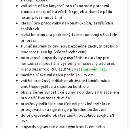
tří typů spojek
volitelné délky lanyardů pro různorodé pracovní
činnosti (max. délka včetně spojek a tlumiče pádu
nesmí přesáhnout 2 m)
ideální pro pracovníky na konstrukcích, žebřících a
stožárech
nízká hmotnost a praktický tvar neomezují uživatele
při práci
tlumič navrhnutý tak, aby bezpečně zachytil osobu o
hmotnosti 140 kg (včetně vybavení)
popruhové lanyardy byly úspěšně testovány pro
horizontální použití a výsledný simulovaný pád přes
hranu (viz info o RFU 11.074 v
katalogovém listu
)
maximální aktivní délka párání je 175 cm
vnitřní oranžový indikátor aktivace tlumiče pádu
umožňuje rychlou a snadnou kontrolu
obal z černé syntetické gumy a cordury s PU zátěrem
pro delší životnost tlumiče
oranžový indikátor opotřebení provlečený skrze
připojovací oka signalizuje případné poškození
do připojovacího oka lze zašít libovolnou spojku EN
362
lanyardy vybavené duralovým kroužkem nebo