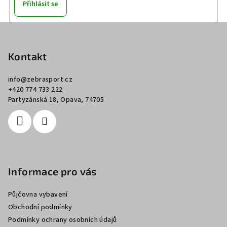
Přihlásit se
Z
á
p
Kontakt
a
info
@
zebrasport.cz
t
+420 774 733 222
í
Partyzánská 18, Opava, 74705
Informace pro vás
Půjčovna vybavení
Obchodní podmínky
Podmínky ochrany osobních údajů