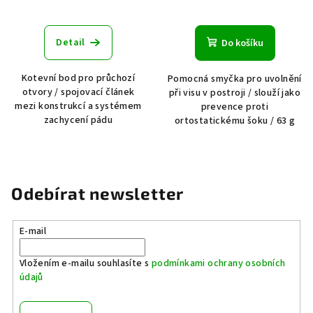
Detail
Do košíku
Kotevní bod pro průchozí
Pomocná smyčka pro uvolnění
otvory / spojovací článek
při visu v postroji / slouží jako
mezi konstrukcí a systémem
prevence proti
zachycení pádu
ortostatickému šoku / 63 g
Odebírat newsletter
E-mail
Vložením e-mailu souhlasíte s
podmínkami ochrany osobních
údajů