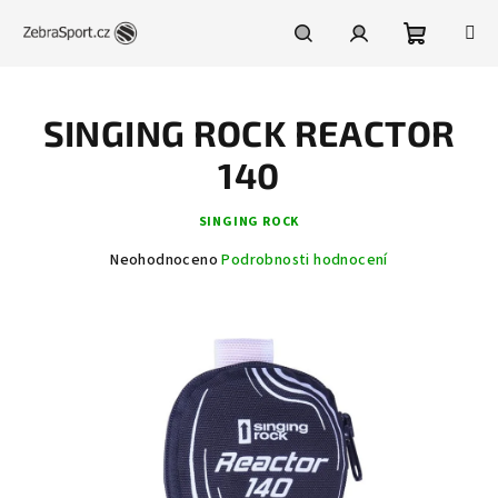
Přejít
na
obsah
Nákupní
Hledat
Přihlášení
SINGING ROCK REACTOR
košík
140
SINGING ROCK
Průměrné
Neohodnoceno
Podrobnosti hodnocení
hodnocení
produktu
je
0,0
z
5
hvězdiček.