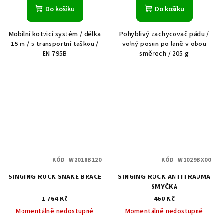
Do košíku
Do košíku
Mobilní kotvicí systém / délka
Pohyblivý zachycovač pádu /
15 m / s transportní taškou /
volný posun po laně v obou
EN 795B
směrech / 205 g
KÓD:
W2018B120
KÓD:
W1029BX00
SINGING ROCK SNAKE BRACE
SINGING ROCK ANTITRAUMA
SMYČKA
1 764 Kč
460 Kč
Momentálně nedostupné
Momentálně nedostupné