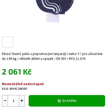
Párací tlumič pádu s popruhovými lanyardy I nebo Y / pro uživatele
do 140 kg / několik délek a spojek / EN 355 • RFU 11.074
2 061 Kč
Měrná
Momentálně nedostupné
cena:
Kód:
W4412W085
−
+
Do košíku