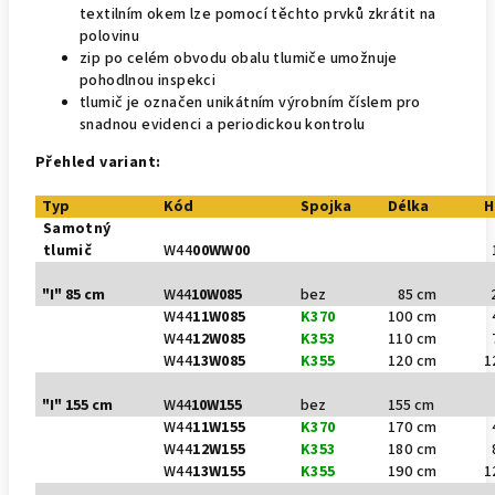
textilním okem lze pomocí těchto prvků zkrátit na
polovinu
zip po celém obvodu obalu tlumiče umožnuje
pohodlnou inspekci
tlumič je označen unikátním výrobním číslem pro
snadnou evidenci a periodickou kontrolu
Přehled variant:
Typ
Kód
Spojka
Délka
H
Samotný
tlumič
W44
00WW00
1
"I" 85 cm
W44
10W085
bez
85 cm
2
W44
11W085
K370
100 cm
4
W44
12W085
K353
110 cm
7
W44
13W085
K355
120 cm
1
"I" 155 cm
W44
10W155
bez
155 cm
2
W44
11W155
K370
170 cm
4
W44
12W155
K353
180 cm
8
W44
13W155
K355
190 cm
1