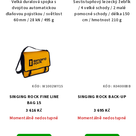
Velká duralová spojka s
Šestistupňový lezecký žebřík
dvojitou automatickou
/ 4 velké schody / 2 malé
dlaňovou pojistkou / světlost
pomocné schody / délka 150
60 mm / 28 kN / 495 g
cm / hmotnost 210 g
KÓD:
W1002WY15
KÓD:
K04000BB
SINGING ROCK FINE LINE
SINGING ROCK BACK-UP
BAG 15
3 616 Kč
3 695 Kč
Momentálně nedostupné
Momentálně nedostupné